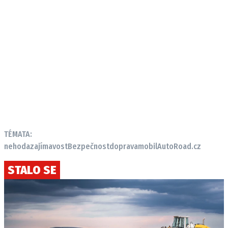
TÉMATA:
nehoda
zajímavost
Bezpečnost
doprava
mobil
AutoRoad.cz
STALO SE