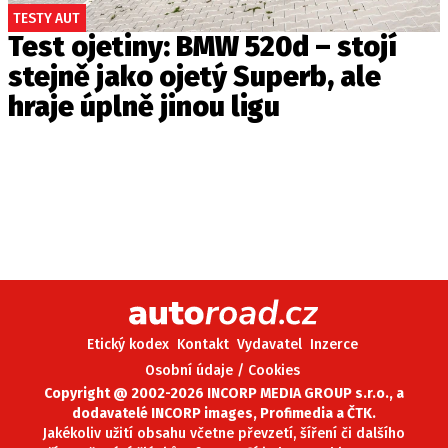
TESTY AUT
Test ojetiny: BMW 520d – stojí
stejně jako ojetý Superb, ale
hraje úplně jinou ligu
Etický kodex
Kontakt
Vydavatel
Inzerce
Osobní údaje / Cookies
Copyright @ 2002-2026 INCORP MEDIA GROUP s.r.o., a
dodavatelé INCORP images, Profimedia a ČTK.
Jakékoliv užití obsahu včetne převzetí, šíření či dalšího