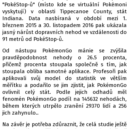
"PokéStop-ů" (místo kde se virtuální Pokémoni
vyskytují) v oblasti Tippecanoe County, stát
Indiana. Data nasbíraná v období mezi 1.
březnem 2015 a 30. listopadem 2016 pak ukázala
jasný nárůst dopravních nehod ve vzdálenosti do
91 metrů od PokéStop-ů.
Od nástupu PokémonGo mánie se zvýšila
pravděpodobnost nehody o 26.5 procenta,
přičemž procenta stoupala společně s tím, jak
stoupala obliba samotné aplikace. Profesoři pak
aplikovali svůj model do statistik ve větším
měřítku a podařilo se jim zjistit, jak PokémonGo
ovlivnil celý stát. Podle jejich odhadů měl
fenomén PokémonGo podíl na 145632 nehodách,
během kterých utrpělo zranění 29370 lidí a 256
jich zahynulo..
Na závěr je potřeba zdůraznit, že celá studie ještě