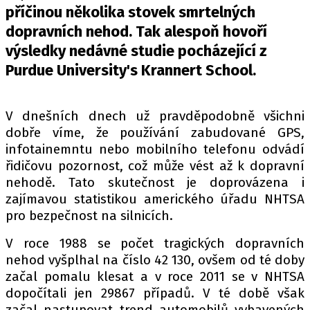
PIT LANE
příčinou několika stovek smrtelných
ČEŠI V AKCI
dopravních nehod. Tak alespoň hovoří
FIA CEZ & POHÁRY
výsledky nedávné studie pocházející z
MEZINÁRODNÍ SCÉNA
Purdue University's Krannert School.
SLEDUJTE NÁS NA
|
V dnešních dnech už pravděpodobně všichni
dobře víme, že používání zabudované GPS,
infotainemntu nebo mobilního telefonu odvádí
Máte příběh, fotku nebo video?
řidičovu pozornost, což může vést až k dopravní
Pošlete e-mail na autoroad.cz
nehodě. Tato skutečnost je doprovázena i
zajímavou statistikou amerického úřadu NHTSA
pro bezpečnost na silnicích.
ETICKÝ KODEX
KONTAKT
V roce 1988 se počet tragických dopravních
nehod vyšplhal na číslo 42 130, ovšem od té doby
VYDAVATEL
začal pomalu klesat a v roce 2011 se v NHTSA
INZERCE
dopočítali jen 29867 případů. V té době však
OSOBNÍ ÚDAJE / COOKIES
začal nastupovat trend automobilů vybavených