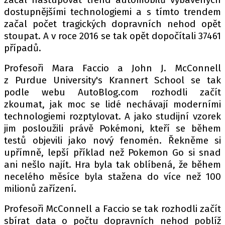
dostupnějšími technologiemi a s tímto trendem
začal počet tragických dopravních nehod opět
stoupat. A v roce 2016 se tak opět dopočítali 37461
Provozovatelem serveru autoroad.cz je
případů.
INCORP MEDIA GROUP s.r.o., IČ: 118 23 054
Profesoři Mara Faccio a John J. McConnell
z Purdue University's Krannert School se tak
podle webu AutoBlog.com rozhodli začít
zkoumat, jak moc se lidé nechávají moderními
technologiemi rozptylovat. A jako studijní vzorek
jim posloužili právě Pokémoni, kteří se během
testů objevili jako nový fenomén. Řekněme si
upřímně, lepší příklad než Pokemon Go si snad
ani nešlo najít. Hra byla tak oblíbená, že během
necelého měsíce byla stažena do více než 100
milionů zařízení.
Profesoři McConnell a Faccio se tak rozhodli začít
sbírat data o počtu dopravních nehod poblíž