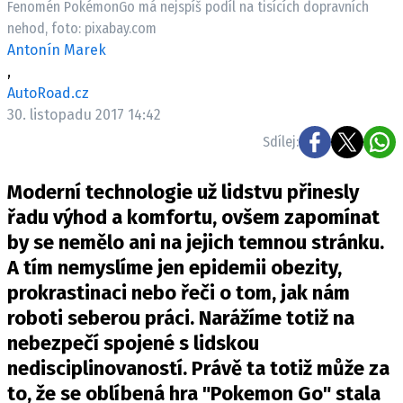
Fenomén PokémonGo má nejspíš podíl na tisících dopravních
ELEKTRO
nehod, foto: pixabay.com
Antonín Marek
NOVINKY ZE SVĚTA EV
,
TESTY ELEKTROMOBILŮ
AutoRoad.cz
TRH S ELEKTROMOBILY
30. listopadu 2017 14:42
Sdílej:
RALLY
Moderní technologie už lidstvu přinesly
OSTATNÍ
řadu výhod a komfortu, ovšem zapomínat
TISKOVKY
by se nemělo ani na jejich temnou stránku.
ROZHOVORY
A tím nemyslíme jen epidemii obezity,
DAKAR
prokrastinaci nebo řeči o tom, jak nám
Z DOMOVA
roboti seberou práci. Narážíme totiž na
ZE SVĚTA
nebezpečí spojené s lidskou
MOTORSPORT
nedisciplinovaností. Právě ta totiž může za
to, že se oblíbená hra "Pokemon Go" stala