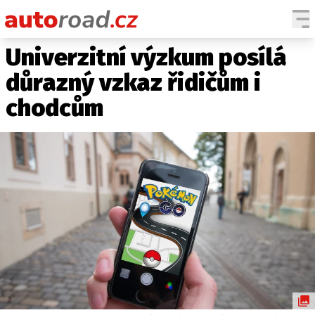
Univerzitní výzkum posílá
AUTA
důrazný vzkaz řidičům i
TESTY AUT
chodcům
NOVINKY
EKO
SPY
HISTORIE
ZAJÍMAVOSTI
TECHNIKA
EKONOMIKA
ČESKÝ TRH
TUNING
PROFI