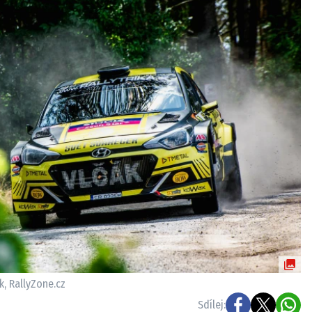
ydavatel
Inzerce
Osobní údaje / Cookies
autoroad.cz je INCORP MEDIA GROUP s.r.o., IČ: 118 23 054
k, RallyZone.cz
Sdílej: