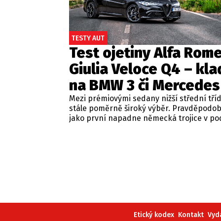
TESTY AUT
Test ojetiny Alfa Rom
Giulia Veloce Q4 – kla
na BMW 3 či Mercedes
Mezi prémiovými sedany nižší střední tří
stále poměrně široký výběr. Pravděpodo
jako první napadne německá trojice v p
BMW řady 3, Mercedes-Benz třídy C a Audi
Jsou to skvělá auta, která nabídnou velmi
zpracování, technologie i komfort, ale u 
motorizací často postrádají jednu důležit
emoce. Pokud ale hledáte auto, které ne
perfektním dopravním prostředkem, ale 
každém nastartování vám vykouzlí úsměv
tváři, možná by vás měla zajímat Alfa Ro
Giulia.
Etický kodex
Kontakt
Vyd