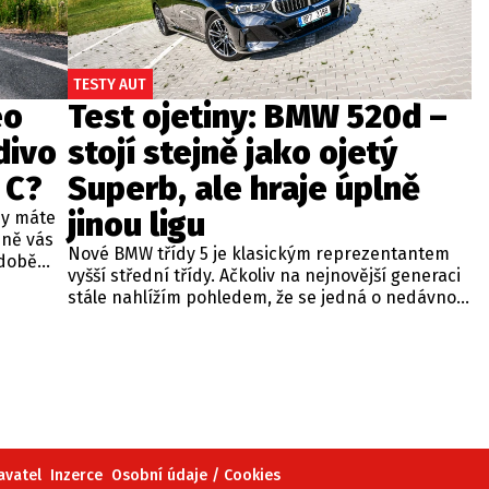
TESTY AUT
eo
Test ojetiny: BMW 520d –
divo
stojí stejně jako ojetý
 C?
Superb, ale hraje úplně
jinou ligu
dy máte
bně vás
Nové BMW třídy 5 je klasickým reprezentantem
odobě
vyšší střední třídy. Ačkoliv na nejnovější generaci
 A4.
stále nahlížím pohledem, že se jedná o nedávno
 dobré
představenou novinku, čas neúprosně letí a od
běžných
zahájení prodeje utekly už tři roky. Začíná se tedy
ou věc –
objevovat i na sekundárním trhu mezi zánovními
bude jen
vozy. Jeden takový kus jsme si vybrali do dnešní
při
recenze a to především proto, že stojí téměř
 na
stejně, jako zánovní Superb čtvrté generace.
meo
avatel
Inzerce
Osobní údaje / Cookies