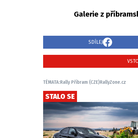
Galerie z příbrams
SDÍLEJ
VSTO
TÉMATA:
Rally Příbram (CZE)
RallyZone.cz
STALO SE