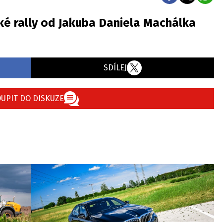
ké rally od Jakuba Daniela Machálka
SDÍLEJ
UPIT DO DISKUZE