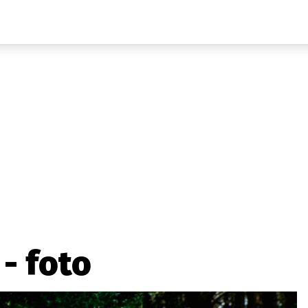
Auta
Elektro
Rally
Motorsport
Testy aut
Novinky ze světa EV
Ostatní
Pit Lane
Novinky
Testy elektromobilů
Tiskovky
Češi v akci
Eko
Trh s elektromobily
Rozhovory
FIA CEZ & Poháry
Spy
Dakar
Mezinárodní scéna
Historie
Z domova
Zajímavosti
Ze světa
Technika
Ekonomika
 - foto
Český trh
Tuning
Profi