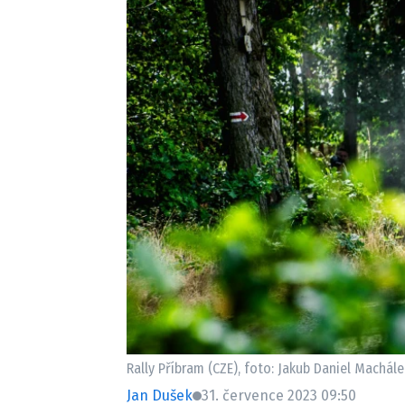
Etický kodex
Kontakt
V
Provozovatelem serveru 
Rally Příbram (CZE), foto: Jakub Daniel Machále
Jan Dušek
31. července 2023 09:50