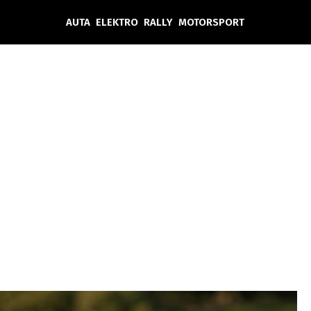
AUTA
ELEKTRO
RALLY
MOTORSPORT
Auta
Elektro
Rally
Motorsport
Testy aut
Novinky ze světa EV
Ostatní
Pit Lane
Novinky
Testy elektromobilů
Tiskovky
Češi v akci
Eko
Trh s elektromobily
Rozhovory
FIA CEZ & Poháry
Spy
Dakar
Mezinárodní scéna
Historie
Z domova
Zajímavosti
Ze světa
Technika
Ekonomika
Český trh
Tuning
Profi