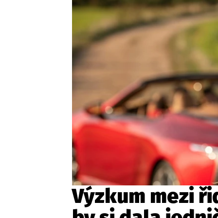
Etický kodex
Kontakt
V
Provozovatelem serveru 
Výzkum mezi ři
by si dala jedni