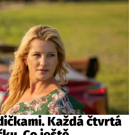
ydavatel
Inzerce
Osobní údaje / Cookies
autoroad.cz je INCORP MEDIA GROUP s.r.o., IČ: 118 23 054
dičkami. Každá čtvrtá
čku. Co ještě