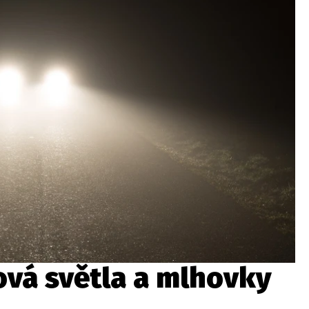
ydavatel
Inzerce
Osobní údaje / Cookies
autoroad.cz je INCORP MEDIA GROUP s.r.o., IČ: 118 23 054
ová světla a mlhovky