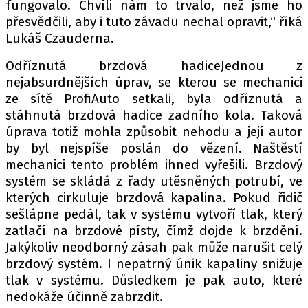
fungovalo. Chvíli nám to trvalo, než jsme ho
přesvědčili, aby i tuto závadu nechal opravit,“ říká
Lukáš Czauderna.
Odříznutá brzdová hadiceJednou z
nejabsurdnějších úprav, se kterou se mechanici
ze sítě ProfiAuto setkali, byla odříznutá a
stáhnutá brzdová hadice zadního kola. Taková
úprava totiž mohla způsobit nehodu a její autor
by byl nejspíše poslán do vězení. Naštěstí
mechanici tento problém ihned vyřešili. Brzdový
systém se skládá z řady utěsněných potrubí, ve
kterých cirkuluje brzdová kapalina. Pokud řidič
sešlápne pedál, tak v systému vytvoří tlak, který
zatlačí na brzdové písty, čímž dojde k brzdění.
Jakýkoliv neodborný zásah pak může narušit celý
brzdový systém. I nepatrný únik kapaliny snižuje
tlak v systému. Důsledkem je pak auto, které
nedokáže účinně zabrzdit.