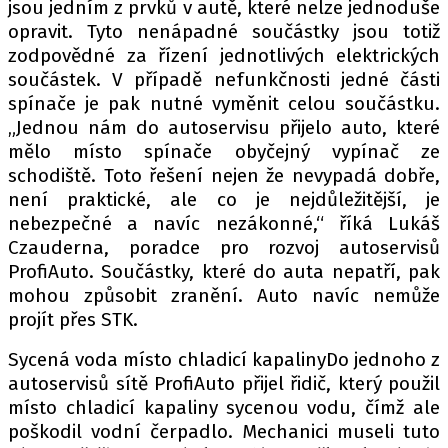
PIT LANE
jsou jedním z prvků v autě, které nelze jednoduše
opravit. Tyto nenápadné součástky jsou totiž
ČEŠI V AKCI
zodpovědné za řízení jednotlivých elektrických
FIA CEZ & POHÁRY
součástek. V případě nefunkčnosti jedné části
MEZINÁRODNÍ SCÉNA
spínače je pak nutné vyměnit celou součástku.
„Jednou nám do autoservisu přijelo auto, které
mělo místo spínače obyčejný vypínač ze
SLEDUJTE NÁS NA
|
schodiště. Toto řešení nejen že nevypadá dobře,
není praktické, ale co je nejdůležitější, je
Máte příběh, fotku nebo video?
nebezpečné a navíc nezákonné,“ říká Lukáš
Czauderna, poradce pro rozvoj autoservisů
Pošlete e-mail na autoroad.cz
ProfiAuto. Součástky, které do auta nepatří, pak
mohou způsobit zranění. Auto navíc nemůže
ETICKÝ KODEX
projít přes STK.
KONTAKT
Sycená voda místo chladicí kapalinyDo jednoho z
VYDAVATEL
autoservisů sítě ProfiAuto přijel řidič, který použil
INZERCE
místo chladicí kapaliny sycenou vodu, čímž ale
poškodil vodní čerpadlo. Mechanici museli tuto
OSOBNÍ ÚDAJE / COOKIES