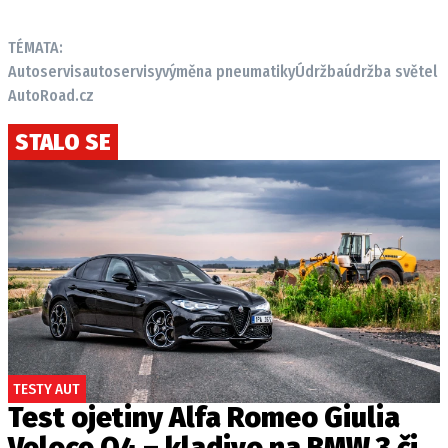
TÉMATA:
Autoservis
autoservisy
výměna pneumatiky
Údržba
údržba světel
AutoRoad.cz
STALO SE
TESTY AUT
Test ojetiny Alfa Romeo Giulia
Veloce Q4 – kladivo na BMW 3 či