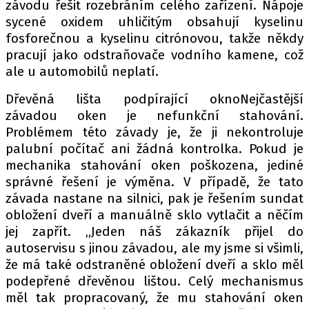
závodu řešit rozebráním celého zařízení. Nápoje
sycené oxidem uhličitým obsahují kyselinu
fosforečnou a kyselinu citrónovou, takže někdy
Provozovatelem serveru autoroad.cz je
pracují jako odstraňovače vodního kamene, což
INCORP MEDIA GROUP s.r.o., IČ: 118 23 054
ale u automobilů neplatí.
Dřevěná lišta podpírající oknoNejčastější
závadou oken je nefunkční stahování.
Problémem této závady je, že ji nekontroluje
palubní počítač ani žádná kontrolka. Pokud je
mechanika stahování oken poškozena, jediné
správné řešení je výměna. V případě, že tato
závada nastane na silnici, pak je řešením sundat
obložení dveří a manuálně sklo vytlačit a něčím
jej zapřít. „Jeden náš zákazník přijel do
autoservisu s jinou závadou, ale my jsme si všimli,
že má také odstraněné obložení dveří a sklo měl
podepřené dřevěnou lištou. Celý mechanismus
měl tak propracovaný, že mu stahování oken