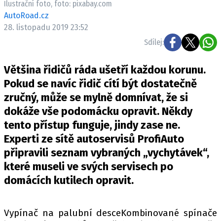
Ilustrační foto, foto: pixabay.com
ELEKTRO
AutoRoad.cz
28. listopadu 2019 23:52
NOVINKY ZE SVĚTA EV
Sdílej:
TESTY ELEKTROMOBILŮ
TRH S ELEKTROMOBILY
Většina řidičů ráda ušetří každou korunu.
RALLY
Pokud se navíc řidič cítí být dostatečně
zručný, může se mylně domnívat, že si
OSTATNÍ
dokáže vše podomácku opravit. Někdy
TISKOVKY
tento přístup funguje, jindy zase ne.
ROZHOVORY
Experti ze sítě autoservisů ProfiAuto
DAKAR
připravili seznam vybraných „vychytávek“,
Z DOMOVA
které museli ve svých servisech po
ZE SVĚTA
domácích kutilech opravit.
MOTORSPORT
Vypínač na palubní desceKombinované spínače