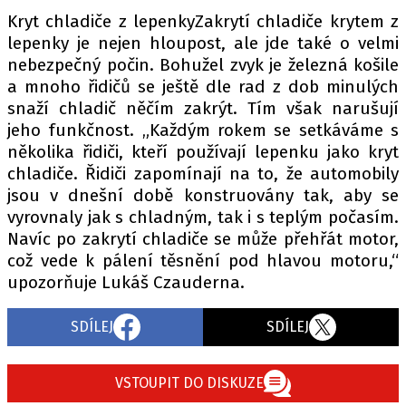
Kryt chladiče z lepenkyZakrytí chladiče krytem z
lepenky je nejen hloupost, ale jde také o velmi
nebezpečný počin. Bohužel zvyk je železná košile
a mnoho řidičů se ještě dle rad z dob minulých
snaží chladič něčím zakrýt. Tím však narušují
jeho funkčnost. „Každým rokem se setkáváme s
několika řidiči, kteří používají lepenku jako kryt
chladiče. Řidiči zapomínají na to, že automobily
jsou v dnešní době konstruovány tak, aby se
vyrovnaly jak s chladným, tak i s teplým počasím.
Navíc po zakrytí chladiče se může přehřát motor,
což vede k pálení těsnění pod hlavou motoru,“
upozorňuje Lukáš Czauderna.
SDÍLEJ
SDÍLEJ
VSTOUPIT DO DISKUZE