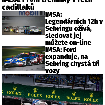
ELEKTRO
cadillaků
IMSA:
NOVINKY ZE SVĚTA EV
Legendárních 12h v
TESTY ELEKTROMOBILŮ
Sebringu ožívá,
TRH S ELEKTROMOBILY
sledovat jej
RALLY
můžete on-line
IMSA: Ford
OSTATNÍ
expanduje, na
TISKOVKY
Sebring chystá tři
ROZHOVORY
vozy
DAKAR
Z DOMOVA
ZE SVĚTA
MOTORSPORT