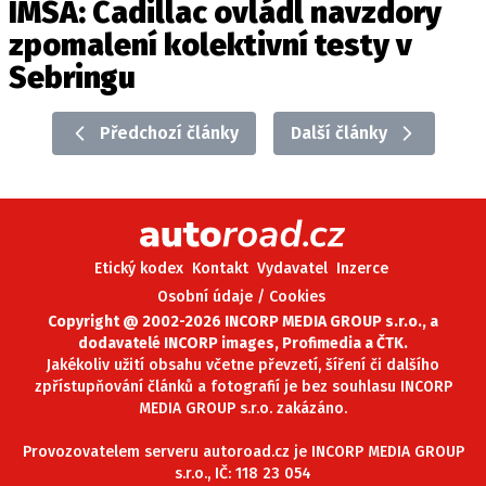
IMSA: Cadillac ovládl navzdory
zpomalení kolektivní testy v
Sebringu
Provozovatelem serveru autoroad.cz je
INCORP MEDIA GROUP s.r.o., IČ: 118 23 054
Předchozí články
Další články
Etický kodex
Kontakt
Vydavatel
Inzerce
Osobní údaje / Cookies
Copyright @ 2002-2026 INCORP MEDIA GROUP s.r.o., a
dodavatelé INCORP images, Profimedia a ČTK.
Jakékoliv užití obsahu včetne převzetí, šíření či dalšího
zpřístupňování článků a fotografií je bez souhlasu INCORP
MEDIA GROUP s.r.o. zakázáno.
Provozovatelem serveru autoroad.cz je INCORP MEDIA GROUP
s.r.o., IČ: 118 23 054