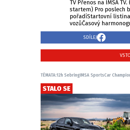
TV Přenos na IMSA TV.
startem) Pro poslech 
pořadíStartovní listin
vozůČasový harmonogr
SDÍLEJ
VSTO
TÉMATA:
12h Sebring
IMSA SportsCar Champio
STALO SE