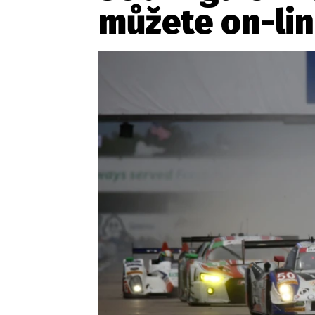
můžete on-li
Etický kodex
Kontakt
V
Provozovatelem serveru 