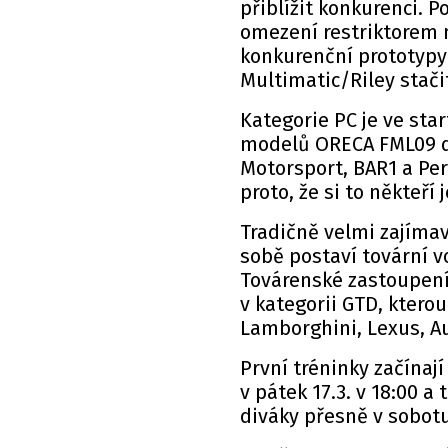
přiblížit konkurenci. P
omezení restriktorem m
konkurenční prototypy 
Multimatic/Riley stači
Kategorie PC je ve sta
modelů ORECA FML09 do
Motorsport, BAR1 a Pe
proto, že si to někteří 
Tradičně velmi zajíma
sobě postaví tovární vo
Továrenské zastoupení
v kategorii GTD, ktero
Lamborghini, Lexus, Au
První tréninky začínají 
v pátek 17.3. v 18:00 a
diváky přesně v sobotu 