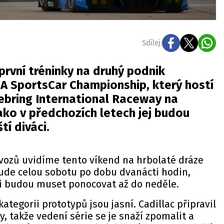
Sdílej:
í první tréninky na druhý podnik
A SportsCar Championship, který hostí
ebring International Raceway na
ako v předchozích letech jej budou
tí diváci.
vozů uvidíme tento víkend na hrbolaté dráze
bude celou sobotu po dobu dvanácti hodin,
ci budou muset ponocovat až do neděle.
kategorii prototypů jsou jasní. Cadillac připravil
, takže vedení série se je snaží zpomalit a