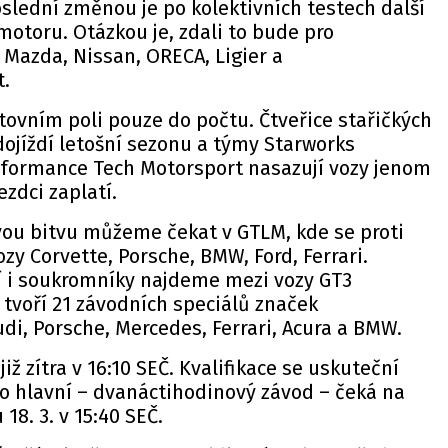
oslední změnou je po kolektivních testech další
otoru. Otázkou je, zdali to bude pro
Mazda, Nissan, ORECA, Ligier a
t.
rtovním poli pouze do počtu. Čtveřice stařičkých
jíždí letošní sezonu a týmy Starworks
rformance Tech Motorsport nasazují vozy jenom
jezdci zaplatí.
vou bitvu můžeme čekat v GTLM, kde se proti
zy Corvette, Porsche, BMW, Ford, Ferrari.
 i soukromníky najdeme mezi vozy GT3
u tvoří 21 závodních speciálů značek
di, Porsche, Mercedes, Ferrari, Acura a BMW.
již zítra v 16:10 SEČ. Kvalifikace se uskuteční
 to hlavní – dvanáctihodinový závod – čeká na
18. 3. v 15:40 SEČ.