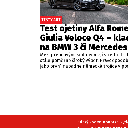
TESTY AUT
Test ojetiny Alfa Rom
Giulia Veloce Q4 – kla
na BMW 3 či Mercedes
Mezi prémiovými sedany nižší střední tří
stále poměrně široký výběr. Pravděpodo
jako první napadne německá trojice v p
BMW řady 3, Mercedes-Benz třídy C a Audi
Jsou to skvělá auta, která nabídnou velmi
zpracování, technologie i komfort, ale u 
motorizací často postrádají jednu důležit
emoce. Pokud ale hledáte auto, které ne
perfektním dopravním prostředkem, ale 
každém nastartování vám vykouzlí úsměv
tváři, možná by vás měla zajímat Alfa Ro
Giulia.
Etický kodex
Kontakt
Vyd