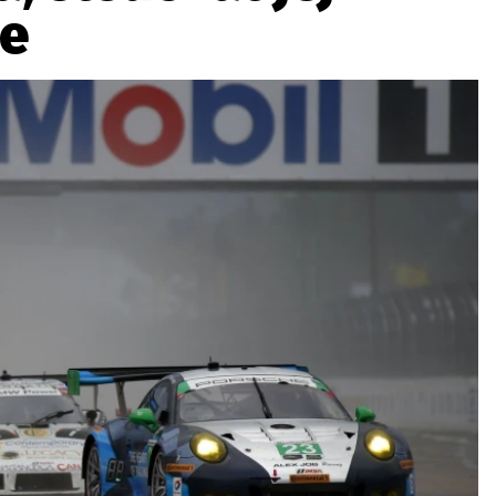
ne
ydavatel
Inzerce
Osobní údaje / Cookies
autoroad.cz je INCORP MEDIA GROUP s.r.o., IČ: 118 23 054