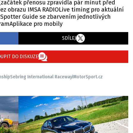
 (začátek přenosu zpravidla pár minut před
bez obrazu IMSA RADIOLive timing pro aktuální
aSpotter Guide se zbarvením jednotlivých
amAplikace pro mobily
SDÍLEJ
UPIT DO DISKUZE
nship
Sebring International Raceway
iMotorSport.cz