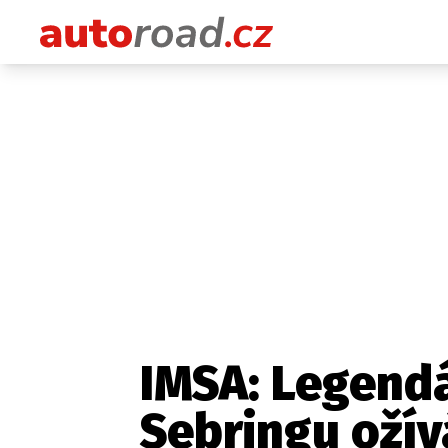
IMSA: Legendá
Sebringu ožívá