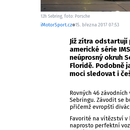
12h Sebring, foto: Porsche
iMotorSport.cz
15. března 2017 07:53
Již zítra odstartuj
americké série IMS
neúprosný okruh S
Floridě. Podobně j
moci sledovat i češ
Rovných 46 závodních 
Sebringu. Závodit se 
přičemž evropští divá
Favorité na vítězství v 
naprosto perfektní vozy