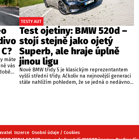
TESTY AUT
eo
Test ojetiny: BMW 520d –
divo
stojí stejně jako ojetý
 C?
Superb, ale hraje úplně
jinou ligu
dy máte
bně vás
Nové BMW třídy 5 je klasickým reprezentantem
odobě
vyšší střední třídy. Ačkoliv na nejnovější generaci
 A4.
stále nahlížím pohledem, že se jedná o nedávno
 dobré
představenou novinku, čas neúprosně letí a od
běžných
zahájení prodeje utekly už tři roky. Začíná se tedy
ou věc –
objevovat i na sekundárním trhu mezi zánovními
bude jen
vozy. Jeden takový kus jsme si vybrali do dnešní
při
recenze a to především proto, že stojí téměř
 na
stejně, jako zánovní Superb čtvrté generace.
meo
avatel
Inzerce
Osobní údaje / Cookies