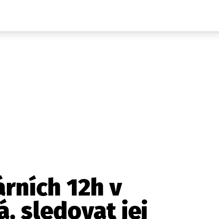
Auta
Elektro
Rally
Motorsport
Testy aut
Novinky ze světa EV
Ostatní
Pit Lane
Novinky
Testy elektromobilů
Tiskovky
Češi v akci
Eko
Trh s elektromobily
Rozhovory
FIA CEZ & Poháry
Spy
Dakar
Mezinárodní scéna
Historie
Z domova
Zajímavosti
Ze světa
Technika
Ekonomika
rních 12h v
Český trh
, sledovat jej
Tuning
Profi