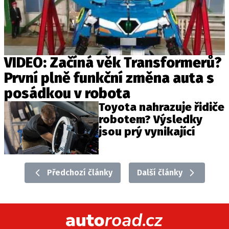
Provozovatelem serveru autoroad.cz je
INCORP MEDIA GROUP s.r.o., IČ: 118 23 054
VIDEO: Začíná věk Transformerů?
První plně funkční změna auta s
posádkou v robota
Toyota nahrazuje řidiče
robotem? Výsledky
jsou prý vynikající
Předchozí články
Další články