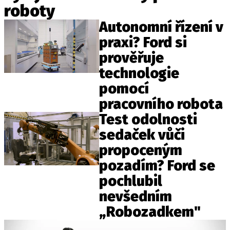
roboty
ELEKTRO
Autonomní řízení v
NOVINKY ZE SVĚTA EV
praxi? Ford si
TESTY ELEKTROMOBILŮ
prověřuje
TRH S ELEKTROMOBILY
technologie
RALLY
pomocí
pracovního robota
OSTATNÍ
Test odolnosti
TISKOVKY
sedaček vůči
ROZHOVORY
propoceným
DAKAR
pozadím? Ford se
Z DOMOVA
pochlubil
ZE SVĚTA
nevšedním
MOTORSPORT
„Robozadkem"