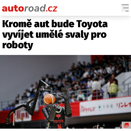
Kromě aut bude Toyota
AUTA
vyvíjet umělé svaly pro
TESTY AUT
roboty
NOVINKY
EKO
SPY
HISTORIE
ZAJÍMAVOSTI
TECHNIKA
EKONOMIKA
ČESKÝ TRH
TUNING
PROFI