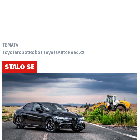
TÉMATA:
Toyota
robot
Robot Toyota
AutoRoad.cz
STALO SE