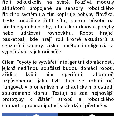
řídit odkudkoliv na světě. Používá moduly
aktuátorů propojené se senzory robotického
řídicího systému a tím kopíruje pohyby člověka.
T-HR3 umožňuje řídit sílu, kterou působí na
předměty nebo osoby, a také koordinovat pohyby
nebo udržovat rovnováhu. Robot hrající
basketbal, kde hrají roli kromě aktuátorů a
senzorů i kamery, získal umělou inteligenci. Ta
vypočítává trajektorii míče.
Cílem Toyoty je vytvářet inteligentní domácnosti,
jejichž nedílnou součástí budou domácí roboti.
Zřídila kvůli nim speciální laboratoř,
uzpůsobenou jako byt. Tam se roboti učí
fungovat v proměnlivém a chaotickém prostředí
soukromého domu. Testují se zde nejnovější
prototypy k čištění stropů a robotického
chapadla pro manipulaci s křehkými předměty.