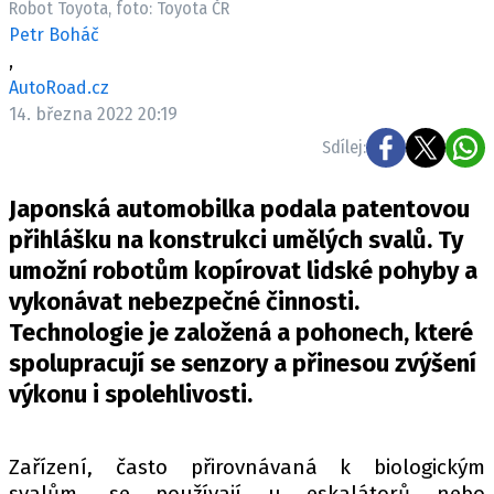
Robot Toyota, foto: Toyota ČR
ELEKTRO
Petr Boháč
,
NOVINKY ZE SVĚTA EV
AutoRoad.cz
TESTY ELEKTROMOBILŮ
14. března 2022 20:19
TRH S ELEKTROMOBILY
Sdílej:
RALLY
Japonská automobilka podala patentovou
OSTATNÍ
přihlášku na konstrukci umělých svalů. Ty
TISKOVKY
umožní robotům kopírovat lidské pohyby a
vykonávat nebezpečné činnosti.
ROZHOVORY
Technologie je založená a pohonech, které
DAKAR
spolupracují se senzory a přinesou zvýšení
Z DOMOVA
výkonu i spolehlivosti.
ZE SVĚTA
MOTORSPORT
Zařízení, často přirovnávaná k biologickým
svalům, se používají u eskalátorů nebo