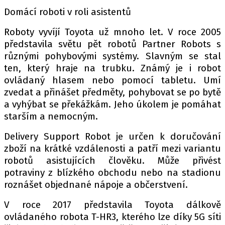
Domácí roboti v roli asistentů
Roboty vyvíjí Toyota už mnoho let. V roce 2005
Provozovatelem serveru autoroad.cz je
představila světu pět robotů Partner Robots s
INCORP MEDIA GROUP s.r.o., IČ: 118 23 054
různými pohybovými systémy. Slavným se stal
ten, který hraje na trubku. Známý je i robot
ovládaný hlasem nebo pomocí tabletu. Umí
zvedat a přinášet předměty, pohybovat se po bytě
a vyhýbat se překážkám. Jeho úkolem je pomáhat
starším a nemocným.
Delivery Support Robot je určen k doručování
zboží na krátké vzdálenosti a patří mezi variantu
robotů asistujících člověku. Může přivést
potraviny z blízkého obchodu nebo na stadionu
roznášet objednané nápoje a občerstvení.
V roce 2017 představila Toyota dálkově
ovládaného robota T-HR3, kterého lze díky 5G síti