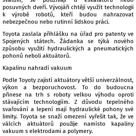
PIT LANE
posuvných dveří. Vývojáři chtějí využít technologii
ČEŠI V AKCI
k výrobě robotů, kteří budou nahrazovat
FIA CEZ & POHÁRY
nebezpečnou nebo rutinní lidskou práci.
MEZINÁRODNÍ SCÉNA
Toyota zaslala přihlášku na úřad pro patenty ve
Spojených státech. Žádanka se týká nového
SLEDUJTE NÁS NA
|
způsobu využití hydraulických a pneumatických
pohonů neboli aktuátorů.
Máte příběh, fotku nebo video?
Kapalinu nahradí vakuum
Pošlete e-mail na autoroad.cz
Podle Toyoty zajistí aktuátory větší univerzálnost,
výkon a bezporuchovost. To do budoucna
přinese na trh s roboty velkou výhodu oproti
ETICKÝ KODEX
stávajícím technologiím. Z důvodu tepelného
KONTAKT
svařování a lepení mají hydraulické pohony své
VYDAVATEL
limity. Toyota se snaží omezení vyřešit tak, že ve
INZERCE
válcích aktuátorů použije namísto kapaliny
vakuum s elektrodami a polymery.
OSOBNÍ ÚDAJE / COOKIES