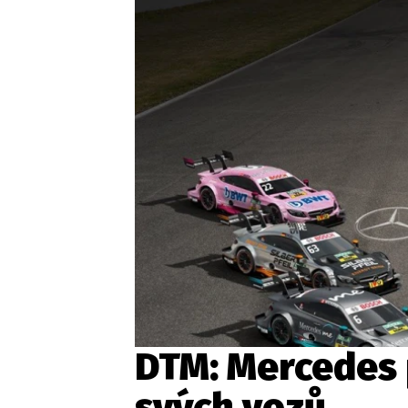
Etický kodex
Kontakt
V
Provozovatelem serveru 
DTM: Mercedes 
svých vozů