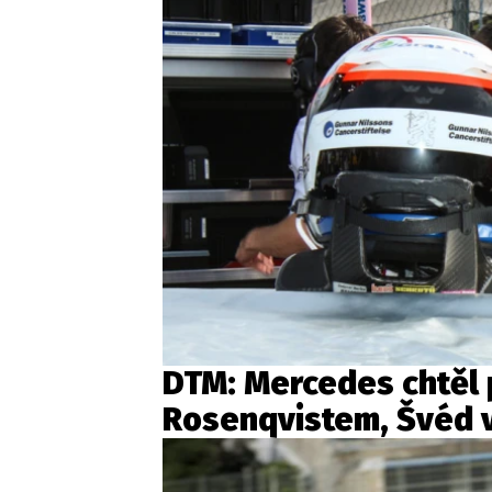
DTM: Mercedes chtěl 
Rosenqvistem, Švéd v