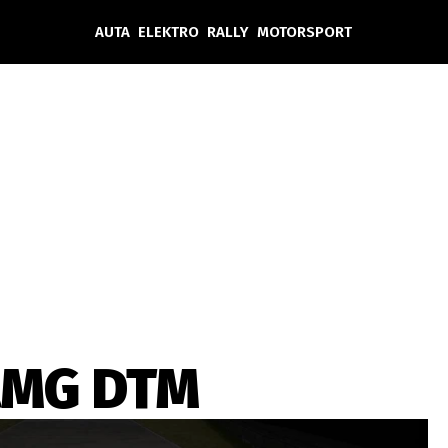
AUTA
ELEKTRO
RALLY
MOTORSPORT
Auta
Elektro
Rally
Motorsport
Testy aut
Novinky ze světa EV
Ostatní
Pit Lane
Novinky
Testy elektromobilů
Tiskovky
Češi v akci
Eko
Trh s elektromobily
Rozhovory
FIA CEZ & Poháry
Spy
Dakar
Mezinárodní scéna
Historie
Z domova
Zajímavosti
Ze světa
Technika
Ekonomika
AMG DTM
Český trh
Tuning
Profi