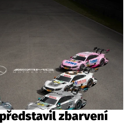
ydavatel
Inzerce
Osobní údaje / Cookies
autoroad.cz je INCORP MEDIA GROUP s.r.o., IČ: 118 23 054
představil zbarvení