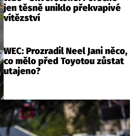
jen těsně uniklo překvapivé
vítězství
WEC: Prozradil Neel Jani něco,
co mělo před Toyotou zůstat
utajeno?