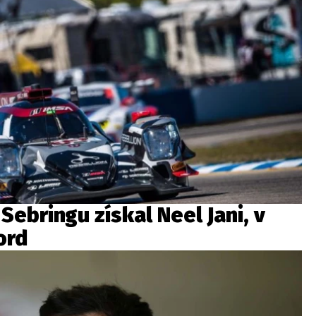
Sebringu získal Neel Jani, v
ord