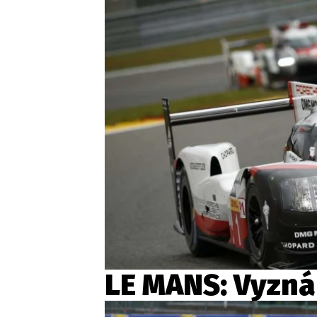
Etický kodex
Kontakt
V
Provozovatelem serveru 
LE MANS: Vyznán