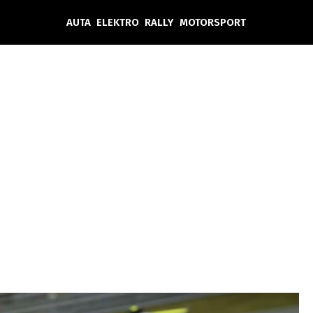
AUTA
ELEKTRO
RALLY
MOTORSPORT
Auta
Elektro
Rally
Motorsport
Testy aut
Novinky ze světa EV
Ostatní
Pit Lane
Novinky
Testy elektromobilů
Tiskovky
Češi v akci
Eko
Trh s elektromobily
Rozhovory
FIA CEZ & Poháry
Spy
Dakar
Mezinárodní scéna
Historie
Z domova
Zajímavosti
Ze světa
Technika
Ekonomika
Český trh
Tuning
Profi