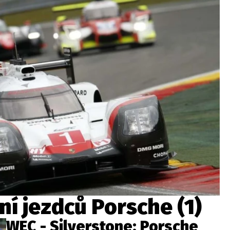
ydavatel
Inzerce
Osobní údaje / Cookies
autoroad.cz je INCORP MEDIA GROUP s.r.o., IČ: 118 23 054
í jezdců Porsche (1)
WEC - Silverstone: Porsche