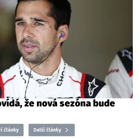
ovídá, že nová sezóna bude
í články
Další články