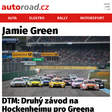
AUTA
AUTA
ELEKTRO
RALLY
MOTORSPORT
Jamie Green
TESTY AUT
NOVINKY
EKO
SPY
HISTORIE
ZAJÍMAVOSTI
TECHNIKA
EKONOMIKA
ČESKÝ TRH
TUNING
DTM: Druhý závod na
PROFI
Hockenheimu pro Greena