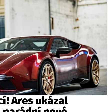
ydavatel
Inzerce
Osobní údaje / Cookies
autoroad.cz je INCORP MEDIA GROUP s.r.o., IČ: 118 23 054
í! Ares ukázal
i parádní nové