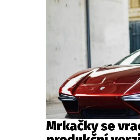
Etický kodex
Kontakt
V
Provozovatelem serveru 
Mrkačky se vrac
produkční verz