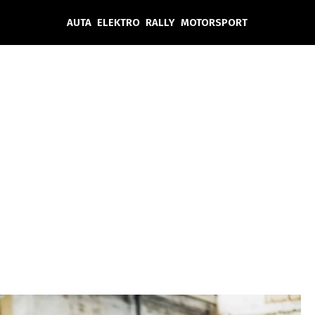
AUTA
ELEKTRO
RALLY
MOTORSPORT
Auta
Elektro
Rally
Motorsport
Testy aut
Novinky ze světa EV
Ostatní
Pit Lane
Novinky
Testy elektromobilů
Tiskovky
Češi v akci
Eko
Trh s elektromobily
Rozhovory
FIA CEZ & Poháry
Spy
Dakar
Mezinárodní scéna
Historie
Z domova
Zajímavosti
Ze světa
Technika
Ekonomika
n
Český trh
Tuning
Profi