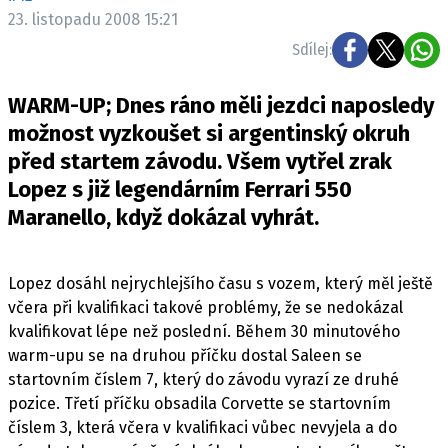
ELEKTRO
23. listopadu 2008 15:21
Sdílej:
NOVINKY ZE SVĚTA EV
TESTY ELEKTROMOBILŮ
WARM-UP; Dnes ráno měli jezdci naposledy
TRH S ELEKTROMOBILY
možnost vyzkoušet si argentinský okruh
před startem závodu. Všem vytřel zrak
RALLY
Lopez s již legendárním Ferrari 550
OSTATNÍ
Maranello, když dokázal vyhrát.
TISKOVKY
ROZHOVORY
Lopez dosáhl nejrychlejšího času s vozem, který měl ještě
DAKAR
včera při kvalifikaci takové problémy, že se nedokázal
Z DOMOVA
kvalifikovat lépe než poslední. Během 30 minutového
warm-upu se na druhou příčku dostal Saleen se
ZE SVĚTA
startovním číslem 7, který do závodu vyrazí ze druhé
MOTORSPORT
pozice. Třetí příčku obsadila Corvette se startovním
číslem 3, která včera v kvalifikaci vůbec nevyjela a do