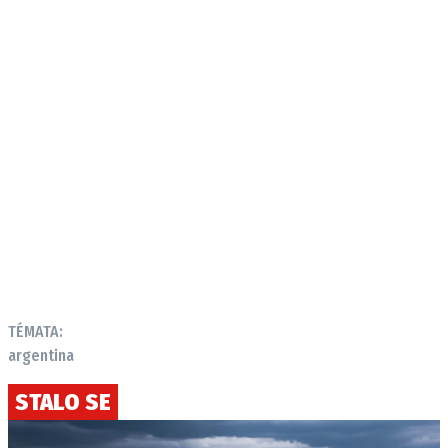
Provozovatelem serveru autoroad.cz je
INCORP MEDIA GROUP s.r.o., IČ: 118 23 054
TÉMATA:
argentina
STALO SE