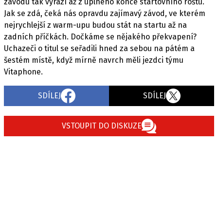
PIT LANE
závodu tak vyrazí až z úplného konce startovního roštu.
Jak se zdá, čeká nás opravdu zajímavý závod, ve kterém
ČEŠI V AKCI
nejrychlejší z warm-upu budou stát na startu až na
FIA CEZ & POHÁRY
zadních příčkách. Dočkáme se nějakého překvapení?
MEZINÁRODNÍ SCÉNA
Uchazeči o titul se seřadili hned za sebou na pátém a
šestém místě, když mírně navrch měli jezdci týmu
Vitaphone.
SLEDUJTE NÁS NA
|
SDÍLEJ
SDÍLEJ
Máte příběh, fotku nebo video?
Pošlete e-mail na autoroad.cz
VSTOUPIT DO DISKUZE
ETICKÝ KODEX
KONTAKT
VYDAVATEL
INZERCE
OSOBNÍ ÚDAJE / COOKIES