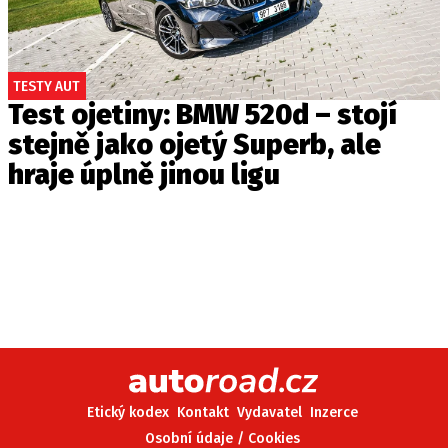
TESTY AUT
Test ojetiny: BMW 520d – stojí
stejně jako ojetý Superb, ale
hraje úplně jinou ligu
Etický kodex
Kontakt
Vydavatel
Inzerce
Osobní údaje / Cookies