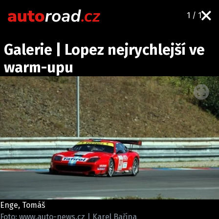
1 / 1
AUTA
Galerie | Lopez nejrychlejší ve
TESTY AUT
warm-upu
NOVINKY
EKO
SPY
HISTORIE
ZAJÍMAVOSTI
TECHNIKA
EKONOMIKA
ČESKÝ TRH
TUNING
Enge, Tomáš
PROFI
Foto: www.auto-news.cz | Karel Bařina