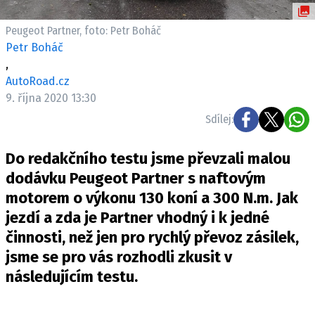
ELEKTRO
Peugeot Partner, foto: Petr Boháč
NOVINKY ZE SVĚTA EV
Petr Boháč
,
TESTY ELEKTROMOBILŮ
AutoRoad.cz
TRH S ELEKTROMOBILY
9. října 2020 13:30
RALLY
Sdílej:
OSTATNÍ
Do redakčního testu jsme převzali malou
TISKOVKY
dodávku Peugeot Partner s naftovým
ROZHOVORY
motorem o výkonu 130 koní a 300 N.m. Jak
DAKAR
jezdí a zda je Partner vhodný i k jedné
Z DOMOVA
činnosti, než jen pro rychlý převoz zásilek,
ZE SVĚTA
jsme se pro vás rozhodli zkusit v
následujícím testu.
MOTORSPORT