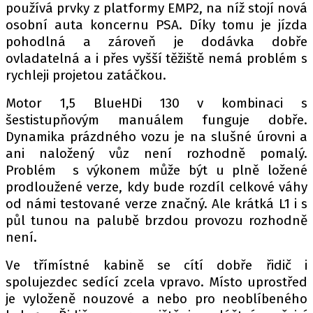
používá prvky z platformy EMP2, na níž stojí nová
osobní auta koncernu PSA. Díky tomu je jízda
pohodlná a zároveň je dodávka dobře
ovladatelná a i přes vyšší těžiště nemá problém s
rychleji projetou zatáčkou.
Motor 1,5 BlueHDi 130 v kombinaci s
šestistupňovým manuálem funguje dobře.
Dynamika prázdného vozu je na slušné úrovni a
ani naložený vůz není rozhodně pomalý.
Problém s výkonem může být u plně ložené
prodloužené verze, kdy bude rozdíl celkové váhy
od námi testované verze značný. Ale krátká L1 i s
půl tunou na palubě brzdou provozu rozhodně
není.
Ve třímístné kabině se cítí dobře řidič i
spolujezdec sedící zcela vpravo. Místo uprostřed
je vyloženě nouzové a nebo pro neoblíbeného