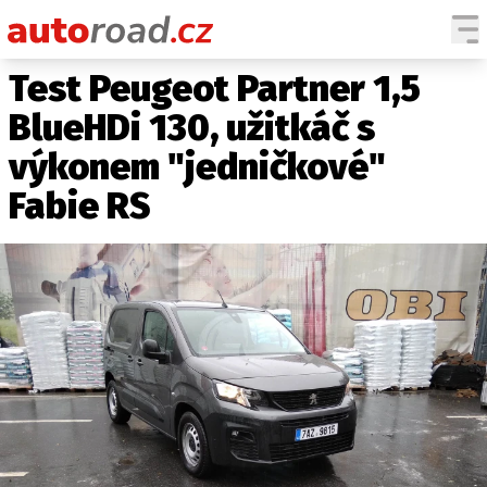
Test Peugeot Partner 1,5
AUTA
BlueHDi 130, užitkáč s
TESTY AUT
výkonem "jedničkové"
NOVINKY
Fabie RS
EKO
SPY
HISTORIE
ZAJÍMAVOSTI
TECHNIKA
EKONOMIKA
ČESKÝ TRH
TUNING
PROFI