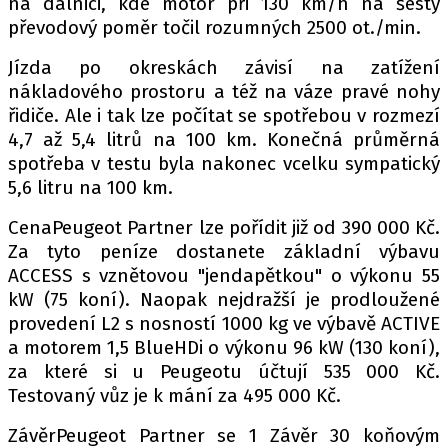
na dálnici, kde motor při 130 km/h na šestý
převodový poměr točil rozumných 2500 ot./min.
Jízda po okreskách závisí na zatížení
nákladového prostoru a též na váze pravé nohy
řidiče. Ale i tak lze počítat se spotřebou v rozmezí
4,7 až 5,4 litrů na 100 km. Konečná průměrná
spotřeba v testu byla nakonec vcelku sympatický
5,6 litru na 100 km.
CenaPeugeot Partner lze pořídit již od 390 000 Kč.
Za tyto peníze dostanete základní výbavu
ACCESS s vznětovou "jendapětkou" o výkonu 55
kW (75 koní). Naopak nejdražší je prodloužené
provedení L2 s nosností 1000 kg ve výbavě ACTIVE
a motorem 1,5 BlueHDi o výkonu 96 kW (130 koní),
za které si u Peugeotu účtují 535 000 Kč.
Testovaný vůz je k mání za 495 000 Kč.
ZávěrPeugeot Partner se 1 Závěr 30 koňovým