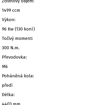
Zdvihový objem:
1499 ccm
Výkon:
96 Kw (130 koní)
Točivý moment:
300 N.m.
Převodovka:
M6
Poháněná kola:
předí
Délka:
4403 mm