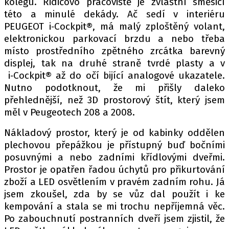
kolegu. Řidičovo pracoviště je zvláštní směsicí
této a minulé dekády. Ač sedí v interiéru
PEUGEOT i‑Cockpit®, má malý zploštěný volant,
elektronickou parkovací brzdu a nebo třeba
místo prostředního zpětného zrcátka barevný
displej, tak na druhé straně tvrdé plasty a v
i‑Cockpit® až do očí bijící analogové ukazatele.
Nutno podotknout, že mi přišly daleko
přehlednější, než 3D prostorový štít, který jsem
měl v Peugeotech 208 a 2008.
Nákladový prostor, který je od kabinky oddělen
plechovou přepážkou je přístupný buď bočními
posuvnými a nebo zadními křídlovými dveřmi.
Prostor je opatřen řadou úchytů pro přikurtování
zboží a LED osvětlením v pravém zadním rohu. Já
jsem zkoušel, zda by se vůz dal použít i ke
kempování a stala se mi trochu nepříjemná věc.
Po zabouchnutí postranních dveří jsem zjistil, že