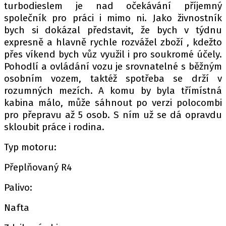
turbodieslem je nad očekávání příjemný
společník pro práci i mimo ni. Jako živnostník
bych si dokázal představit, že bych v týdnu
expresně a hlavně rychle rozvážel zboží , kdežto
přes víkend bych vůz využil i pro soukromé účely.
Pohodlí a ovládání vozu je srovnatelné s běžným
osobním vozem, taktéž spotřeba se drží v
rozumných mezích. A komu by byla třímístná
kabina málo, může sáhnout po verzi polocombi
pro přepravu až 5 osob. S ním už se dá opravdu
skloubit práce i rodina.
Typ motoru:
Přeplňovaný R4
Palivo:
Nafta