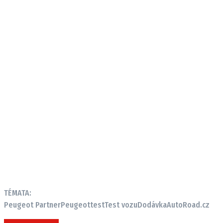
TÉMATA:
Peugeot Partner
Peugeot
test
Test vozu
Dodávka
AutoRoad.cz