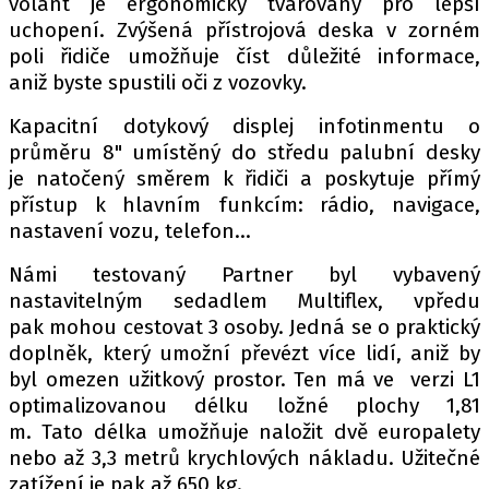
volant je ergonomicky tvarovaný pro lepší
uchopení. Zvýšená přístrojová deska v zorném
poli řidiče umožňuje číst důležité informace,
aniž byste spustili oči z vozovky.
Provozovatelem serveru autoroad.cz je
INCORP MEDIA GROUP s.r.o., IČ: 118 23 054
Kapacitní dotykový displej infotinmentu o
průměru 8" umístěný do středu palubní desky
je natočený směrem k řidiči a poskytuje přímý
přístup k hlavním funkcím: rádio, navigace,
nastavení vozu, telefon…
Námi testovaný Partner byl vybavený
nastavitelným sedadlem Multiflex, vpředu
pak mohou cestovat 3 osoby. Jedná se o praktický
doplněk, který umožní převézt více lidí, aniž by
byl omezen užitkový prostor. Ten má ve verzi L1
optimalizovanou délku ložné plochy 1,81
m. Tato délka umožňuje naložit dvě europalety
nebo až 3,3 metrů krychlových nákladu. Užitečné
zatížení je pak až 650 kg.