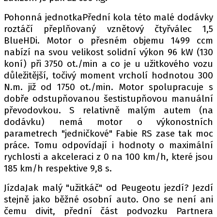
Pohonná jednotkaPřední kola této malé dodávky
roztáčí přeplňovaný vznětový čtyřválec 1,5
BlueHDi. Motor o přesném objemu 1499 ccm
nabízí na svou velikost solidní výkon 96 kW (130
koní) při 3750 ot./min a co je u užitkového vozu
důležitější, točivý moment vrcholí hodnotou 300
N.m. již od 1750 ot./min. Motor spolupracuje s
dobře odstupňovanou šestistupňovou manuální
převodovkou. S relativně malým autem (na
dodávku) nemá motor o výkonostních
parametrech "jedničkové" Fabie RS zase tak moc
práce. Tomu odpovídají i hodnoty o maximální
rychlosti a akceleraci z 0 na 100 km/h, které jsou
185 km/h respektive 9,8 s.
JízdaJak malý "užitkáč" od Peugeotu jezdí? Jezdí
stejně jako běžné osobní auto. Ono se není ani
čemu divit, přední část podvozku Partnera