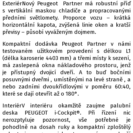
PIT LANE
ExteriérNový Peugeot Partner má robustní příď
ČEŠI V AKCI
s vertikální maskou chladiče a propracovanými
předními světlomety. Proporce vozu – krátká
FIA CEZ & POHÁRY
horizontální kapota, zvýšená linie oken a kratší
MEZINÁRODNÍ SCÉNA
převisy – působí vyváženým dojmem.
Kompaktní dodávka Peugeot Partner v námi
SLEDUJTE NÁS NA
|
testovaném užitkovém provedení s délkou L1
(délka karoserie 4403 mm) a třemi místy k sezení,
Máte příběh, fotku nebo video?
má zaslepená okna nákladového prostoru, jenž
je přístupný dvojicí dveří. A to buď bočními
Pošlete e-mail na autoroad.cz
posuvnými dveřmi , umístěnými na levé straně , a
nebo zadními dvoukřídlovými v poměru 60:40,
které se dají otevřít až o 180°.
ETICKÝ KODEX
KONTAKT
InteriérV interiéru okamžitě zaujme palubní
VYDAVATEL
deska PEUGEOT i‑Cockpit®. Při řízení nic
nerozptyluje pozornost, vše potřebné je
INZERCE
pohodlně na dosah ruky a kompaktní zploštělý
OSOBNÍ ÚDAJE / COOKIES