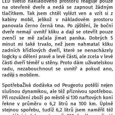
LED světlo nákladového prostoru reaguje pouze
na otevřené dveře a nedá se zapnout žádným
tlačítkem. Tak jsem chtěl vylézt ven a vzít si z
kabiny mobil, jelikož v nákladovém prostoru
panovala černo černá tma. Po zjištění, že boční
dveře nemají uvnitř kliku a dají se otevřít pouze
zvenčí se mě začala jímat panika. Dobrých 5
minut mi také trvalo, než jsem nahmatal kliku
zadních křídlových dveří, které se nenacházely
logicky u dělení pravé a levé části, ale zcela v levé
části dveří téměř u stěny. Proto dám uživatelskou
radu, nezabouchnout se uvnitř a pokud ano,
raději s mobilem.
SpotřebaŽivá dodávka od Peugeotu potěší nejen
slušnou dynamikou, ale též příznivou spotřebou.
Při rozvážení zboží po městě si 130 naftových koní
řekne v průměru o 6,2 litrů na 100 km. Úplně
stejnou spořebu, tudíž 6,2 litrů jsem naměřil též