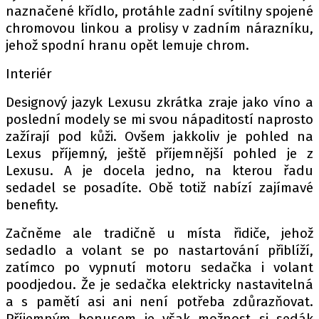
naznačené křídlo, protáhle zadní svítilny spojené
chromovou linkou a prolisy v zadním nárazníku,
jehož spodní hranu opět lemuje chrom.
Interiér
Designový jazyk Lexusu zkrátka zraje jako víno a
poslední modely se mi svou nápaditostí naprosto
zažírají pod kůži. Ovšem jakkoliv je pohled na
Lexus příjemný, ještě příjemnější pohled je z
Lexusu. A je docela jedno, na kterou řadu
sedadel se posadíte. Obě totiž nabízí zajímavé
benefity.
Začněme ale tradičně u místa řidiče, jehož
sedadlo a volant se po nastartování přiblíží,
zatímco po vypnutí motoru sedačka i volant
poodjedou. Že je sedačka elektricky nastavitelná
a s pamětí asi ani není potřeba zdůrazňovat.
Příjemným bonusem je však možnost si sedák