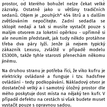
prostor, od kterého bohužel nelze čekat velké
zázraky. Ostatně jako u většiny tradičních
sedanů. Objem je „pouhých" 454 litrů a s dalším
zvětšováním nepočítejte. Zadní sedadla se
sklopit nedají a tak si musíte vystačit pouze s
malým otvorem za loketní opěrkou - upřímně si
ale neumím představit, jak tudy někdo protáhne
třeba dva páry lyží. Jenže já nejsem typický
zákazník Lexusu, zvláště v případě modelu
ES300h, takže tyhle starosti přenechám někomu
jinému.
Na druhou stranu je potřeba říci, že víko kufru je
elektricky ovládané a funguje i tzv. hadsfree
ovládání - tedy podkopávání. Nákladový otvor je
dostatečně velký a i samotný úložný prostor dle
mého poskytuje dost místa na nějaký ten kufr. V
případě defektu na cestách si však budete muset
vystačit pouze s opravnou sadou.