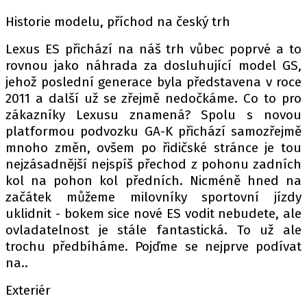
PIT LANE
Historie modelu, příchod na český trh
ČEŠI V AKCI
FIA CEZ & POHÁRY
Lexus ES přichází na náš trh vůbec poprvé a to
MEZINÁRODNÍ SCÉNA
rovnou jako náhrada za dosluhující model GS,
jehož poslední generace byla představena v roce
2011 a další už se zřejmě nedočkáme. Co to pro
SLEDUJTE NÁS NA
|
zákazníky Lexusu znamená? Spolu s novou
platformou podvozku GA-K přichází samozřejmě
mnoho změn, ovšem po řidičské stránce je tou
Máte příběh, fotku nebo video?
nejzásadnější nejspíš přechod z pohonu zadních
Pošlete e-mail na autoroad.cz
kol na pohon kol předních. Nicméně hned na
začátek můžeme milovníky sportovní jízdy
uklidnit - bokem sice nové ES vodit nebudete, ale
ETICKÝ KODEX
ovladatelnost je stále fantastická. To už ale
KONTAKT
trochu předbíháme. Pojďme se nejprve podívat
VYDAVATEL
na..
INZERCE
Exteriér
OSOBNÍ ÚDAJE / COOKIES