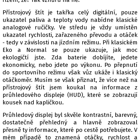
Přístrojový štít je takřka celý digitální, pouze
ukazatel paliva a teploty vody nabídne klasické
analogové ručičky. Ve středu je vždy umístěn
ukazatel rychlosti, zařazeného převodu a otáček
- tedy v závislosti na jízdním režimu. Při klasickém
Eko a Normal se pouze ukazuje, jak moc
ekologičtí jste. Zda baterie dobíjíte, jedete
ekonomicky, nebo jdete po výkonu. Po přepnutí
do sportovního režimu však vůz ukáže i klasický
otáčkoměr. Musím se však přiznat, že více než na
přístrojový štít jsem koukal na informace z
průhledového displeje (HUD), které se zobrazují
kousek nad kapličkou.
Průhledový displej byl skvěle kontrastní, barevný,
dostatečně přehledný a hlavně zobrazoval
přesně ty informace, které po cestě potřebujete. V
mém případě to znamená otáčky, rychlost a