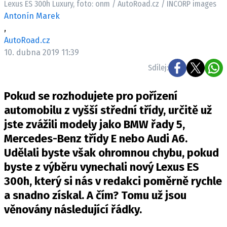
Lexus ES 300h Luxury, foto: onm / AutoRoad.cz / INCORP images
ELEKTRO
Antonín Marek
,
NOVINKY ZE SVĚTA EV
AutoRoad.cz
TESTY ELEKTROMOBILŮ
10. dubna 2019 11:39
TRH S ELEKTROMOBILY
Sdílej:
RALLY
Pokud se rozhodujete pro pořízení
OSTATNÍ
automobilu z vyšší střední třídy, určitě už
TISKOVKY
jste zvážili modely jako BMW řady 5,
Mercedes-Benz třídy E nebo Audi A6.
ROZHOVORY
Udělali byste však ohromnou chybu, pokud
DAKAR
byste z výběru vynechali nový Lexus ES
Z DOMOVA
300h, který si nás v redakci poměrně rychle
ZE SVĚTA
a snadno získal. A čím? Tomu už jsou
MOTORSPORT
věnovány následující řádky.