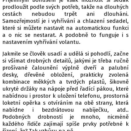
prodloužit podle svých potřeb, takže na dlouhých
cestách nebudou trpět ani dlouháni.
Samozřejmostí je i vyhřívání a chlazení sedadel,
které si můžete nastavit na automatickou funkci
a o nic se nestarat. A podobně to funguje i s
nastavením vyhřívání volantu.
Jakmile se člověk usadí a udělá si pohodlí, začne
si všímat drobných detailů, jakými je třeba ručně
prošívané čalounění výplně dveří a palubní
desky, dřevěné obložení, prakticky zvolená
kombinace měkkých a tvrdých plastů, šikovně
ukryté držáky na nápoje před řadící pákou, které
nabídnou i prostor k uložení telefonu, prostorná
loketní opěrka s otvíráním na obě strany, která
nabídne i bezdrátovou nabíječku, atd..
Podobných drobností je mnoho, nicméně
každého řidiče zajímají spíše prvky potřebné k
řízení, že? Tak vzhůru na ně.