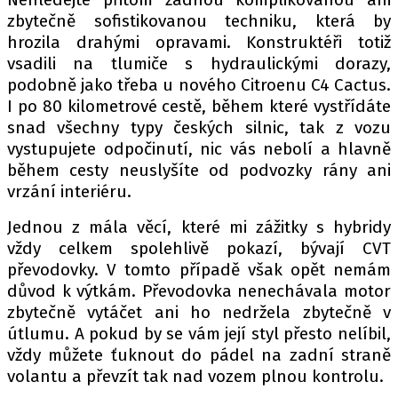
zbytečně sofistikovanou techniku, která by
hrozila drahými opravami. Konstruktéři totiž
vsadili na tlumiče s hydraulickými dorazy,
podobně jako třeba u nového Citroenu C4 Cactus.
I po 80 kilometrové cestě, během které vystřídáte
snad všechny typy českých silnic, tak z vozu
vystupujete odpočinutí, nic vás nebolí a hlavně
během cesty neuslyšíte od podvozky rány ani
vrzání interiéru.
Jednou z mála věcí, které mi zážitky s hybridy
vždy celkem spolehlivě pokazí, bývají CVT
převodovky. V tomto případě však opět nemám
důvod k výtkám. Převodovka nenechávala motor
zbytečně vytáčet ani ho nedržela zbytečně v
útlumu. A pokud by se vám její styl přesto nelíbil,
vždy můžete ťuknout do pádel na zadní straně
volantu a převzít tak nad vozem plnou kontrolu.