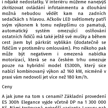
i nějaké nedostatky. V interiéru můžeme nanejvýš
zkritizovat ovládání infotainmentu a dlouháni
možná nebudou vědět kam na zadních
sedačkách s hlavou. Ačkoliv LED světlomety patří
svým výkonem k tomu nejlepšímu co pamatuji,
automatický systém omezující oslňování
ostatních řidičů má také ještě své mušky a během
cest jsem byl párkrát vyblikán (dodatečně se
řidičům v protisměru omlouvám). Pro někoho pak
může být negativem i omezená nabídka
motorizací, která se na českém trhu omezuje
pouze na hybridní model ES300h, který sice
nabízí kombinovaný výkon až 160 kW, nicméně v
praxi vám nedovolí jet více než 180 km/h.
Ceny
A jak jsme na tom s cenami? Základní provedení
ES 300h Elegance vyjde včetně DP na 1 300 000
Kč. Námi testovaná nejvyšší varianta Luxury pak