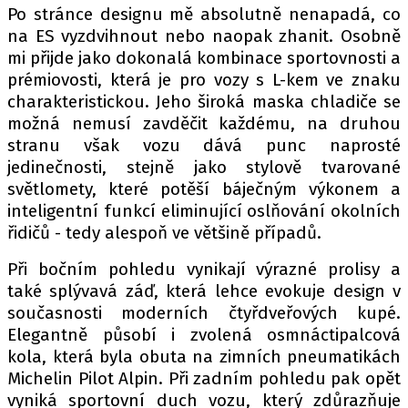
Po stránce designu mě absolutně nenapadá, co
na ES vyzdvihnout nebo naopak zhanit. Osobně
mi přijde jako dokonalá kombinace sportovnosti a
Provozovatelem serveru autoroad.cz je
prémiovosti, která je pro vozy s L-kem ve znaku
INCORP MEDIA GROUP s.r.o., IČ: 118 23 054
charakteristickou. Jeho široká maska chladiče se
možná nemusí zavděčit každému, na druhou
stranu však vozu dává punc naprosté
jedinečnosti, stejně jako stylově tvarované
světlomety, které potěší báječným výkonem a
inteligentní funkcí eliminující oslňování okolních
řidičů - tedy alespoň ve většině případů.
Při bočním pohledu vynikají výrazné prolisy a
také splývavá záď, která lehce evokuje design v
současnosti moderních čtyřdveřových kupé.
Elegantně působí i zvolená osmnáctipalcová
kola, která byla obuta na zimních pneumatikách
Michelin Pilot Alpin. Při zadním pohledu pak opět
vyniká sportovní duch vozu, který zdůrazňuje