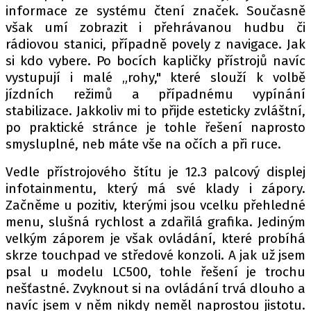
informace ze systému čtení značek. Současně
však umí zobrazit i přehrávanou hudbu či
rádiovou stanici, případně povely z navigace. Jak
si kdo vybere. Po bocích kapličky přístrojů navíc
vystupují i malé „rohy," které slouží k volbě
jízdních režimů a případnému vypínání
stabilizace. Jakkoliv mi to přijde esteticky zvláštní,
po praktické stránce je tohle řešení naprosto
smysluplné, neb máte vše na očích a při ruce.
Vedle přístrojového štítu je 12.3 palcový displej
infotainmentu, který má své klady i zápory.
Začněme u pozitiv, kterými jsou vcelku přehledné
menu, slušná rychlost a zdařilá grafika. Jediným
velkým záporem je však ovládání, které probíhá
skrze touchpad ve středové konzoli. A jak už jsem
psal u modelu LC500, tohle řešení je trochu
nešťastné. Zvyknout si na ovládání trvá dlouho a
navíc jsem v něm nikdy neměl naprostou jistotu.