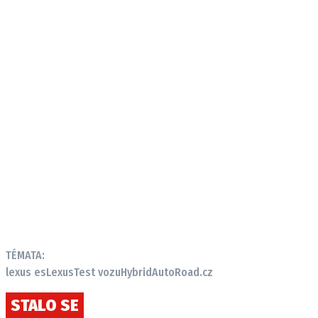
TÉMATA:
lexus es
Lexus
Test vozu
Hybrid
AutoRoad.cz
STALO SE