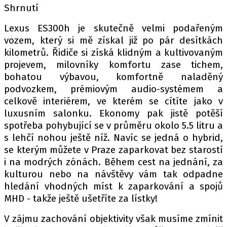
Shrnutí
Lexus ES300h je skutečně velmi podařeným
vozem, který si mě získal již po pár desítkách
kilometrů. Řidiče si získá klidným a kultivovaným
projevem, milovníky komfortu zase tichem,
bohatou výbavou, komfortně naladěný
podvozkem, prémiovým audio-systémem a
celkově interiérem, ve kterém se cítíte jako v
luxusním salonku. Ekonomy pak jistě potěší
spotřeba pohybující se v průměru okolo 5.5 litru a
s lehčí nohou ještě níž. Navíc se jedná o hybrid,
se kterým můžete v Praze zaparkovat bez starostí
i na modrých zónách. Během cest na jednání, za
kulturou nebo na návštěvy vám tak odpadne
hledání vhodných míst k zaparkování a spojů
MHD - takže ještě ušetříte za lístky!
V zájmu zachování objektivity však musíme zmínit