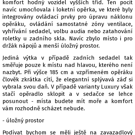
komfort hodný vozidel vyšších tříd. Ten pocit
navíc umocňovala i loketní opěrka, ve které byly
integrovány ovládací prvky pro úpravu náklonu
opěráku, ovládání samostatné zóny ventilace,
vyhřívání sedadel, volbu audia nebo zatahování
roletky u zadního skla. Navíc zbylo místo i pro
držák nápojů a menší úložný prostor.
Jediná výtka v případě zadních sedadel tak
směřuje pouze k místu nad hlavou, kterého není
nazbyt. Při výšce 185 cm a vzpřímeném opěráku
člověk zkrátka cítí, že elegantní splývavá záď si
vybrala svou daň. V případě varianty Luxury však
stačí opěradlo sklopit a v sedačce se lehce
posunout - místa budete mít moře a komfort
vám rozhodně scházet nebude.
- úložný prostor
Podívat bychom se měli ještě na zavazadlový