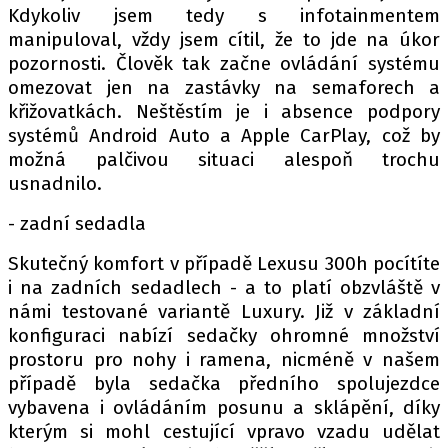
Kdykoliv jsem tedy s infotainmentem
manipuloval, vždy jsem cítil, že to jde na úkor
pozornosti. Člověk tak začne ovládání systému
omezovat jen na zastávky na semaforech a
křižovatkách. Neštěstím je i absence podpory
systémů Android Auto a Apple CarPlay, což by
možná palčivou situaci alespoň trochu
usnadnilo.
- zadní sedadla
Skutečný komfort v případě Lexusu 300h pocítíte
i na zadních sedadlech - a to platí obzvláště v
námi testované variantě Luxury. Již v základní
konfiguraci nabízí sedačky ohromné množství
prostoru pro nohy i ramena, nicméně v našem
případě byla sedačka předního spolujezdce
vybavena i ovládáním posunu a sklápění, díky
kterým si mohl cestující vpravo vzadu udělat