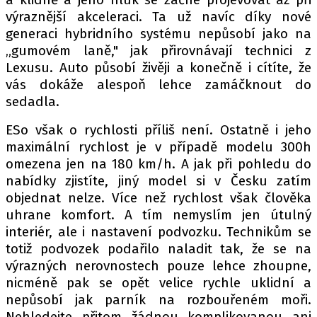
výraznější akceleraci. Ta už navíc díky nové
generaci hybridního systému nepůsobí jako na
„gumovém laně," jak přirovnávají technici z
Lexusu. Auto působí živěji a konečně i cítíte, že
vás dokáže alespoň lehce zamáčknout do
sedadla.
ESo však o rychlosti příliš není. Ostatně i jeho
maximální rychlost je v případě modelu 300h
omezena jen na 180 km/h. A jak při pohledu do
nabídky zjistíte, jiný model si v Česku zatím
objednat nelze. Více než rychlost však člověka
uhrane komfort. A tím nemyslím jen útulný
interiér, ale i nastavení podvozku. Technikům se
totiž podvozek podařilo naladit tak, že se na
výrazných nerovnostech pouze lehce zhoupne,
nicméně pak se opět velice rychle uklidní a
nepůsobí jak parník na rozbouřeném moři.
Nehledejte přitom žádnou komplikovanou ani