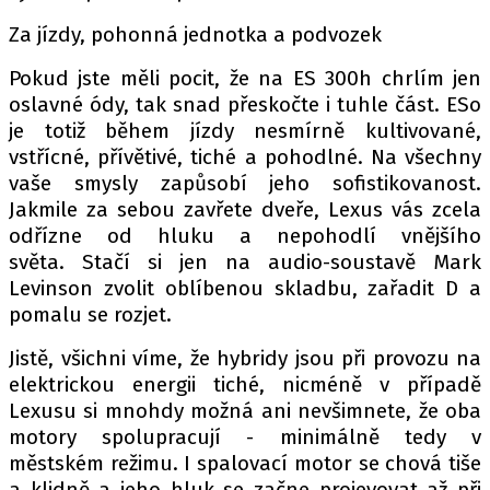
Za jízdy, pohonná jednotka a podvozek
Pokud jste měli pocit, že na ES 300h chrlím jen
oslavné ódy, tak snad přeskočte i tuhle část. ESo
je totiž během jízdy nesmírně kultivované,
vstřícné, přívětivé, tiché a pohodlné. Na všechny
vaše smysly zapůsobí jeho sofistikovanost.
Jakmile za sebou zavřete dveře, Lexus vás zcela
odřízne od hluku a nepohodlí vnějšího
světa. Stačí si jen na audio-soustavě Mark
Levinson zvolit oblíbenou skladbu, zařadit D a
pomalu se rozjet.
Jistě, všichni víme, že hybridy jsou při provozu na
elektrickou energii tiché, nicméně v případě
Lexusu si mnohdy možná ani nevšimnete, že oba
motory spolupracují - minimálně tedy v
městském režimu. I spalovací motor se chová tiše
a klidně a jeho hluk se začne projevovat až při