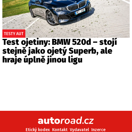
TESTY AUT
Test ojetiny: BMW 520d – stojí
stejně jako ojetý Superb, ale
hraje úplně jinou ligu
Etický kodex
Kontakt
Vydavatel
Inzerce