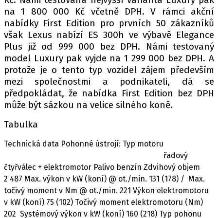
na 1 800 000 Kč včetně DPH. V rámci akční
nabídky First Edition pro prvních 50 zákazníků
však Lexus nabízí ES 300h ve výbavě Elegance
Plus již od 999 000 bez DPH. Námi testovaný
model Luxury pak vyjde na 1 299 000 bez DPH. A
protože je o tento typ vozidel zájem především
mezi společnostmi a podnikateli, dá se
předpokládat, že nabídka First Edition bez DPH
může být sázkou na velice silného koně.
Tabulka
Technická data Pohonné ústrojí: Typ motoru
řadový
čtyřválec + elektromotor Palivo benzín Zdvihový objem
2 487 Max. výkon v kW (koní) @ ot./min. 131 (178) / Max.
točivý moment v Nm @ ot./min. 221 Výkon elektromotoru
v kW (koní) 75 (102) Točivý moment elektromotoru (Nm)
202 Systémový výkon v kW (koní) 160 (218) Typ pohonu