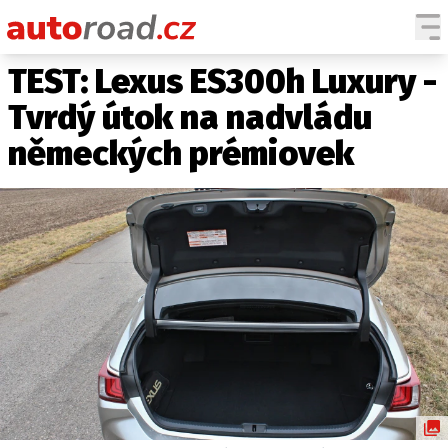
TEST: Lexus ES300h Luxury -
AUTA
Tvrdý útok na nadvládu
TESTY AUT
německých prémiovek
NOVINKY
EKO
SPY
HISTORIE
ZAJÍMAVOSTI
TECHNIKA
EKONOMIKA
ČESKÝ TRH
TUNING
PROFI