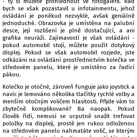
- ty si můžete prohlédnout ve fotogalerii. Rád
bych se však pozastavil u infotainmentu, jehož
ovládání je poněkud nezvyklé, avšak geniálně
jednoduché. Obrazovka je umístěna na palubní
desce, její rozlišení je plně dostačující, a ani
grafika neuráží. Zajímavostí je však ovládání -
pokud automobil stojí, můžete použít dotykový
displej. Pokud se však automobil rozjede, jste
odkázáni na ovládání prostřednictvím kolečka ve
středovém panelu, které je umístěno za řadící
pákou.
Kolečko je otočné, zároveň funguje jako joystick a
navíc je lemováno několika tlačítky rychlé volby a
menším otočným voličem hlasitosti. Přijde vám to
zbytečně komplikované? Ba naopak. Pokud
člověk řídí, nemusí se urputně snažit trefovat
položky na displeji, prostě jen rukou odloženou
na středovém panelu nahmatáte volič, se kterým