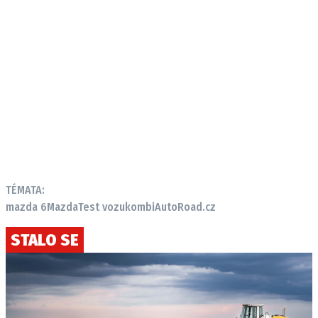
TÉMATA:
mazda 6
Mazda
Test vozu
kombi
AutoRoad.cz
STALO SE