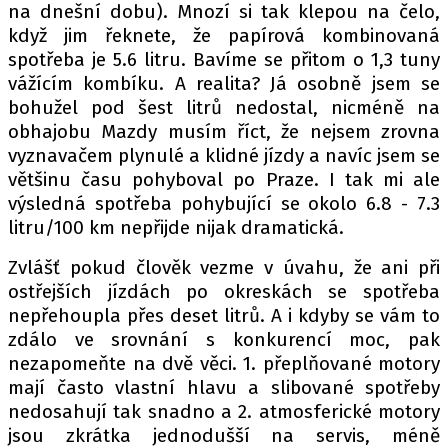
na dnešní dobu). Mnozí si tak klepou na čelo,
když jim řeknete, že papírová kombinovaná
spotřeba je 5.6 litru. Bavíme se přitom o 1,3 tuny
vážícím kombíku. A realita? Já osobně jsem se
bohužel pod šest litrů nedostal, nicméně na
obhajobu Mazdy musím říct, že nejsem zrovna
vyznavačem plynulé a klidné jízdy a navíc jsem se
většinu času pohyboval po Praze. I tak mi ale
výsledná spotřeba pohybující se okolo 6.8 - 7.3
litru/100 km nepřijde nijak dramatická.
Zvlášť pokud člověk vezme v úvahu, že ani při
ostřejších jízdách po okreskách se spotřeba
nepřehoupla přes deset litrů. A i kdyby se vám to
zdálo ve srovnání s konkurencí moc, pak
nezapomeňte na dvě věci. 1. přeplňované motory
mají často vlastní hlavu a slibované spotřeby
nedosahují tak snadno a 2. atmosferické motory
jsou zkrátka jednodušší na servis, méně