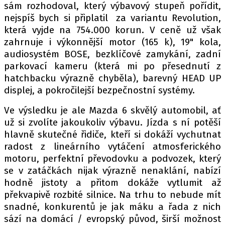
sám rozhodoval, který výbavový stupeň pořídit,
nejspíš bych si připlatil za variantu Revolution,
která vyjde na 754.000 korun. V ceně už však
zahrnuje i výkonnější motor (165 k), 19" kola,
audiosystém BOSE, bezklíčové zamykání, zadní
parkovací kameru (která mi po přesednutí z
hatchbacku výrazně chyběla), barevný HEAD UP
displej, a pokročilejší bezpečnostní systémy.
Ve výsledku je ale Mazda 6 skvělý automobil, ať
už si zvolíte jakoukoliv výbavu. Jízda s ní potěší
hlavně skutečné řidiče, kteří si dokáží vychutnat
radost z lineárního vytáčení atmosferického
motoru, perfektní převodovku a podvozek, který
se v zatáčkách nijak výrazně nenaklání, nabízí
hodně jistoty a přitom dokáže vytlumit až
překvapivě rozbité silnice. Na trhu to nebude mít
snadné, konkurentů je jak máku a řada z nich
sází na domácí / evropský původ, širší možnost