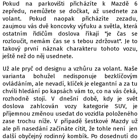
Pokud na parkovišti přicházíte k Mazdě 6
zepředu, nemůžete se dočkat, až usednete za
volant. Pokud naopak přicházíte zezadu,
Provozovatelem serveru autoroad.cz je
zaujmou vás dvě koncovky výfuku a světla, která
INCORP MEDIA GROUP s.r.o., IČ: 118 23 054
ostatním řidičům doslova říkají "je čas se
rozloučit, nemám čas se s tebou zdržovat". Je to
takový první náznak charakteru tohoto vozu,
ještě než do něj usednete.
Už ale pryč od designu a vzhůru za volant. Naše
varianta bohužel nedisponuje bezklíčovým
ovládáním, ale nevadí, klíček je elegantní a za tu
chvíli hledání po kapsách vám to, co na vás čeká,
rozhodně stojí. V dnešní době, kdy je svět
doslova zahlcován vozy kategorie SUV, je
příjemnou změnou usedat do vozidla položeného
zase trochu níže. V případě šestkové Mazdy už
ale při nasedání začínáte cítit, že tohle není jen
další obyčejný rodinný kombík. Po dosednutí do