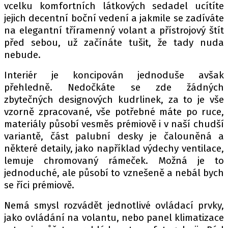
vcelku komfortních látkových sedadel ucítíte
jejich decentní boční vedení a jakmile se zadíváte
na elegantní tříramenný volant a přístrojový štít
před sebou, už začínáte tušit, že tady nuda
nebude.
Interiér je koncipován jednoduše avšak
přehledně. Nedočkáte se zde žádných
zbytečných designových kudrlinek, za to je vše
vzorně zpracované, vše potřebné máte po ruce,
materiály působí vesměs prémiově i v naší chudší
variantě, část palubní desky je čalouněná a
některé detaily, jako například výdechy ventilace,
lemuje chromovaný rámeček. Možná je to
jednoduché, ale působí to vznešeně a nebál bych
se říci prémiově.
Nemá smysl rozvádět jednotlivé ovládací prvky,
jako ovládání na volantu, nebo panel klimatizace