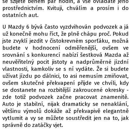
se sžijete během pár hodin, a vše ovládáte jeho
prostřednictvím. Kvituji, chválím a prosím i do
ostatních aut.
U Mazdy 6 bývá často vyzdvihován podvozek a já
už konečně mohu říct, že plně chápu proč. Pokud
jste zvyklí jezdit v čistokrevném sporťáku, možná
budete v hodnocení odměřenější, ovšem ve
srovnání s konkurencí nabízí šestková Mazda až
neuvěřitelný pocit jistoty a nadprůměrné jízdní
vlastnosti, kamkoliv se s ní vydáte. Že si budete
užívat jízdu po dálnici, to asi nemusím zmiňovat,
ovšem skutečné překvapení přijde ve chvíli, kdy
se dostanete na rozbitější zakroucené okresky -
zde totiž podvozek začne pracovat znamenitě.
Auto je stabilní, nijak dramaticky se nenaklání,
většinu výmolů dokáže až překvapivě elegantně
vytlumit a vy se můžete soustředit jen na to, jak
správně do zatáčky vjet.