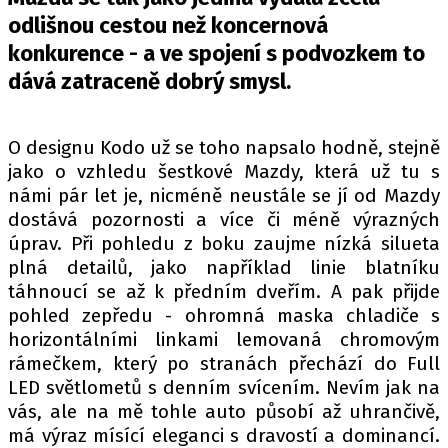
PIT LANE
odlišnou cestou než koncernová
ČEŠI V AKCI
konkurence - a ve spojení s podvozkem to
FIA CEZ & POHÁRY
dává zatraceně dobrý smysl.
MEZINÁRODNÍ SCÉNA
O designu Kodo už se toho napsalo hodně, stejně
SLEDUJTE NÁS NA
|
jako o vzhledu šestkové Mazdy, která už tu s
námi pár let je, nicméně neustále se jí od Mazdy
Máte příběh, fotku nebo video?
dostává pozornosti a více či méně výrazných
úprav. Při pohledu z boku zaujme nízká silueta
Pošlete e-mail na autoroad.cz
plná detailů, jako například linie blatníku
táhnoucí se až k předním dveřím. A pak přijde
pohled zepředu - ohromná maska chladiče s
ETICKÝ KODEX
horizontálními linkami lemovaná chromovým
KONTAKT
rámečkem, který po stranách přechází do Full
VYDAVATEL
LED světlometů s denním svícením. Nevím jak na
INZERCE
vás, ale na mě tohle auto působí až uhrančivě,
má výraz mísící eleganci s dravostí a dominancí.
OSOBNÍ ÚDAJE / COOKIES