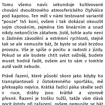
Tomu všemu navíc sekunduje kultivované
chování dvoulitrového atmosferického čtyřválce
pod kapotou. Ten měl v námi testované variantě
"pouze" 145 koní, ovšem i tak dokázal okouzlit
svým chováním, zejména tím lineárním a snad
nikdy nekončícím zátahem. Jistě, tohle auto není
o žádném závodění a extrémní rychlosti, stejně
tak se ale nemusíte bát, že byste se stali brzdou
provozu. Vše je spíše o pocitu a radosti z jízdy.
Pokud se ale budete chtít svézt svižněji, budete
muset hodně řadit, ovšem ani to vám v tomhle
autě vadit nebude.
Právě řazení, které působí skoro jako kdyby ho
transplantovali z čistokrevného sporťáku, mě
překvapilo nejvíce. Krátká řadící páka skvěle sedí
v ruce, dráhy jsou krátké a vzorově
přesné. Řazení je trošku tužší, takže vám dává
pocit jistoty při zařazení, ovšem nemusíte se bát