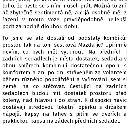
toho, že byste se s ním museli prát. Možná to zní
až zbytečně sentimentálně, ale já osobně měl z
řazení v tomto voze pravděpodobně nejlepší
pocit za hodně dlouhou dobu.
To jsme se ale dostali od podstaty kombíků:
prostor. Jak na tom šestková Mazda je? Upřímně
nevím, co bych měl vytknout. Na předních i
zadních sedadlech je místa dostatek, sedadla v
obou směrech kombinují dostatečnou oporu s
komfortem a ani po dni stráveném za volantem
během různého popojíždění a vyřizování jsem si
neměl na co stěžovat. Cestující na zadních
sedadlech budou mít dostatek prostoru před
koleny, nad hlavou i do stran. K dispozici navíc
dostávají středovou loketní opěrku s držákem
nápojů, kapsy na lahev s pitím ve dveřích a
praktickou kapsu na zádech předních sedadel.