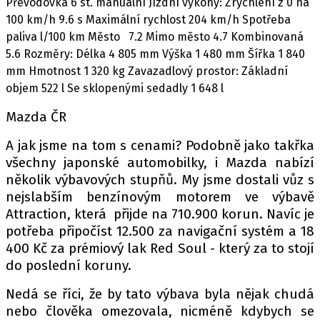
Převodovka 6 st. manuální Jízdní výkony: Zrychlení z 0 na
100 km/h 9.6 s Maximální rychlost 204 km/h Spotřeba
paliva l/100 km Město 7.2 Mimo město 4.7 Kombinovaná
5.6 Rozměry: Délka 4 805 mm Výška 1 480 mm Šířka 1 840
mm Hmotnost 1 320 kg Zavazadlový prostor: Základní
objem 522 l Se sklopenými sedadly 1 648 l
Mazda ČR
A jak jsme na tom s cenami? Podobně jako takřka
všechny japonské automobilky, i Mazda nabízí
několik výbavových stupňů. My jsme dostali vůz s
nejslabším benzínovým motorem ve výbavě
Attraction, která přijde na 710.900 korun. Navíc je
potřeba připočíst 12.500 za navigační systém a 18
400 Kč za prémiový lak Red Soul - který za to stojí
do poslední koruny.
Nedá se říci, že by tato výbava byla nějak chudá
nebo člověka omezovala, nicméně kdybych se