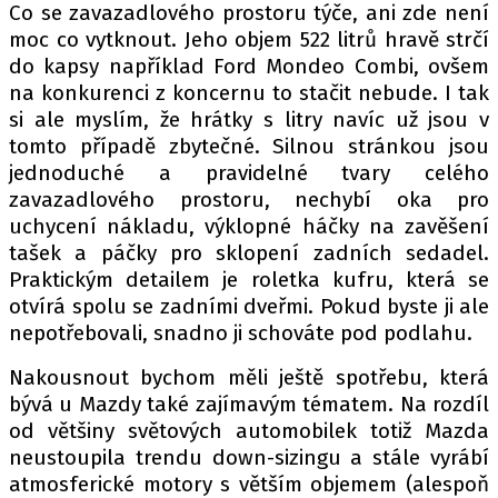
Co se zavazadlového prostoru týče, ani zde není
moc co vytknout. Jeho objem 522 litrů hravě strčí
do kapsy například Ford Mondeo Combi, ovšem
na konkurenci z koncernu to stačit nebude. I tak
si ale myslím, že hrátky s litry navíc už jsou v
tomto případě zbytečné. Silnou stránkou jsou
jednoduché a pravidelné tvary celého
zavazadlového prostoru, nechybí oka pro
uchycení nákladu, výklopné háčky na zavěšení
tašek a páčky pro sklopení zadních sedadel.
Praktickým detailem je roletka kufru, která se
otvírá spolu se zadními dveřmi. Pokud byste ji ale
nepotřebovali, snadno ji schováte pod podlahu.
Nakousnout bychom měli ještě spotřebu, která
bývá u Mazdy také zajímavým tématem. Na rozdíl
od většiny světových automobilek totiž Mazda
neustoupila trendu down-sizingu a stále vyrábí
atmosferické motory s větším objemem (alespoň