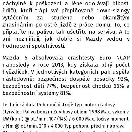
náchylné k poškození a lépe odolávají blbosti
řidičů, kteří trápí své přeplňované down-sizingy
vytáčením za studena nebo okamžitým
zhasínáním po ostré jízdě z práce domů. To, co
připlatíte na palivu, tak ušetříte na servisu. A to
ani nezmiňuji, jak dobře si Mazdy vedou v
hodnocení spolehlivosti.
Mazda 6 absolvovala crashtesty Euro NCAP
naposledy v roce 2013, kdy získala plný počet
hvězdiček. V jednotlivých kategoriích pak uspěla
následovně: bezpečnost dospělé posádky 92%,
bezpečnost dětí 77%, bezpečnost chodců 66% a
bezpečnostní systémy 81%.
Technická data Pohonné ústrojí: Typ motoru řadový
čtyřválec Palivo benzín Zdvihový objem 1 998 Max. výkon v
kW (koní) @ ot./min. 107 (145) / 6 000 Max. točivý moment
v Nm @ ot./min. 210 / 4 000 Typ pohonu přední náprava