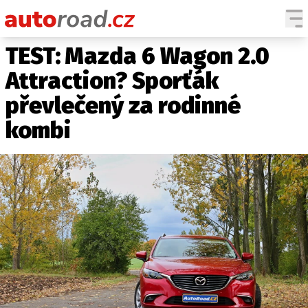
TEST: Mazda 6 Wagon 2.0
AUTA
Attraction? Sporťák
TESTY AUT
převlečený za rodinné
NOVINKY
kombi
EKO
SPY
HISTORIE
ZAJÍMAVOSTI
TECHNIKA
EKONOMIKA
ČESKÝ TRH
TUNING
PROFI