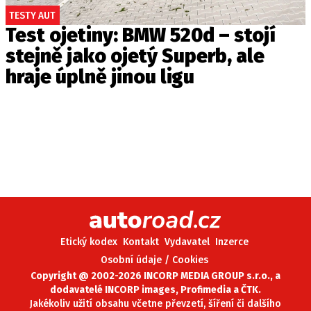
TESTY AUT
Test ojetiny: BMW 520d – stojí
stejně jako ojetý Superb, ale
hraje úplně jinou ligu
Etický kodex
Kontakt
Vydavatel
Inzerce
Osobní údaje / Cookies
Copyright @ 2002-2026 INCORP MEDIA GROUP s.r.o., a
dodavatelé INCORP images, Profimedia a ČTK.
Jakékoliv užití obsahu včetne převzetí, šíření či dalšího