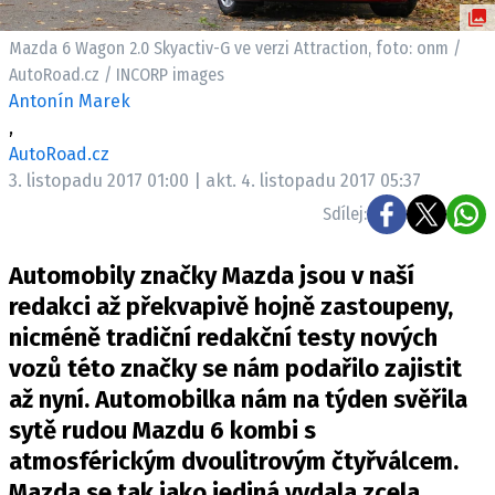
ELEKTRO
Mazda 6 Wagon 2.0 Skyactiv-G ve verzi Attraction, foto: onm /
NOVINKY ZE SVĚTA EV
AutoRoad.cz / INCORP images
Antonín Marek
TESTY ELEKTROMOBILŮ
,
TRH S ELEKTROMOBILY
AutoRoad.cz
RALLY
3. listopadu 2017 01:00 | akt. 4. listopadu 2017 05:37
Sdílej:
OSTATNÍ
TISKOVKY
Automobily značky Mazda jsou v naší
ROZHOVORY
redakci až překvapivě hojně zastoupeny,
DAKAR
nicméně tradiční redakční testy nových
vozů této značky se nám podařilo zajistit
Z DOMOVA
až nyní. Automobilka nám na týden svěřila
ZE SVĚTA
sytě rudou Mazdu 6 kombi s
MOTORSPORT
atmosférickým dvoulitrovým čtyřválcem.
Mazda se tak jako jediná vydala zcela