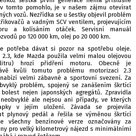
elikož šestka první generace nemá příslušné
v tomto pomohlo, je v našem zájmu otevírat
iných vozů. Nezřídka se u šestky objevil problém
střikovačů a vadným SCV ventilem, projevujícím
ru a kolísáním otáček. Servisní manuál
zvodů po 120 000 km, olej po 20 000 km.
je potřeba dávat si pozor na spotřebu oleje.
 2.3, kde Mazda použila velmi malou olejovou
itru) hrozí přidření motoru. Obecně je
ávě kvůli tomuto problému motorizaci 2.3
 nabízí velmi zábavné a sportovní svezení. Za
obvyklý problém, spojený se zanášením škrtící
 bolest nejen japonských agregátů. Zpravidla
, neobvyklé ale nejsou ani případy, ve kterých
apky v jejím uložení. Závada se projevila
t plynový pedál a řešila se výměnou škrtící
ale všechny benzínové verze označovány za
ány pro velký kilometrový nájezd s minimálními