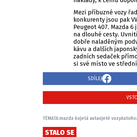
náklady, k čemu dopo
Mezi příbuzné vozy řa
konkurenty jsou pak V
Peugeot 407. Mazda 6 
na dlouhé cesty. Uvni
dobře naladěným podvo
kávu a dalších japonsk
zadních sedaček přímo 
si své místo ve střední
SDÍLEJ
VSTO
TÉMATA:
mazda 6
ojetá auta
ojeté vozy
AutoRo
STALO SE