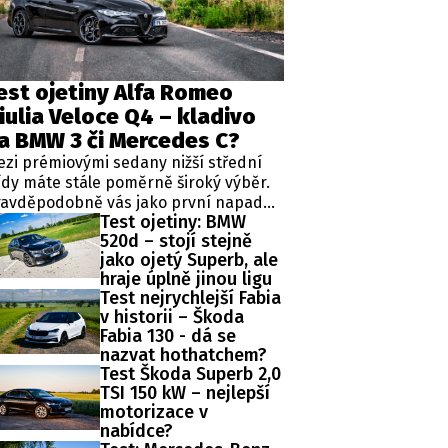
est ojetiny Alfa Romeo
SLEDUJTE NÁS NA
|
iulia Veloce Q4 – kladivo
a BMW 3 či Mercedes C?
zi prémiovými sedany nižší střední
ídy máte stále poměrně široký výběr.
ravděpodobně vás jako první napadne
Test ojetiny: BMW
mecká trojice v podobě BMW řady 3,
520d – stojí stejně
rcedes-Benz třídy C a Audi A4. Jsou to
jako ojetý Superb, ale
vělá auta, která nabídnou velmi dobré
hraje úplně jinou ligu
racování, technologie i komfort, ale u
Test nejrychlejší Fabia
žných motorizací často postrádají
v historii – Škoda
dnu důležitou věc – emoce. Pokud ale
Fabia 130 - dá se
edáte auto, které nebude jen
nazvat hothatchem?
erfektním dopravním prostředkem,
Test Škoda Superb 2,0
e při každém nastartování vám
TSI 150 kW – nejlepší
kouzlí úsměv na tváři, možná by vás
motorizace v
la zajímat Alfa Romeo Giulia.
nabídce?