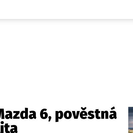
Auta
Elektro
Rally
Motorsport
Testy aut
Novinky ze světa EV
Ostatní
Pit Lane
Novinky
Testy elektromobilů
Tiskovky
Češi v akci
Eko
Trh s elektromobily
Rozhovory
FIA CEZ & Poháry
Spy
Dakar
Mezinárodní scéna
Historie
Z domova
Zajímavosti
Ze světa
Technika
Ekonomika
 Mazda 6, pověstná
Český trh
ita
Tuning
Profi