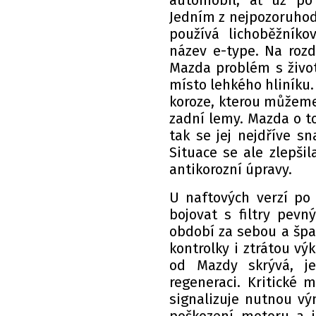
automobil, ať už po 
Jedním z nejpozoruhod
používá lichoběžníko
název e-type. Na roz
Mazda problém s životn
místo lehkého hliníku.
koroze, kterou můžeme 
zadní lemy. Mazda o t
tak se jej nejdříve s
Situace se ale zlepši
antikorozní úpravy.
U naftových verzí po 
bojovat s filtry pevn
období za sebou a špa
kontrolky i ztrátou vý
od Mazdy skrývá, je
regeneraci. Kritické 
signalizuje nutnou vý