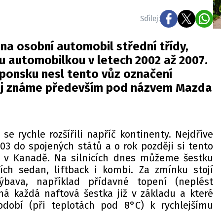
Sdílej:
na osobní automobil střední třídy,
u automobilkou v letech 2002 až 2007.
ponsku nesl tento vůz označení
jej známe především pod názvem Mazda
 se rychle rozšířili napříč kontinenty. Nejdříve
003 do spojených států a o rok později si tento
i v Kanadě. Na silnicích dnes můžeme šestku
ích sedan, liftback i kombi. Za zmínku stojí
bava, například přídavné topení (neplést
má každá naftová šestka již v základu a které
obí (při teplotách pod 8°C) k rychlejšímu