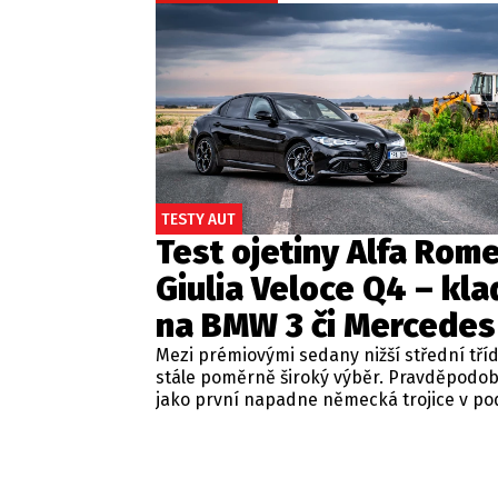
TESTY AUT
Test ojetiny Alfa Rom
Giulia Veloce Q4 – kla
na BMW 3 či Mercedes
Mezi prémiovými sedany nižší střední tří
stále poměrně široký výběr. Pravděpodo
jako první napadne německá trojice v p
BMW řady 3, Mercedes-Benz třídy C a Audi
Jsou to skvělá auta, která nabídnou velmi
zpracování, technologie i komfort, ale u 
motorizací často postrádají jednu důležit