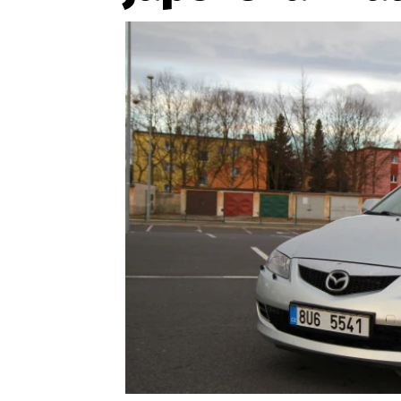
Etický kodex
Kontakt
V
Provozovatelem serveru 