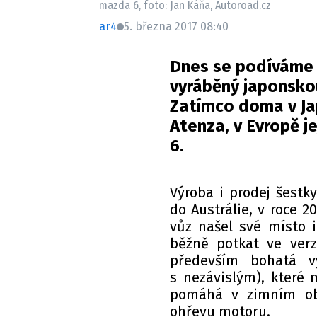
mazda 6, foto: Jan Káňa, Autoroad.cz
ar4
5. března 2017 08:40
Dnes se podíváme 
vyráběný japonsko
Zatímco doma v Ja
Atenza, v Evropě 
6.
Výroba i prodej šestky
do Austrálie, v roce 2
vůz našel své místo 
běžně potkat ve verz
především bohatá vý
s nezávislým), které 
pomáhá v zimním obd
ohřevu motoru.