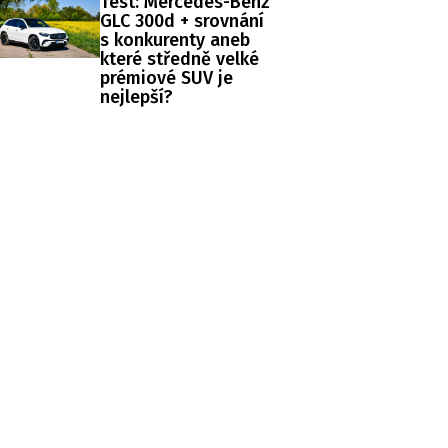
Test: Mercedes-Benz
GLC 300d + srovnání
s konkurenty aneb
které středně velké
prémiové SUV je
nejlepší?