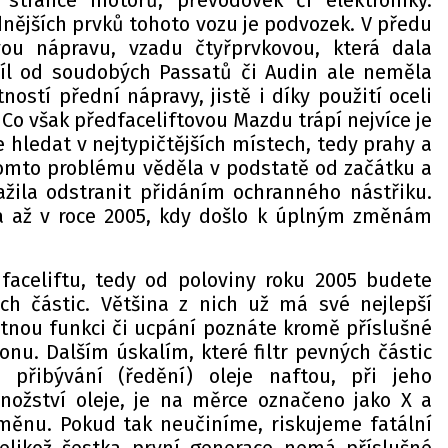
stránce motorů, převodovek či elektroniky.
nějších prvků tohoto vozu je podvozek. V předu
vou nápravu, vzadu čtyřprvkovou, která dala
díl od soudobých Passatů či Audin ale neměla
ostí přední nápravy, jistě i díky použití oceli
 Co však předfaceliftovou Mazdu trápí nejvíce je
hledat v nejtypičtějších místech, tedy prahy a
omto problému věděla v podstatě od začátku a
nažila odstranit přidáním ochranného nástřiku.
la až v roce 2005, kdy došlo k úplným změnám
faceliftu, tedy od poloviny roku 2005 budete
ých částic. Většina z nich už má své nejlepší
tnou funkci či ucpání poznáte kromě příslušné
konu. Dalším úskalím, které filtr pevných částic
 přibývání (ředění) oleje naftou, při jeho
množství oleje, je na měrce označeno jako X a
měnu. Pokud tak neučiníme, riskujeme fatální