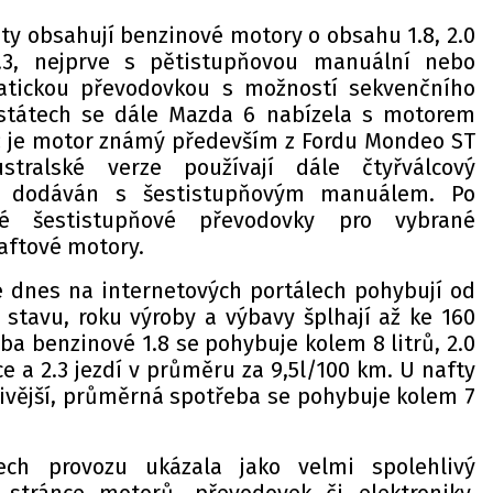
ty obsahují benzinové motory o obsahu 1.8, 2.0
.3, nejprve s pětistupňovou manuální nebo
atickou převodovkou s možností sekvenčního
 státech se dále Mazda 6 nabízela s motorem
ž je motor známý především z Fordu Mondeo ST
tralské verze používají dále čtyřválcový
je dodáván s šestistupňovým manuálem. Po
ové šestistupňové převodovky pro vybrané
aftové motory.
e dnes na internetových portálech pohybují od
 stavu, roku výroby a výbavy šplhají až ke 160
ba benzinové 1.8 se pohybuje kolem 8 litrů, 2.0
ce a 2.3 jezdí v průměru za 9,5l/100 km. U nafty
nivější, průměrná spotřeba se pohybuje kolem 7
ch provozu ukázala jako velmi spolehlivý