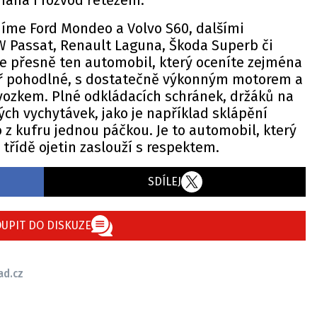
máhá i rozvod řetězem.
díme Ford Mondeo a Volvo S60, dalšími
W Passat, Renault Laguna, Škoda Superb či
je přesně ten automobil, který oceníte zejména
tř pohodlné, s dostatečně výkonným motorem a
zkem. Plné odkládacích schránek, držáků na
ých vychytávek, jako je například sklápění
z kufru jednou páčkou. Je to automobil, který
 třídě ojetin zaslouží s respektem.
SDÍLEJ
UPIT DO DISKUZE
ad.cz