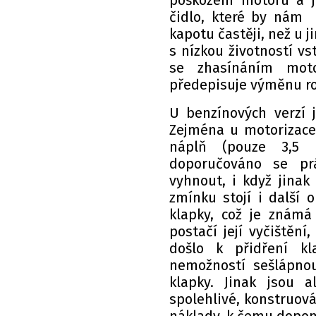
poškození motoru a j
čidlo, které by nám 
kapotu častěji, než u j
s nízkou životností v
se zhasínáním moto
předepisuje výměnu ro
U benzínových verzí 
Zejména u motorizace
náplň (pouze 3,5 l
doporučováno se pr
vyhnout, i když jinak
zmínku stojí i další 
klapky, což je známá
postačí její vyčištění
došlo k přidření kl
nemožností sešlápnou
klapky. Jinak jsou 
spolehlivé, konstruov