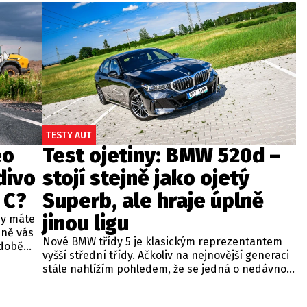
TESTY AUT
eo
Test ojetiny: BMW 520d –
divo
stojí stejně jako ojetý
 C?
Superb, ale hraje úplně
jinou ligu
dy máte
bně vás
Nové BMW třídy 5 je klasickým reprezentantem
odobě
vyšší střední třídy. Ačkoliv na nejnovější generaci
 A4.
stále nahlížím pohledem, že se jedná o nedávno
 dobré
představenou novinku, čas neúprosně letí a od
běžných
zahájení prodeje utekly už tři roky. Začíná se tedy
ou věc –