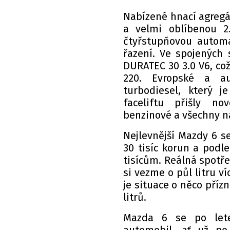
Nabízené hnací agregá
a velmi oblíbenou 2
čtyřstupňovou autom
řazení. Ve spojených
DURATEC 30 3.0 V6, co
220. Evropské a aus
turbodiesel, který 
faceliftu přišly n
benzinové a všechny n
Nejlevnější Mazdy 6 s
30 tisíc korun a podle
tisícům. Reálná spotře
si vezme o půl litru ví
je situace o něco příz
litrů.
Mazda 6 se po lete