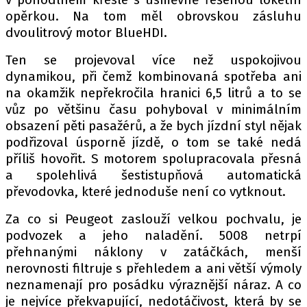
opěrkou. Na tom měl obrovskou zásluhu
dvoulitrový motor BlueHDI.
Ten se projevoval více než uspokojivou
dynamikou, při čemž kombinovaná spotřeba ani
na okamžik nepřekročila hranici 6,5 litrů a to se
vůz po většinu času pohyboval v minimálním
obsazení pěti pasažérů, a že bych jízdní styl nějak
podřizoval úsporně jízdě, o tom se také nedá
příliš hovořit. S motorem spolupracovala přesná
a spolehlivá šestistupňová automatická
převodovka, které jednoduše není co vytknout.
Za co si Peugeot zaslouží velkou pochvalu, je
podvozek a jeho naladění. 5008 netrpí
přehnanými náklony v zatáčkách, menší
nerovnosti filtruje s přehledem a ani větší výmoly
neznamenají pro posádku výraznější náraz. A co
je nejvíce překvapující, nedotáčivost, která by se