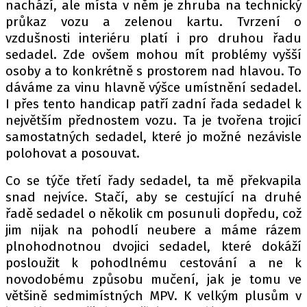
nachází, ale místa v něm je zhruba na technický
průkaz vozu a zelenou kartu. Tvrzení o
vzdušnosti interiéru platí i pro druhou řadu
sedadel. Zde ovšem mohou mít problémy vyšší
osoby a to konkrétně s prostorem nad hlavou. To
dáváme za vinu hlavně výšce umístnění sedadel.
I přes tento handicap patří zadní řada sedadel k
největším přednostem vozu. Ta je tvořena trojicí
samostatných sedadel, které jo možné nezávisle
polohovat a posouvat.
Co se týče třetí řady sedadel, ta mě překvapila
snad nejvíce. Stačí, aby se cestující na druhé
řadě sedadel o několik cm posunuli dopředu, což
jim nijak na pohodlí neubere a máme rázem
plnohodnotnou dvojici sedadel, které dokáží
posloužit k pohodlnému cestování a ne k
novodobému způsobu mučení, jak je tomu ve
většině sedmimístných MPV. K velkým plusům v