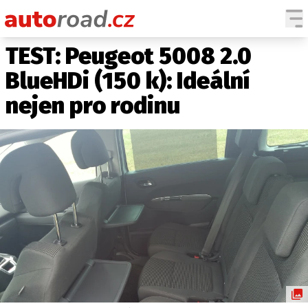
TEST: Peugeot 5008 2.0
AUTA
BlueHDi (150 k): Ideální
TESTY AUT
nejen pro rodinu
NOVINKY
EKO
SPY
HISTORIE
ZAJÍMAVOSTI
TECHNIKA
EKONOMIKA
ČESKÝ TRH
TUNING
PROFI