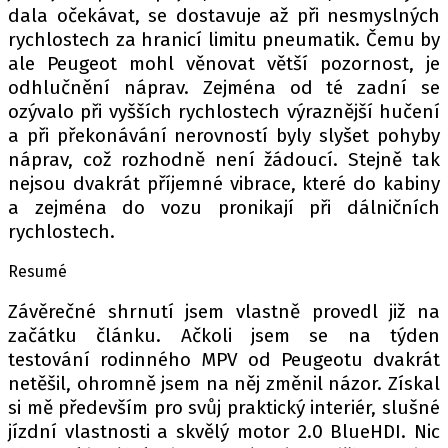
dala očekávat, se dostavuje až při nesmyslných
rychlostech za hranicí limitu pneumatik. Čemu by
ale Peugeot mohl věnovat větší pozornost, je
odhlučnění náprav. Zejména od té zadní se
ozývalo při vyšších rychlostech výraznější hučení
a při překonávání nerovností byly slyšet pohyby
náprav, což rozhodně není žádoucí. Stejně tak
nejsou dvakrát příjemné vibrace, které do kabiny
a zejména do vozu pronikají při dálničních
rychlostech.
Resumé
Závěrečné shrnutí jsem vlastně provedl již na
začátku článku. Ačkoli jsem se na týden
testování rodinného MPV od Peugeotu dvakrát
netěšil, ohromně jsem na něj změnil názor. Získal
si mě především pro svůj praktický interiér, slušné
jízdní vlastnosti a skvělý motor 2.0 BlueHDI. Nic