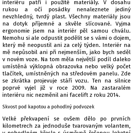
interiéru patří i použité materiály. V dosahu
rukou a očí posádky nenaleznete jediný
nevzhledný, tvrdý plast. Všechny materiály jsou
na dotyk příjemné a skvěle slícované. Vyjma
ergonomie jsem na interiér pěl samou chválu.
Nemohu si ale odpustit podělit se s vámi o dojem,
který mě neopustil ani za celý týden. Interiér na
mě nepůsobil ani při nejmenším, jako bych seděl
v novém voze. Na tom měla největší podíl daleko
umístěná výklopná obrazovka nebo velký počet
tlačítek, umístněných na středovém panelu. Zde
se zkrátka projevuje stáří vozu. Ten na silnice
poprvé vyjel již v roce 2009. Na zastaralém
interiéru nic nezměnil ani facelift z roku 2014.
Skvost pod kapotou a pohodlný podvozek
Velké překvapení se ovšem dělo po prvních
kilometrech za jednoduše tvarovaným volantem,
v pohodlném křesle s úsměvně řešenou loketní