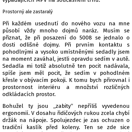
Prostorný ale zastaralý
Provozovatelem serveru autoroad.cz je
Při každém usednutí do nového vozu na mne
INCORP MEDIA GROUP s.r.o., IČ: 118 23 054
působí vždy mnoho dojmů naráz. Musím se
přiznat, že při posazení do 5008 se jednalo o
dosti odlišné dojmy. Při prvním kontaktu s
pohodlnými a vysoko umístněnými sedadly jsem
na moment zaváhal, jestli opravdu sedím v autě.
Sedadla mi totiž absolutně ten pocit nadávala,
spíše jsem měl pocit, že sedím v pohodlném
křesle v obývacím pokoji. K tomu bych přirovnal i
prostornost interiéru a množství rozličných
odkládacích prostor.
Bohužel ty jsou „zabity“ nepříliš vyvedenou
ergonomií. V dosahu řidičových rukou zcela chybí
držák na nápoje. Spolujezdec je zas ochuzen o
tradiční kaslík před koleny. Ten se zde sice