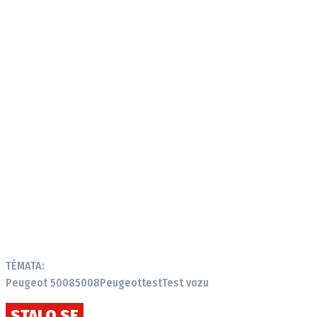
TÉMATA:
Peugeot 5008
5008
Peugeot
test
Test vozu
STALO SE