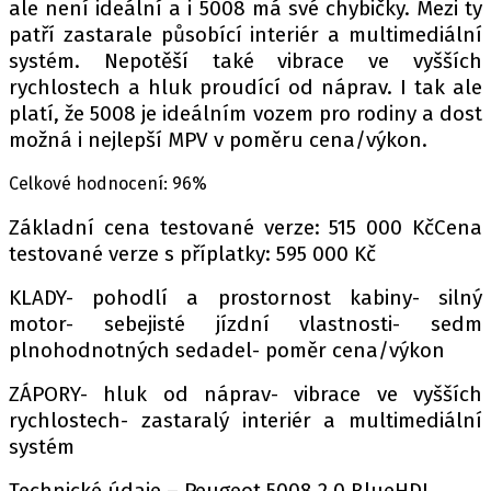
ale není ideální a i 5008 má své chybičky. Mezi ty
patří zastarale působící interiér a multimediální
systém. Nepotěší také vibrace ve vyšších
rychlostech a hluk proudící od náprav. I tak ale
platí, že 5008 je ideálním vozem pro rodiny a dost
možná i nejlepší MPV v poměru cena/výkon.
Celkové hodnocení: 96%
Základní cena testované verze: 515 000 KčCena
testované verze s příplatky: 595 000 Kč
KLADY- pohodlí a prostornost kabiny- silný
motor- sebejisté jízdní vlastnosti- sedm
plnohodnotných sedadel- poměr cena/výkon
ZÁPORY- hluk od náprav- vibrace ve vyšších
rychlostech- zastaralý interiér a multimediální
systém
Technické údaje – Peugeot 5008 2.0 BlueHDI