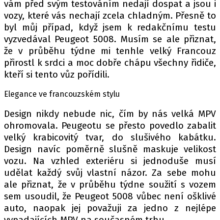
PIT LANE
vám před svým testováním nedají dospat a jsou i
vozy, které vás nechají zcela chladným. Přesně to
ČEŠI V AKCI
byl můj případ, když jsem k redakčnímu testu
FIA CEZ & POHÁRY
vyzvedával Peugeot 5008. Musím se ale přiznat,
MEZINÁRODNÍ SCÉNA
že v průběhu týdne mi tenhle velký Francouz
přirostl k srdci a moc dobře chápu všechny řidiče,
kteří si tento vůz pořídili.
SLEDUJTE NÁS NA
|
Elegance ve francouzském stylu
Máte příběh, fotku nebo video?
Design nikdy nebude nic, čím by nás velká MPV
Pošlete e-mail na autoroad.cz
ohromovala. Peugeotu se přesto povedlo zabalit
velký krabicovitý tvar, do slušivého kabátku.
Design navíc poměrně slušně maskuje velikost
ETICKÝ KODEX
vozu. Na vzhled exteriéru si jednoduše musí
KONTAKT
udělat každý svůj vlastní názor. Za sebe mohu
ale přiznat, že v průběhu týdne soužití s vozem
VYDAVATEL
sem usoudil, že Peugeot 5008 vůbec není ošklivé
INZERCE
auto, naopak jej považuji za jedno z nejlépe
OSOBNÍ ÚDAJE / COOKIES
vypadajících MPV na současném trhu.