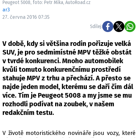
Peugeot 5008, foto: Petr Míka, AutoRoad.cz
ELEKTRO
ar3
27. června 2016 07:35
NOVINKY ZE SVĚTA EV
Sdílej:
TESTY ELEKTROMOBILŮ
TRH S ELEKTROMOBILY
V době, kdy si většina rodin pořizuje velká
RALLY
SUV, je pro sedmimístné MPV těžké obstát
v tvrdé konkurenci. Mnoho automobilek
OSTATNÍ
kvůli tomuto konkurenčnímu prostředí
TISKOVKY
stahuje MPV z trhu a přechází. A přesto se
ROZHOVORY
najde jeden model, kterému se daří čím dál
DAKAR
více. Tím je Peugeot 5008 a my jsme se mu
Z DOMOVA
rozhodli podívat na zoubek, v našem
ZE SVĚTA
redakčním testu.
MOTORSPORT
V životě motoristického novináře jsou vozy, které