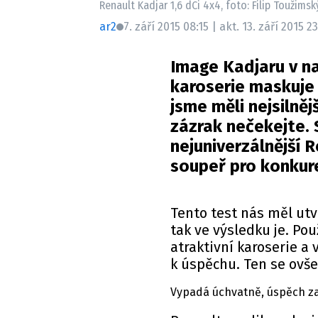
Renault Kadjar 1,6 dCi 4x4, foto: Filip Toužims
ar2
7. září 2015 08:15 | akt. 13. září 2015 2
Image Kadjaru v na
karoserie maskuje 
jsme měli nejsilně
zázrak nečekejte. 
nejuniverzálnější 
soupeř pro konkure
Tento test nás měl utv
tak ve výsledku je. Pou
atraktivní karoserie a
k úspěchu. Ten se ovše
Vypadá úchvatně, úspěch z