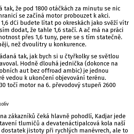
á tak, že pod 1800 otáčkách za minutu se nic
hranicí se začíná motor probouzet k akci.
 1,6 dCi budete lítat po okreskách jako svěží vítr
ím dodat, že tahle 1,6 stačí. A ač má na práci
motnost přes 1,6 tuny, pere se s tím statečně.
ěji, než dvoulitry u konkurence.
daná tak, jak bych si u čtyřkolky se světlou
voval. Hodně dlouhá jednička (dokonce na
bních aut bez offroad ambic) je jednou
teré vedou k ukončení objevování terénu.
30 točí motor na 6. převodový stupeň 2600
koliv
ina zákazníků čeká hlavně pohodlí, Kadjar jede
stavení tlumičů a devatenáctipalcová kola naší
 dostatek jistoty při rychlých manévrech, ale to