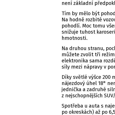
není základní předpok
Tím by mělo být pohodl
Na hodně rozbité vozov
pohodlí. Moc tomu vše
snižuje tuhost karoser
hmotnosti.
Na druhou stranu, poch
můžete zvolit tři rež
elektronika sama rozdě
síly mezi nápravy v po
Díky světlé výšce 200 
nájezdový úhel 18° nen
jednička a zadruhé sil
z nejschopnějších SUV/
Spotřeba u auta s naje
po okreskách) až po 6,