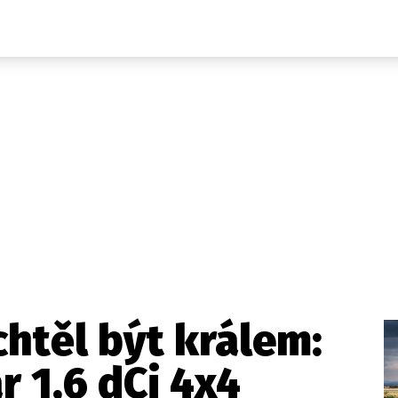
Auta
Elektro
Rally
Motorsport
Testy aut
Novinky ze světa EV
Ostatní
Pit Lane
Novinky
Testy elektromobilů
Tiskovky
Češi v akci
Eko
Trh s elektromobily
Rozhovory
FIA CEZ & Poháry
Spy
Dakar
Mezinárodní scéna
Historie
Z domova
Zajímavosti
Ze světa
Technika
Ekonomika
chtěl být králem:
Český trh
r 1,6 dCi 4x4
Tuning
Profi