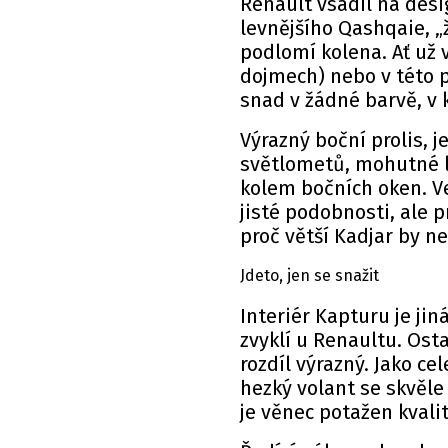
Renault vsadil na desig
levnějšího Qashqaie, „ž
podlomí kolena. Ať už 
dojmech) nebo v této p
snad v žádné barvě, v 
Výrazný boční prolis, 
světlometů, mohutné l
kolem bočních oken. V
jisté podobnosti, ale p
proč větší Kadjar by 
Jdeto, jen se snažit
Interiér Kapturu je jin
zvyklí u Renaultu. Ost
rozdíl výrazný. Jako c
hezký volant se skvěle 
je věnec potažen kvalit