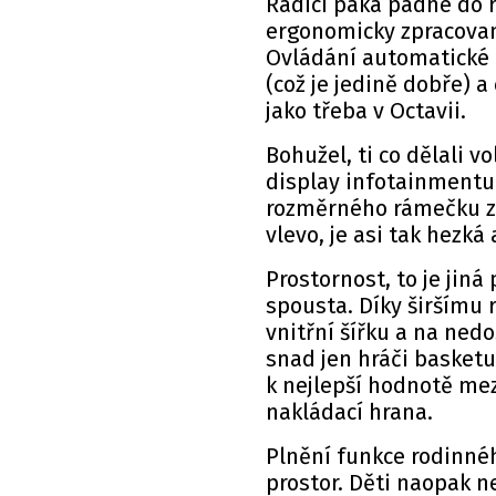
Řadící páka padne do r
ergonomicky zpracovan
Ovládání automatické 
(což je jedině dobře) a
jako třeba v Octavii.
Bohužel, ti co dělali v
display infotainmentu
rozměrného rámečku z o
vlevo, je asi tak hezká
Prostornost, to je jiná
spousta. Díky širšímu 
vnitřní šířku a na ned
snad jen hráči basketu
k nejlepší hodnotě me
nakládací hrana.
Plnění funkce rodinné
prostor. Děti naopak n