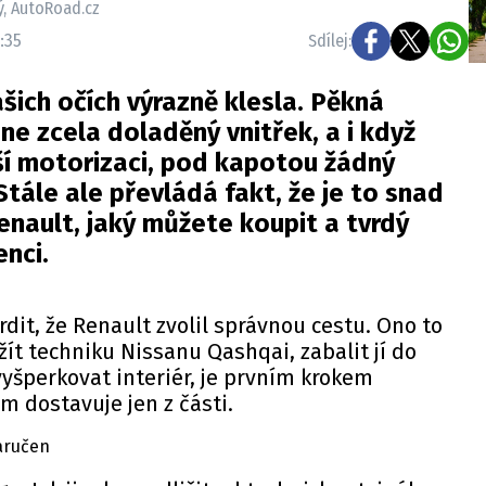
ký, AutoRoad.cz
3:35
Sdílej:
šich očích výrazně klesla. Pěkná
ne zcela doladěný vnitřek, a i když
jší motorizaci, pod kapotou žádný
Stále ale převládá fakt, že je to snad
Renault, jaký můžete koupit a tvrdý
nci.
rdit, že Renault zvolil správnou cestu. Ono to
žít techniku Nissanu Qashqai, zabalit jí do
 vyšperkovat interiér, je prvním krokem
m dostavuje jen z části.
aručen