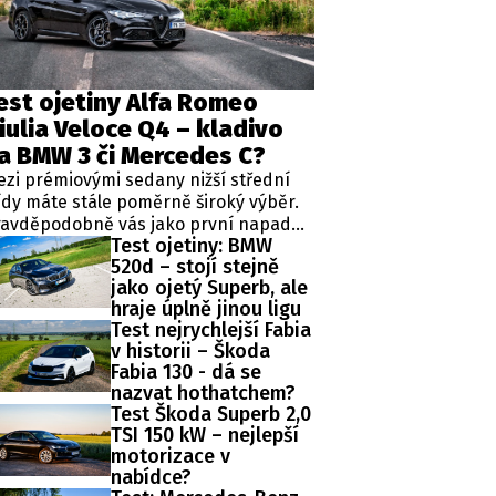
est ojetiny Alfa Romeo
SLEDUJTE NÁS NA
|
iulia Veloce Q4 – kladivo
a BMW 3 či Mercedes C?
zi prémiovými sedany nižší střední
ídy máte stále poměrně široký výběr.
ravděpodobně vás jako první napadne
Test ojetiny: BMW
mecká trojice v podobě BMW řady 3,
520d – stojí stejně
rcedes-Benz třídy C a Audi A4. Jsou to
jako ojetý Superb, ale
vělá auta, která nabídnou velmi dobré
hraje úplně jinou ligu
racování, technologie i komfort, ale u
Test nejrychlejší Fabia
žných motorizací často postrádají
v historii – Škoda
dnu důležitou věc – emoce. Pokud ale
Fabia 130 - dá se
edáte auto, které nebude jen
nazvat hothatchem?
erfektním dopravním prostředkem,
Test Škoda Superb 2,0
e při každém nastartování vám
TSI 150 kW – nejlepší
kouzlí úsměv na tváři, možná by vás
motorizace v
la zajímat Alfa Romeo Giulia.
nabídce?