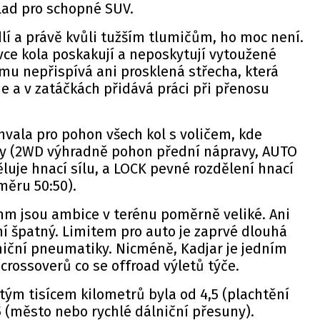
lad pro schopné SUV.
í a právě kvůli tužším tlumičům, ho moc není.
ce kola poskakují a neposkytují vytoužené
mu nepřispívá ani prosklená střecha, která
ie a v zatáčkách přidává práci při přenosu
vala pro pohon všech kol s voličem, kde
imy (2WD výhradně pohon přední nápravy, AUTO
luje hnací sílu, a LOCK pevné rozdělení hnací
měru 50:50).
mm jsou ambice v terénu poměrně veliké. Ani
í špatný. Limitem pro auto je zaprvé dlouhá
niční pneumatiky. Nicméně, Kadjar je jedním
crossoverů co se offroad výletů týče.
tým tisícem kilometrů byla od 4,5 (plachtění
5 (město nebo rychlé dálniční přesuny).