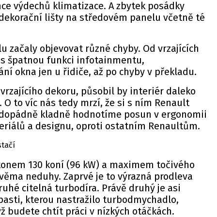
ce výdechů klimatizace. A zbytek posádky
dekorační lišty na středovém panelu včetně té
 začaly objevovat různé chyby. Od vrzajících
es špatnou funkci infotainmentu,
í okna jen u řidiče, až po chyby v překladu.
vrzajícího dekoru, působil by interiér daleko
 to víc nás tedy mrzí, že si s ním Renault
aždopádně kladně hodnotíme posun v ergonomii
eriálů a designu, oproti ostatním Renaultům.
stačí
výkonem 130 koní (96 kW) a maximem točivého
věma neduhy. Zaprvé je to výrazná prodleva
hé citelná turbodíra. Právě druhý je asi
 pasti, kterou nastražilo turbodmychadlo,
 budete chtít práci v nízkých otáčkách.