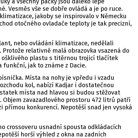
uky a všechny páčky jsou daleko lépe
é. Vesměs vše se dobře ovládá a je po ruce.
klimatizace, jakoby se inspirovalo v Německu
 chod otočného ovladače teploty je tak precizní,
olant, nebo ovládání klimatizace, nedělali
. Protože relativně malá obrazovka vsazená do
šklivého plastu s titěrnou trojicí tlačítek
 a funkční, jak to známe z Dacie.
 písnička. Místa na nohy je vpředu i vzadu
rozchodu kol, nabízí Kadjar i dostatečnou
ostatek místa nad hlavou si budou stěžovat
. Objem zavazadlového prostoru 472 litrů patří
zi přímou konkurencí. Nepotěší snad jen vysoká
ho crossoveru usnadní spousta odkládacích
epotěší horší výhled z okna na zadních