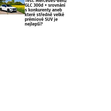
Test: Mercedes-Benz
GLC 300d + srovnání
s konkurenty aneb
které středně velké
prémiové SUV je
nejlepší?