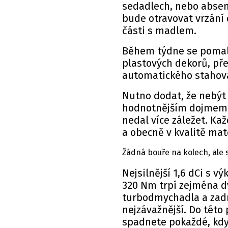
sedadlech, nebo absen
bude otravovat vrzání 
části s madlem.
Během týdne se pomalu
plastových dekorů, př
automatického stahován
Nutno dodat, že nebýt 
hodnotnějším dojmem. O
nedal více záležet. K
a obecně v kvalitě mat
Žádná bouře na kolech, ale 
Nejsilnější 1,6 dCi s 
320 Nm trpí zejména d
turbodmychadla a zadru
nejzávažnější. Do této
spadnete pokaždé, když