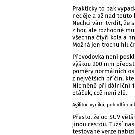
Prakticky to pak vypad
neděje a až nad touto 
Nechci vám tvrdit, že s
z hor, ale rozhodně mus
všechna čtyři kola a h
Možná jen trochu hlučn
Převodovka není posklá
výškou 200 mm předsta
poměry normálních oso
z největších příčin, k
Nicméně při dálniční 1
otáček, což není zlé.
Agilitou vyniká, pohodlím ni
Přesto, že od SUV větš
jinou cestou. Tužší na
testované verze nabízí