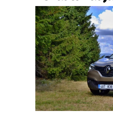
Etický kodex
Kontakt
V
Provozovatelem serveru 