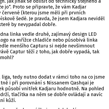
n. Jak jinak se odlišit od technicky stejného a
e jo“. Proto se připravte, že vám Kadjar
v červené (kterou jsme měli při prvních
ískově šedé. Je pravda, že jsem Kadjara neviděl
které by nevypadal dobře.
jedna linka vedle druhé, zajímavý design LED
ogo na mřížce chladiče nebo působivá linka
edle menšího Capturu si nejde nevšimnout
rávě Captur těží z toho, jak dobře vypadá, tak
nemohl?
á liga, tedy nutno dodat v rámci toho na co jsme
atně i při porovnání s Nissanem Qashqai je
elek působí vnitřek Kadjaru hodnotně. Na pohled
drží, tlačítka na něm se dobře ovládají a navíc
ní kůží.