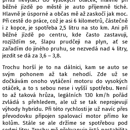
běžné jízdě po městě je auto příjemně tiché.
Hlavně je úsporné a občas mě až zaskočí jak moc.
Při cestě do práce, což je asi 6 kilometrů, částečně
i z kopce, je spotřeba 2,5 litru na sto km. Ani při
běžné jízdě po centru, kde často zastavuji,
rozjíždím se, šlapu prudčeji na plyn, ať se
zařadím do jiného pruhu, se nezvedá nad 4 litry,
jezdit se dá za 3,6 – 3,8.
Trochu horší je to na dálnici, kam se auto se
svým pohonem až tak nehodí. Zde už se
dočkávám onoho vytáčení motoru do vysokých
otáček, a to s sebou nese i vyšší spotřebu. Není
to až taková hrůza, legálních 130 km/h pořád
zvládá s přehledem, ale už se tak neprojevují
výhody hybridu. Při této rychlosti je už navíc přes
převodovku připojen spalovací motor přímo ke
kolům. Stále se ale držíme se spotřebou pod
sedmi litry. Trochu mě překvapuje jistá nestabilita