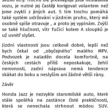
vozu, je nutné jej častěji korigovat volantem než
jsme zvyklí z jiných aut. S tím trochu pomáhá
také systém udržování v jízdním pruhu, který mě
osobně spíše otravuje , a proto jej vypínám. Zvýší
se také hlučnost, vítr fučící kolem A sloupků je
už uvnitř slyšet.
Jízdní vlastnosti jsou celkově dobré, lepší než
bych čekal od „obyčejného“ malého MPV.
Podvozek je naladěn docela komfortně, na
českých cestách příliš neposkakuje, žehlí
nerovnosti, zadní náprava nemá tendence
skákat do boku a neslyším ani žádné větší rány.
Závěr
Honda Jazz je nezvykle staromilské auto, které
stále spoléhá na zastánce čisté praktičnosti,
která se nenechala strhnout módou SUV.