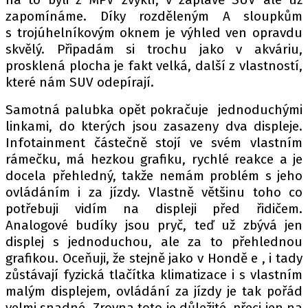
zapomínáme. Díky rozděleným A sloupkům
s trojúhelníkovým oknem je výhled ven opravdu
skvělý. Připadám si trochu jako v akváriu,
prosklená plocha je fakt velká, další z vlastností,
které nám SUV odepírají.
Samotná palubka opět pokračuje jednoduchými
linkami, do kterých jsou zasazeny dva displeje.
Infotainment částečně stojí ve svém vlastním
rámečku, má hezkou grafiku, rychlé reakce a je
docela přehledný, takže nemám problém s jeho
ovládáním i za jízdy. Vlastně většinu toho co
potřebuji vidím na displeji před řidičem.
Analogové budíky jsou pryč, teď už zbývá jen
displej s jednoduchou, ale za to přehlednou
grafikou. Oceňuji, že stejně jako v Hondě e , i tady
zůstávají fyzická tlačítka klimatizace i s vlastním
malým displejem, ovládání za jízdy je tak pořád
velmi snadné. Zrovna toto je důležité, přeci jen na