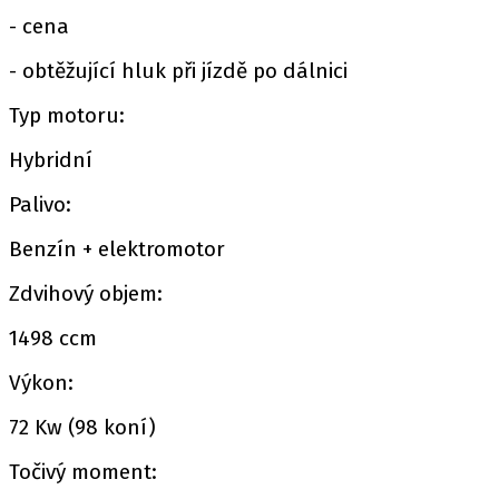
- cena
- obtěžující hluk při jízdě po dálnici
Typ motoru:
Hybridní
Palivo:
Benzín + elektromotor
Zdvihový objem:
1498 ccm
Výkon:
72 Kw (98 koní)
Točivý moment: