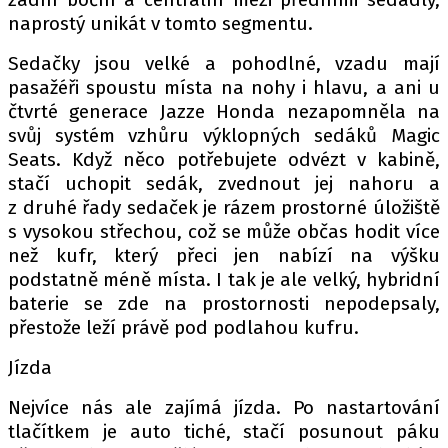
naprostý unikát v tomto segmentu.
Sedačky jsou velké a pohodlné, vzadu mají
pasažéři spoustu místa na nohy i hlavu, a ani u
čtvrté generace Jazze Honda nezapomněla na
svůj systém vzhůru výklopných sedáků Magic
Seats. Když něco potřebujete odvézt v kabině,
stačí uchopit sedák, zvednout jej nahoru a
z druhé řady sedaček je rázem prostorné úložiště
s vysokou střechou, což se může občas hodit více
než kufr, který přeci jen nabízí na výšku
podstatně méně místa. I tak je ale velký, hybridní
baterie se zde na prostornosti nepodepsaly,
přestože leží právě pod podlahou kufru.
Jízda
Nejvíce nás ale zajímá jízda. Po nastartování
tlačítkem je auto tiché, stačí posunout páku