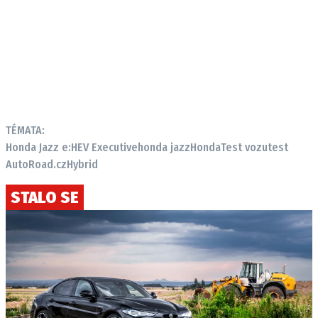
TÉMATA:
Honda Jazz e:HEV Executive
honda jazz
Honda
Test vozu
test
AutoRoad.cz
Hybrid
STALO SE