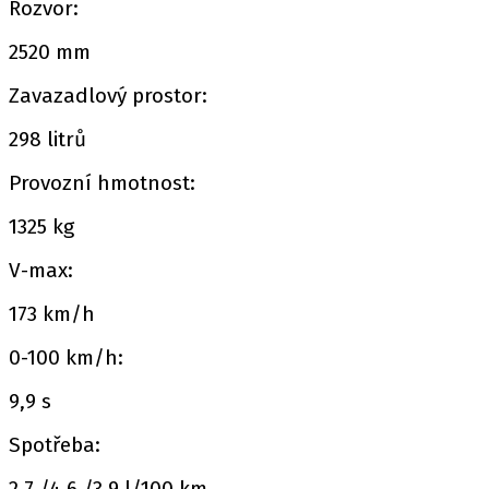
Rozvor:
2520 mm
Zavazadlový prostor:
298 litrů
Provozní hmotnost:
1325 kg
V-max:
173 km/h
0-100 km/h:
9,9 s
Spotřeba:
2,7 /4,6 /3,9 l/100 km