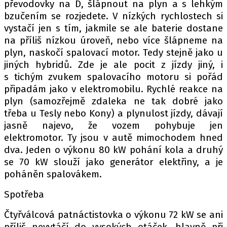
převodovky na D, šlápnout na plyn a s lehkým
bzučením se rozjedete. V nízkých rychlostech si
vystačí jen s tím, jakmile se ale baterie dostane
na příliš nízkou úroveň, nebo více šlápneme na
plyn, naskočí spalovací motor. Tedy stejně jako u
jiných hybridů. Zde je ale pocit z jízdy jiný, i
s tichým zvukem spalovacího motoru si pořád
připadám jako v elektromobilu. Rychlé reakce na
plyn (samozřejmě zdaleka ne tak dobré jako
třeba u Tesly nebo Kony) a plynulost jízdy, dávají
jasně najevo, že vozem pohybuje jen
elektromotor. Ty jsou v autě mimochodem hned
dva. Jeden o výkonu 80 kW pohání kola a druhý
se 70 kW slouží jako generátor elektřiny, a je
poháněn spalovákem.
Spotřeba
Čtyřválcová patnáctistovka o výkonu 72 kW se ani
příliš nevytáčí do vysokých otáček, hlavně při