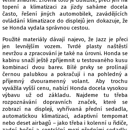
topení a klimatizaci za jízdy saháme docela
často, řešení jiných automobilek, zavádějících
ovládání klimatizace do displejů jen dokazuje, že
se Honda vydala správnou cestou.
Použité materiály dávají najevo, že Jazz je přeci
jen levnějším vozem. Tvrdé plasty naštěstí
nevržou a zpracování je také na úrovni. Honda se
kabinu snaží ještě zpříjemnit u testovaného kusu
kombinací dvou barev. Bílé prvky se prolínají
černou palubkou a pokračují i na pohledný a
příjemný dvouramenný volant. Aby trochu
vyvážila vyšší cenu, nabízí Honda docela vysokou
výbavu už od základu. Najdeme tu třeba
rozpoznávání dopravních značek, které se
zobrazí na displeji, vyhřívaná přední sedadla,
automatickou klimatizaci, adaptivní tempomat
nebo deset airbagů – jako třeba i kolenní u řidiče,
zadní boční a centrální mezi předními sedadly,