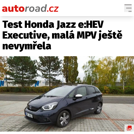
Test Honda Jazz e:HEV
AUTA
Executive, malá MPV ještě
TESTY AUT
nevymřela
NOVINKY
EKO
SPY
HISTORIE
ZAJÍMAVOSTI
TECHNIKA
EKONOMIKA
ČESKÝ TRH
TUNING
PROFI