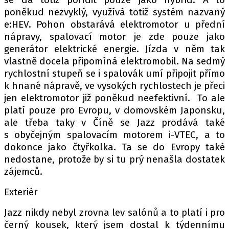
PIT LANE
poněkud nezvyklý, využívá totiž systém nazvaný
ČEŠI V AKCI
e:HEV. Pohon obstarává elektromotor u přední
FIA CEZ & POHÁRY
nápravy, spalovací motor je zde pouze jako
MEZINÁRODNÍ SCÉNA
generátor elektrické energie. Jízda v něm tak
vlastně docela připomíná elektromobil. Na sedmý
rychlostní stupeň se i spalovák umí připojit přímo
SLEDUJTE NÁS NA
|
k hnané nápravě, ve vysokých rychlostech je přeci
jen elektromotor již poněkud neefektivní. To ale
platí pouze pro Evropu, v domovském Japonsku,
Máte příběh, fotku nebo video?
ale třeba taky v Číně se Jazz prodává také
Pošlete e-mail na autoroad.cz
s obyčejným spalovacím motorem i-VTEC, a to
dokonce jako čtyřkolka. Ta se do Evropy také
nedostane, protože by si tu prý nenašla dostatek
ETICKÝ KODEX
zájemců.
KONTAKT
Exteriér
VYDAVATEL
INZERCE
Jazz nikdy nebyl zrovna lev salónů a to platí i pro
OSOBNÍ ÚDAJE / COOKIES
černý kousek, který jsem dostal k týdennímu