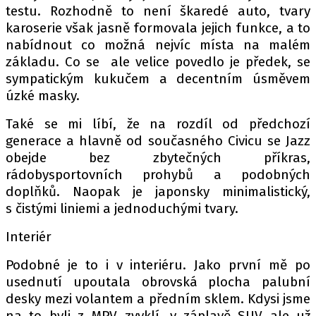
testu. Rozhodně to není škaredé auto, tvary
karoserie však jasně formovala jejich funkce, a to
nabídnout co možná nejvíc místa na malém
Provozovatelem serveru autoroad.cz je
základu. Co se ale velice povedlo je předek, se
INCORP MEDIA GROUP s.r.o., IČ: 118 23 054
sympatickým kukučem a decentním úsměvem
úzké masky.
Také se mi líbí, že na rozdíl od předchozí
generace a hlavně od současného Civicu se Jazz
obejde bez zbytečných příkras,
rádobysportovních prohybů a podobných
doplňků. Naopak je japonsky minimalistický,
s čistými liniemi a jednoduchými tvary.
Interiér
Podobné je to i v interiéru. Jako první mě po
usednutí upoutala obrovská plocha palubní
desky mezi volantem a předním sklem. Kdysi jsme
na to byli z MPV zvyklí, v záplavě SUV ale už