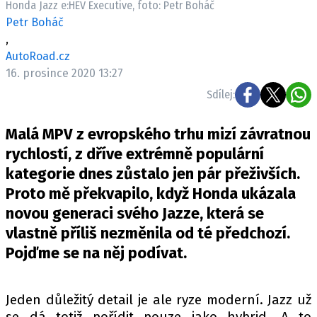
Honda Jazz e:HEV Executive, foto: Petr Boháč
ELEKTRO
Petr Boháč
,
NOVINKY ZE SVĚTA EV
AutoRoad.cz
TESTY ELEKTROMOBILŮ
16. prosince 2020 13:27
TRH S ELEKTROMOBILY
Sdílej:
RALLY
Malá MPV z evropského trhu mizí závratnou
OSTATNÍ
rychlostí, z dříve extrémně populární
TISKOVKY
kategorie dnes zůstalo jen pár přeživších.
Proto mě překvapilo, když Honda ukázala
ROZHOVORY
novou generaci svého Jazze, která se
DAKAR
vlastně příliš nezměnila od té předchozí.
Z DOMOVA
Pojďme se na něj podívat.
ZE SVĚTA
MOTORSPORT
Jeden důležitý detail je ale ryze moderní. Jazz už
se dá totiž pořídit pouze jako hybrid. A to