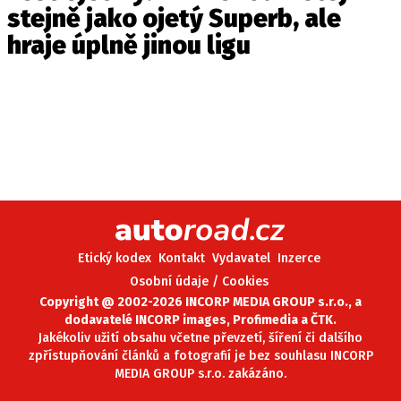
stejně jako ojetý Superb, ale
hraje úplně jinou ligu
Etický kodex
Kontakt
Vydavatel
Inzerce
Osobní údaje / Cookies
Copyright @ 2002-2026 INCORP MEDIA GROUP s.r.o., a
dodavatelé INCORP images, Profimedia a ČTK.
Jakékoliv užití obsahu včetne převzetí, šíření či dalšího
zpřístupňování článků a fotografií je bez souhlasu INCORP
MEDIA GROUP s.r.o. zakázáno.