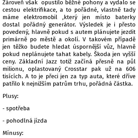
Zároveň však opustilo běžné pohony a vydalo se
cestou elektrifikace, a to pořádné, vlastně tady
máme elektromobil ,který jen místo baterky
dostal pořádný generátor. Výsledek je i přesto
povedený, hlavně pokud s autem plánujete jezdit
primárně po městě a okolí. V takovém případě
jen těžko budete hledat úspornější vůz, hlavně
pokud neplánujete tahat kabely. Škoda jen vyšší
ceny. Základní Jazz totiž začíná přesně na půl
milionu, oplastovaný Crosstar pak už na 606
tisících. A to je přeci jen za typ auta, které dříve
patřilo k nejnižším patrům trhu, pořádná částka.
Plusy:
- spotřeba
- pohodlná jízda
Mínusy: