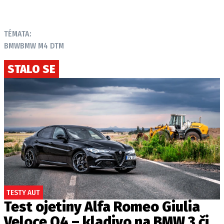
TÉMATA:
BMW
BMW M4 DTM
STALO SE
TESTY AUT
Test ojetiny Alfa Romeo Giulia
Veloce Q4 – kladivo na BMW 3 či