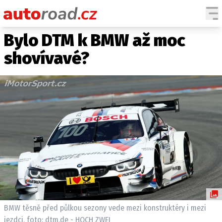
Bylo DTM k BMW až moc
AUTA
shovívavé?
TESTY AUT
NOVINKY
EKO
SPY
HISTORIE
ZAJÍMAVOSTI
TECHNIKA
EKONOMIKA
ČESKÝ TRH
TUNING
BMW těsně před půlkou sezony vede mezi konstruktéry i mezi
PROFI
jezdci, foto: dtm.de - HOCH ZWEI