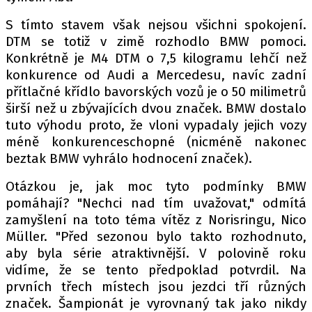
PIT LANE
ČEŠI V AKCI
S tímto stavem však nejsou všichni spokojení.
DTM se totiž v zimě rozhodlo BMW pomoci.
FIA CEZ & POHÁRY
Konkrétně je M4 DTM o 7,5 kilogramu lehčí než
MEZINÁRODNÍ SCÉNA
konkurence od Audi a Mercedesu, navíc zadní
přítlačné křídlo bavorských vozů je o 50 milimetrů
SLEDUJTE NÁS NA
|
širší než u zbývajících dvou značek. BMW dostalo
tuto výhodu proto, že vloni vypadaly jejich vozy
méně konkurenceschopné (nicméně nakonec
Máte příběh, fotku nebo video?
beztak BMW vyhrálo hodnocení značek).
Pošlete e-mail na autoroad.cz
Otázkou je, jak moc tyto podmínky BMW
pomáhají? "Nechci nad tím uvažovat," odmítá
zamyšlení na toto téma vítěz z Norisringu, Nico
ETICKÝ KODEX
Müller. "Před sezonou bylo takto rozhodnuto,
KONTAKT
aby byla série atraktivnější. V polovině roku
VYDAVATEL
vidíme, že se tento předpoklad potvrdil. Na
INZERCE
prvních třech místech jsou jezdci tří různých
značek. Šampionát je vyrovnaný tak jako nikdy
OSOBNÍ ÚDAJE / COOKIES