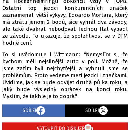
na Hockenheimringu dokončil vždy v TOP8.
Ostatní top jezdci konkurenčních značek
zaznamenali větší výkyvy. Edoardo Mortara, který
má ztrátu jenom 2 bodů, sice vyhrál dva závody,
ale také dvakrát nebodoval. Jednou Ital vypadl
ze závodu. To ukazuje, že spolehlivost se v DTM
hodně cení.
To si uvědomuje i Wittmann: "Nemyslím si, že
bychom měli nejsilnější auto v poli. Možná, že
jsme zatím byli nejchytřejší a vyhnuli jsme se
problémům. Proto vedeme mezi jezdci i značkami.
Uvidíme, jak se bude odvíjet druhá půlka roku, a
jaký bude výsledný obrázek na konci roku.
Myslím, že takhle je to dobré."
SDÍLEJ
SDÍLEJ
VSTOUPIT DO DISKUZE