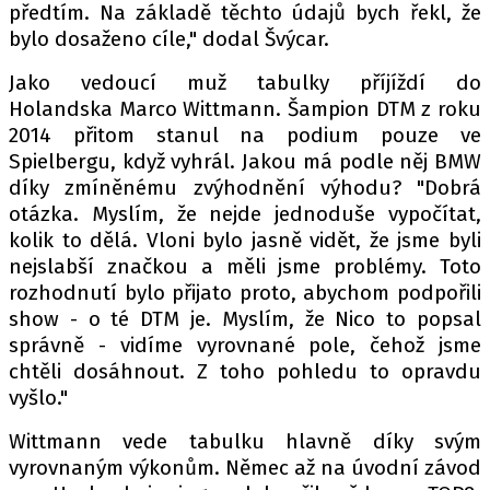
předtím. Na základě těchto údajů bych řekl, že
bylo dosaženo cíle," dodal Švýcar.
Jako vedoucí muž tabulky příjíždí do
Provozovatelem serveru autoroad.cz je
Holandska Marco Wittmann. Šampion DTM z roku
INCORP MEDIA GROUP s.r.o., IČ: 118 23 054
2014 přitom stanul na podium pouze ve
Spielbergu, když vyhrál. Jakou má podle něj BMW
díky zmíněnému zvýhodnění výhodu? "Dobrá
otázka. Myslím, že nejde jednoduše vypočítat,
kolik to dělá. Vloni bylo jasně vidět, že jsme byli
nejslabší značkou a měli jsme problémy. Toto
rozhodnutí bylo přijato proto, abychom podpořili
show - o té DTM je. Myslím, že Nico to popsal
správně - vidíme vyrovnané pole, čehož jsme
chtěli dosáhnout. Z toho pohledu to opravdu
vyšlo."
Wittmann vede tabulku hlavně díky svým
vyrovnaným výkonům. Němec až na úvodní závod