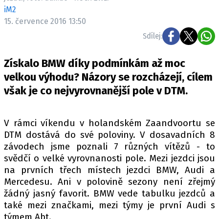
ELEKTRO
iM2
15. července 2016 13:50
NOVINKY ZE SVĚTA EV
Sdílej:
TESTY ELEKTROMOBILŮ
TRH S ELEKTROMOBILY
Získalo BMW díky podmínkám až moc
velkou výhodu? Názory se rozcházejí, cílem
RALLY
však je co nejvyrovnanější pole v DTM.
OSTATNÍ
TISKOVKY
V rámci víkendu v holandském Zaandvoortu se
ROZHOVORY
DTM dostává do své poloviny. V dosavadních 8
závodech jsme poznali 7 různých vítězů - to
DAKAR
svědčí o velké vyrovnanosti pole. Mezi jezdci jsou
Z DOMOVA
na prvních třech místech jezdci BMW, Audi a
ZE SVĚTA
Mercedesu. Ani v polovině sezony není zřejmý
žádný jasný favorit. BMW vede tabulku jezdců a
MOTORSPORT
také mezi značkami, mezi týmy je první Audi s
týmem Abt.