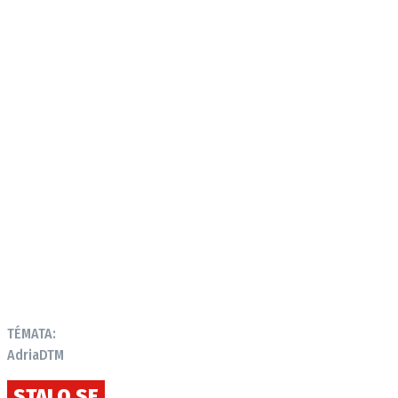
Provozovatelem serveru autoroad.cz je
INCORP MEDIA GROUP s.r.o., IČ: 118 23 054
TÉMATA:
Adria
DTM
STALO SE