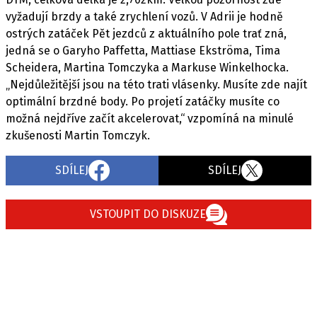
PIT LANE
vyžadují brzdy a také zrychlení vozů. V Adrii je hodně
ČEŠI V AKCI
ostrých zatáček Pět jezdců z aktuálního pole trať zná,
FIA CEZ & POHÁRY
jedná se o Garyho Paffetta, Mattiase Ekströma, Tima
MEZINÁRODNÍ SCÉNA
Scheidera, Martina Tomczyka a Markuse Winkelhocka.
„Nejdůležitější jsou na této trati vlásenky. Musíte zde najít
optimální brzdné body. Po projetí zatáčky musíte co
SLEDUJTE NÁS NA
|
možná nejdříve začít akcelerovat,“ vzpomíná na minulé
zkušenosti Martin Tomczyk.
Máte příběh, fotku nebo video?
SDÍLEJ
SDÍLEJ
Pošlete e-mail na autoroad.cz
VSTOUPIT DO DISKUZE
ETICKÝ KODEX
KONTAKT
VYDAVATEL
INZERCE
OSOBNÍ ÚDAJE / COOKIES