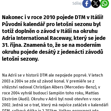
ELEKTRO
Sdílej:
NOVINKY ZE SVĚTA EV
Nakonec i v roce 2010 pojede DTM v Itálii!
TESTY ELEKTROMOBILŮ
Původní kalendář pro letošní sezonu byl
totiž doplněn o závod v Itálii na okruhu
TRH S ELEKTROMOBILY
Adria International Raceway, který se jede
RALLY
31. října. Znamená to, že se na moderním
okruhu pojede desátý z jedenácti závodů
OSTATNÍ
letošní sezony.
TISKOVKY
ROZHOVORY
DAKAR
Na Adrii se v historii DTM ale nepojede poprvé. V letech
2003 a 2004 se zde už závod konal. V premiéře se z
Z DOMOVA
vítězství radoval Christijan Albers (Mercedes-Benz), v
ZE SVĚTA
roce 2004 vyhrál budoucí šampión toho roku, Mattias
Ekström (Audi). Okruhu v Adrii byl nově otevřen v roce
MOTORSPORT
2002. Jedná se o trať, který má nejvíce zatáček v kalendáři
DTM, celková délka je 2,702km. Velkou pozornost zde