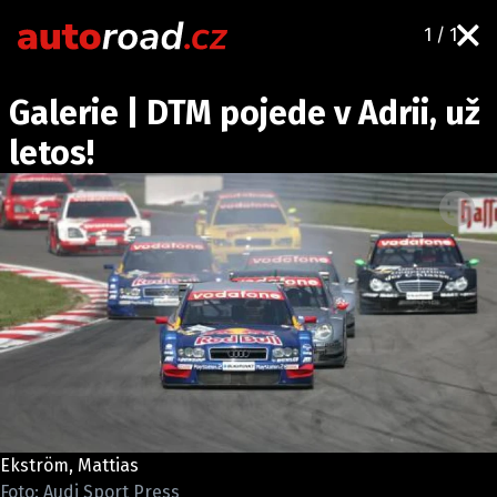
1 / 1
AUTA
Galerie | DTM pojede v Adrii, už
TESTY AUT
letos!
NOVINKY
EKO
SPY
HISTORIE
ZAJÍMAVOSTI
TECHNIKA
EKONOMIKA
ČESKÝ TRH
TUNING
Ekström, Mattias
PROFI
Foto: Audi Sport Press