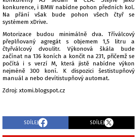
PIT LANE
konkurence, i BMW nabídne pohon předních kol.
ČEŠI V AKCI
Na přání však bude pohon všech čtyř se
FIA CEZ & POHÁRY
systémem xDrive.
MEZINÁRODNÍ SCÉNA
Motorizace budou minimálně dva. Tříválcový
přeplňovaný agregát s objemem 1,5 litru a
SLEDUJTE NÁS NA
|
čtyřválcový dvoulitr. Výkonová škála bude
začínat na 136 koních a končit na 231, přičemž se
počítá i s verzí M, která jistě nabídne výkon
Máte příběh, fotku nebo video?
nejméně 300 koní. K dispozici šestistupňový
Pošlete e-mail na autoroad.cz
manuál a nebo devítistupňový automat.
Zdroj: xtomi.blogspot.cz
ETICKÝ KODEX
KONTAKT
VYDAVATEL
SDÍLEJ
SDÍLEJ
INZERCE
OSOBNÍ ÚDAJE / COOKIES