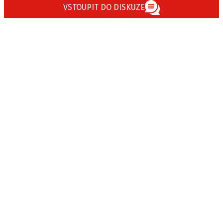
VSTOUPIT DO DISKUZE
Provozovatelem serveru autoroad.cz je
INCORP MEDIA GROUP s.r.o., IČ: 118 23 054