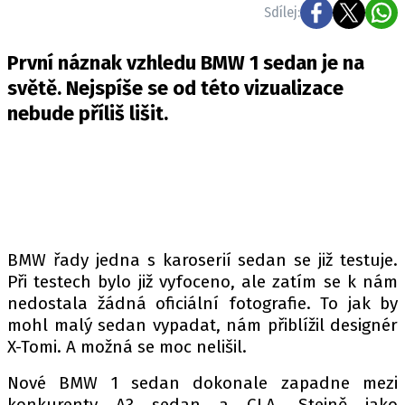
ELEKTRO
Sdílej:
NOVINKY ZE SVĚTA EV
První náznak vzhledu BMW 1 sedan je na
TESTY ELEKTROMOBILŮ
světě. Nejspíše se od této vizualizace
nebude příliš lišit.
TRH S ELEKTROMOBILY
RALLY
OSTATNÍ
TISKOVKY
ROZHOVORY
BMW řady jedna s karoserií sedan se již testuje.
DAKAR
Při testech bylo již vyfoceno, ale zatím se k nám
Z DOMOVA
nedostala žádná oficiální fotografie. To jak by
mohl malý sedan vypadat, nám přiblížil designér
ZE SVĚTA
X-Tomi. A možná se moc nelišil.
MOTORSPORT
Nové BMW 1 sedan dokonale zapadne mezi
konkurenty A3 sedan a CLA. Stejně jako