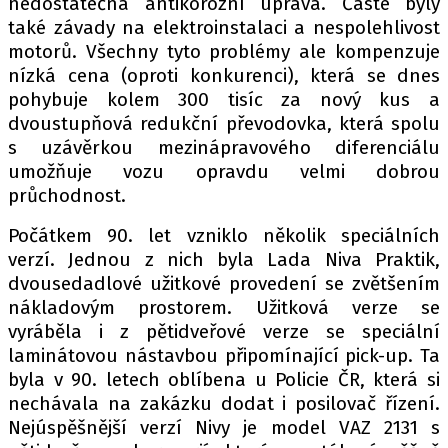
nedostatečná antikorozní úprava. Časté byly
také závady na elektroinstalaci a nespolehlivost
motorů. Všechny tyto problémy ale kompenzuje
nízká cena (oproti konkurenci), která se dnes
Provozovatelem serveru autoroad.cz je
pohybuje kolem 300 tisíc za nový kus a
INCORP MEDIA GROUP s.r.o., IČ: 118 23 054
dvoustupňová redukční převodovka, která spolu
s uzávěrkou mezinápravového diferenciálu
umožňuje vozu opravdu velmi dobrou
průchodnost.
Počátkem 90. let vzniklo několik speciálních
verzí. Jednou z nich byla Lada Niva Praktik,
dvousedadlové užitkové provedení se zvětšením
nákladovým prostorem. Užitková verze se
vyráběla i z pětidveřové verze se speciální
laminátovou nástavbou připomínající pick-up. Ta
byla v 90. letech oblíbena u Policie ČR, která si
nechávala na zakázku dodat i posilovač řízení.
Nejúspěšnější verzí Nivy je model VAZ 2131 s