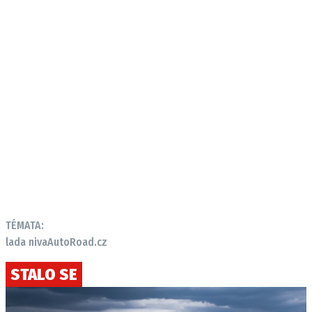
TÉMATA:
lada niva
AutoRoad.cz
STALO SE