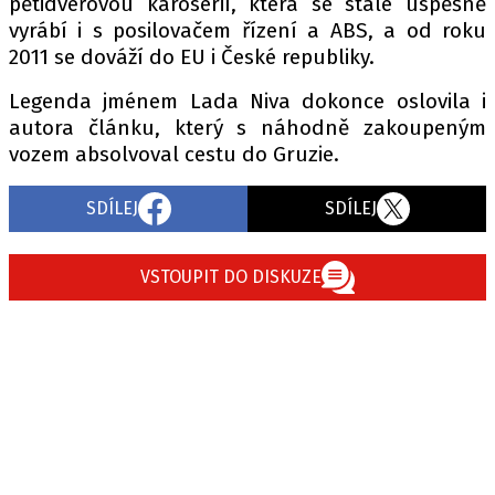
pětidveřovou karoserií, která se stále úspěšně
vyrábí i s posilovačem řízení a ABS, a od roku
2011 se dováží do EU i České republiky.
Legenda jménem Lada Niva dokonce oslovila i
autora článku, který s náhodně zakoupeným
vozem absolvoval cestu do Gruzie.
SDÍLEJ
SDÍLEJ
VSTOUPIT DO DISKUZE