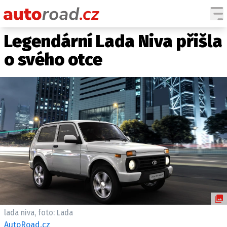
Legendární Lada Niva přišla
AUTA
o svého otce
TESTY AUT
NOVINKY
EKO
SPY
HISTORIE
ZAJÍMAVOSTI
TECHNIKA
EKONOMIKA
ČESKÝ TRH
TUNING
lada niva, foto: Lada
PROFI
AutoRoad.cz