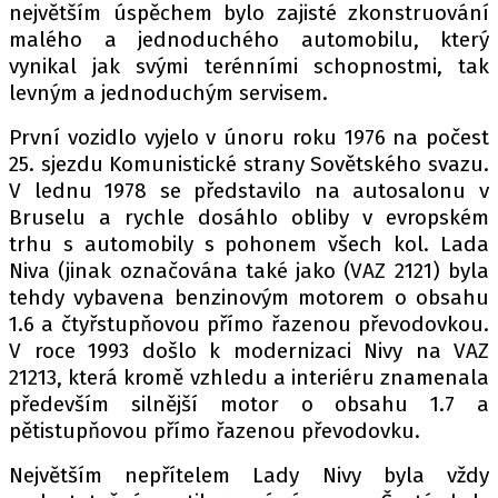
PIT LANE
největším úspěchem bylo zajisté zkonstruování
ČEŠI V AKCI
malého a jednoduchého automobilu, který
vynikal jak svými terénními schopnostmi, tak
FIA CEZ & POHÁRY
levným a jednoduchým servisem.
MEZINÁRODNÍ SCÉNA
První vozidlo vyjelo v únoru roku 1976 na počest
25. sjezdu Komunistické strany Sovětského svazu.
SLEDUJTE NÁS NA
|
V lednu 1978 se představilo na autosalonu v
Bruselu a rychle dosáhlo obliby v evropském
Máte příběh, fotku nebo video?
trhu s automobily s pohonem všech kol. Lada
Niva (jinak označována také jako (VAZ 2121) byla
Pošlete e-mail na autoroad.cz
tehdy vybavena benzinovým motorem o obsahu
1.6 a čtyřstupňovou přímo řazenou převodovkou.
V roce 1993 došlo k modernizaci Nivy na VAZ
ETICKÝ KODEX
21213, která kromě vzhledu a interiéru znamenala
KONTAKT
především silnější motor o obsahu 1.7 a
VYDAVATEL
pětistupňovou přímo řazenou převodovku.
INZERCE
Největším nepřítelem Lady Nivy byla vždy
OSOBNÍ ÚDAJE / COOKIES