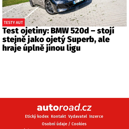
TESTY AUT
Test ojetiny: BMW 520d – stojí
stejně jako ojetý Superb, ale
hraje úplně jinou ligu
Etický kodex
Kontakt
Vydavatel
Inzerce
Osobní údaje / Cookies