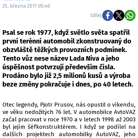
ELEKTRO
25. března 2017 05:40
Sdílej:
NOVINKY ZE SVĚTA EV
TESTY ELEKTROMOBILŮ
Psal se rok 1977, když světlo světa spatřil
TRH S ELEKTROMOBILY
první terénní automobil zkonstruovaný do
obzvláště těžkých provozních podmínek.
RALLY
Tento vůz nese název Lada Niva a jeho
OSTATNÍ
úspěšnost potvrzují především čísla.
TISKOVKY
Prodáno bylo již 2,5 milionů kusů a výroba
beze změny pokračuje i dnes, po 40 letech.
ROZHOVORY
DAKAR
Z DOMOVA
Otec legendy, Pjotr Prusov, nás opustil o víkendu,
ZE SVĚTA
ve věku nedožitých 76 let. V automobilce AvtoVAZ
začal pracovat v roce 1970 a v letech 1998 až 2003
MOTORSPORT
byl jejím šéfkonstruktérem. I když se podílel na
dalších projektech automobilky AutoVAZ, jeho