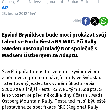
Ostberg, Mads - Andersson, Jonas, foto: Stobart Motorsport
ELEKTRO
iM2
25. ledna 2012 16:41
NOVINKY ZE SVĚTA EV
Sdílej:
TESTY ELEKTROMOBILŮ
TRH S ELEKTROMOBILY
Eyvind Brynildsen bude moci prokázat svůj
RALLY
talent ve Fordu Fiesta RS WRC. Při Rally
Sweden nastoupí mladý Nor společně s
OSTATNÍ
Madsem Östbergem za Adaptu.
TISKOVKY
ROZHOVORY
Švédští pořadatelé dali zelenou Eyvindovi pro
DAKAR
změnu vozu pro nadcházející rally ve Švédsku.
Z DOMOVA
Talentovaný jezdec tak vymění Škodu Fabia
ZE SVĚTA
S2000 za silnější Fiestu RS WRC týmu Adapta. S
jeho vozem se před několika dny účastnil Mads
MOTORSPORT
Ostberg Mountain Rally. Fiesta teď musí být ještě
přestavěna ze specifikace RRC (Regional Rally