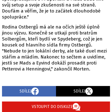
svůj setup a svoje zkušenosti na své straně.
Doufám a věřím, že je to začátek dlouhodobé
spolupráce."
Provozovatelem serveru autoroad.cz je
INCORP MEDIA GROUP s.r.o., IČ: 118 23 054
Rodina Ostbergů má ale na očích ještě úplně
jinou výzvu. Konečně se utkají proti bratrům
Solbergům, kteří bydlí ve Spydeberg, což je jen
kousek od hlavního sídla firmy Ostbergů.
"Nebude to jen lokální derby, ale také duel mezi
stářím a mládím. Nakonec to sečtem a uvidíme,
jestli se Mads a Eyvind dokáží prosadit proti
Petterovi a Henningovi," zakončil Morten.
SDÍLEJ
SDÍLEJ
VSTOUPIT DO DISKUZE