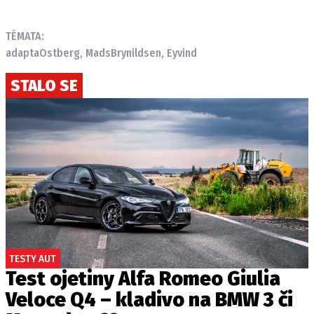
TÉMATA:
adapta
Ostberg, Mads
Brynildsen, Eyvind
STALO SE
TESTY AUT
Test ojetiny Alfa Romeo Giulia
Veloce Q4 – kladivo na BMW 3 či