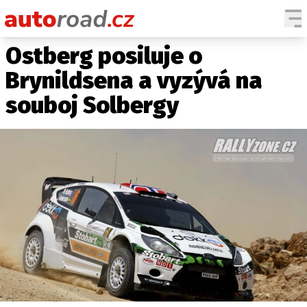
Ostberg posiluje o
AUTA
Brynildsena a vyzývá na
TESTY AUT
souboj Solbergy
NOVINKY
EKO
SPY
HISTORIE
ZAJÍMAVOSTI
TECHNIKA
EKONOMIKA
ČESKÝ TRH
TUNING
PROFI