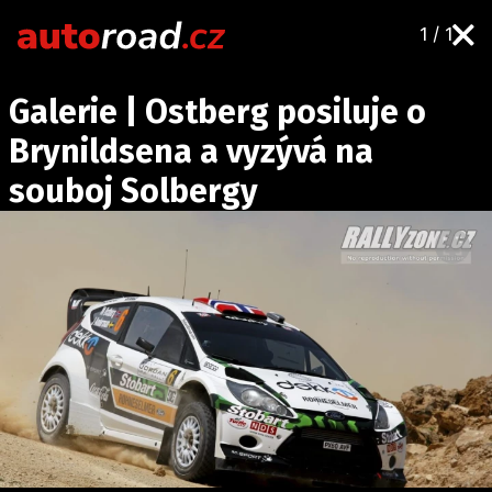
1 / 1
AUTA
Galerie | Ostberg posiluje o
TESTY AUT
Brynildsena a vyzývá na
NOVINKY
souboj Solbergy
EKO
SPY
HISTORIE
ZAJÍMAVOSTI
TECHNIKA
EKONOMIKA
ČESKÝ TRH
TUNING
PROFI