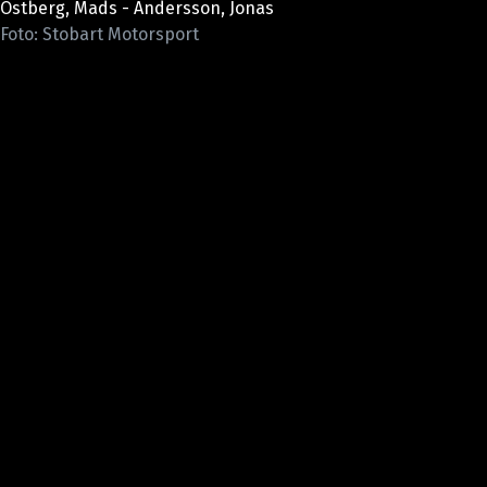
Ostberg, Mads - Andersson, Jonas
ELEKTRO
Foto: Stobart Motorsport
NOVINKY ZE SVĚTA EV
TESTY ELEKTROMOBILŮ
TRH S ELEKTROMOBILY
RALLY
OSTATNÍ
TISKOVKY
ROZHOVORY
DAKAR
Z DOMOVA
ZE SVĚTA
MOTORSPORT