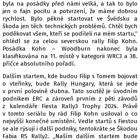
byla na posádky před námi velká, a tak to bylo
jen o fajn pocitu a potvrzení, že máme dobrou
rychlost. Bylo pěkné startovat ve Švédsku a
škoda jen těch technických problémů. Chtěl bych
poděkovat všem, kteří se podíleli na mém startu,“
ohlédl se za celou severskou rally Filip Kohn.
Posádka Kohn – Woodburn nakonec byla
klasifikována na 11. místě v kategorii WRC3 a 38.
příčce absolutního pořadí.
Dalším startem, kde budou Filip s Tomem bojovat
o vteřinky, bude Rally Hungary, která se jede
v první polovině dubna. Tato soutěž je úvodním
podnikem ERC a zároveň prvním z pěti závodů
z kalendáře Fiesta Rally3 Trophy 2024. Právě
v tomto seriálu by rád Filip Kohn usiloval o co
nejvyšší konečné umístění. Vedle startů s Fiestou
se ale rýsují i další podniky, tentokráte se Škodou
Fabia RS Rally2. „Naším dalším startem bude