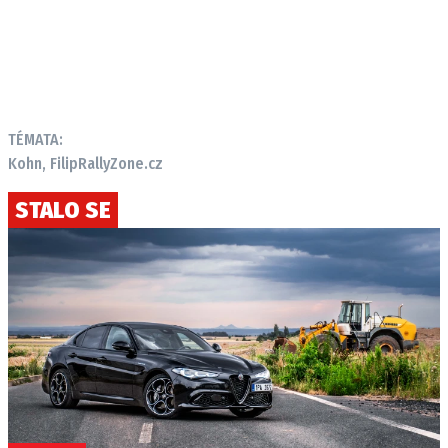
TÉMATA:
Kohn, Filip
RallyZone.cz
STALO SE