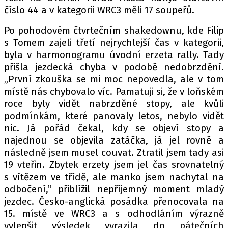
číslo 44 a v kategorii WRC3 měli 17 soupeřů.
Po pohodovém čtvrtečním shakedownu, kde Filip
Provozovatelem serveru autoroad.cz je
s Tomem zajeli třetí nejrychlejší čas v kategorii,
INCORP MEDIA GROUP s.r.o., IČ: 118 23 054
byla v harmonogramu úvodní erzeta rally. Tady
přišla jezdecká chyba v podobě nedobrzdění.
„První zkouška se mi moc nepovedla, ale v tom
místě nás chybovalo víc. Pamatuji si, že v loňském
roce byly vidět nabrzděné stopy, ale kvůli
podmínkám, které panovaly letos, nebylo vidět
nic. Já pořád čekal, kdy se objeví stopy a
najednou se objevila zatáčka, já jel rovně a
následně jsem musel couvat. Ztratil jsem tady asi
19 vteřin. Zbytek erzety jsem jel čas srovnatelný
s vítězem ve třídě, ale manko jsem nachytal na
odbočení,“ přiblížil nepříjemný moment mladý
jezdec. Česko-anglická posádka přenocovala na
15. místě ve WRC3 a s odhodláním výrazně
vylepšit výsledek vyrazila do pátečních