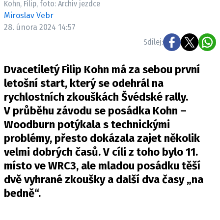
Kohn, Filip, foto: Archiv jezdce
ELEKTRO
Miroslav Vebr
28. února 2024 14:57
NOVINKY ZE SVĚTA EV
Sdílej:
TESTY ELEKTROMOBILŮ
TRH S ELEKTROMOBILY
Dvacetiletý Filip Kohn má za sebou první
RALLY
letošní start, který se odehrál na
rychlostních zkouškách Švédské rally.
OSTATNÍ
V průběhu závodu se posádka Kohn –
TISKOVKY
Woodburn potýkala s technickými
ROZHOVORY
problémy, přesto dokázala zajet několik
DAKAR
velmi dobrých časů. V cíli z toho bylo 11.
Z DOMOVA
místo ve WRC3, ale mladou posádku těší
ZE SVĚTA
dvě vyhrané zkoušky a další dva časy „na
bedně“.
MOTORSPORT