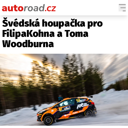
Švédská houpačka pro
AUTA
FilipaKohna a Toma
TESTY AUT
Woodburna
NOVINKY
EKO
SPY
HISTORIE
ZAJÍMAVOSTI
TECHNIKA
EKONOMIKA
ČESKÝ TRH
TUNING
PROFI