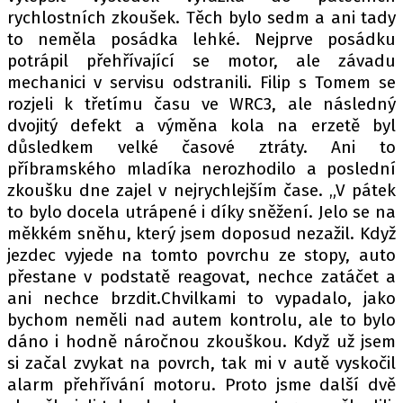
rychlostních zkoušek. Těch bylo sedm a ani tady
to neměla posádka lehké. Nejprve posádku
potrápil přehřívající se motor, ale závadu
mechanici v servisu odstranili. Filip s Tomem se
rozjeli k třetímu času ve WRC3, ale následný
dvojitý defekt a výměna kola na erzetě byl
důsledkem velké časové ztráty. Ani to
příbramského mladíka nerozhodilo a poslední
zkoušku dne zajel v nejrychlejším čase. „V pátek
to bylo docela utrápené i díky sněžení. Jelo se na
měkkém sněhu, který jsem doposud nezažil. Když
jezdec vyjede na tomto povrchu ze stopy, auto
přestane v podstatě reagovat, nechce zatáčet a
ani nechce brzdit.Chvilkami to vypadalo, jako
bychom neměli nad autem kontrolu, ale to bylo
dáno i hodně náročnou zkouškou. Když už jsem
si začal zvykat na povrch, tak mi v autě vyskočil
alarm přehřívání motoru. Proto jsme další dvě