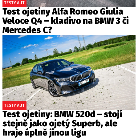
TESTY AUT
Test ojetiny Alfa Romeo Giulia
Veloce Q4 – kladivo na BMW 3 či
Mercedes C?
TESTY AUT
Test ojetiny: BMW 520d – stojí
stejně jako ojetý Superb, ale
hraje úplně jinou ligu