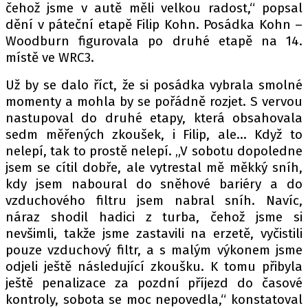
čehož jsme v autě měli velkou radost,“ popsal
dění v páteční etapě Filip Kohn. Posádka Kohn –
Woodburn figurovala po druhé etapě na 14.
místě ve WRC3.
Už by se dalo říct, že si posádka vybrala smolné
momenty a mohla by se pořádně rozjet. S vervou
nastupoval do druhé etapy, která obsahovala
sedm měřených zkoušek, i Filip, ale… Když to
nelepí, tak to prostě nelepí. „V sobotu dopoledne
jsem se cítil dobře, ale vytrestal mě měkký sníh,
kdy jsem naboural do sněhové bariéry a do
vzduchového filtru jsem nabral sníh. Navíc,
náraz shodil hadici z turba, čehož jsme si
nevšimli, takže jsme zastavili na erzetě, vyčistili
pouze vzduchový filtr, a s malým výkonem jsme
odjeli ještě následující zkoušku. K tomu přibyla
ještě penalizace za pozdní příjezd do časové
kontroly, sobota se moc nepovedla,“ konstatoval