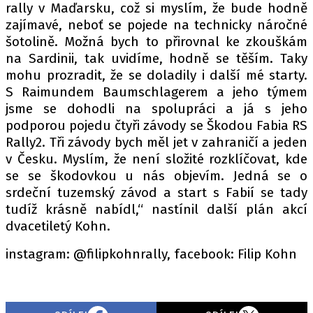
rally v Maďarsku, což si myslím, že bude hodně
zajímavé, neboť se pojede na technicky náročné
šotolině. Možná bych to přirovnal ke zkouškám
na Sardinii, tak uvidíme, hodně se těším. Taky
mohu prozradit, že se doladily i další mé starty.
S Raimundem Baumschlagerem a jeho týmem
jsme se dohodli na spolupráci a já s jeho
podporou pojedu čtyři závody se Škodou Fabia RS
Rally2. Tři závody bych měl jet v zahraničí a jeden
v Česku. Myslím, že není složité rozklíčovat, kde
se se škodovkou u nás objevím. Jedná se o
srdeční tuzemský závod a start s Fabií se tady
tudíž krásně nabídl,“ nastínil další plán akcí
dvacetiletý Kohn.
instagram: @filipkohnrally, facebook: Filip Kohn