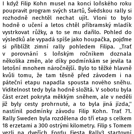
PIT LANE
I když Filip Kohn musel na konci loňského roku
ČEŠI V AKCI
poupravit program svých startů, Švédskou rally si
rozhodně nechtěl nechat ujít. Vloni to bylo
FIA CEZ & POHÁRY
hodně o učení a letos chtěl příbramský mladík
MEZINÁRODNÍ SCÉNA
vystrkovat růžky, a to se mu dařilo. Pohled do
výsledků ale vypadá spíše jako houpačka, pojďme
SLEDUJTE NÁS NA
|
si přiblížit zimní rally pohledem Filipa. „Trať
v porovnání s loňským ročníkem doznala
několika změn, ale díky podmínkám se jevila ta
Máte příběh, fotku nebo video?
letošní mnohem náročnější. Bylo to těžké hlavně
Pošlete e-mail na autoroad.cz
kvůli tomu, že tam těsně před závodem i na
páteční etapu napadla spousta nového sněhu.
Viditelnost tedy byla hodně složitá. V sobotu byla
ETICKÝ KODEX
část erzet pokryta měkkým sněhem, ale v neděli
KONTAKT
již byly cesty prohrnuté, a to byla jiná jízda,“
nastínil podmínky závodu Filip Kohn. Trať 71.
VYDAVATEL
Rally Sweden byla rozdělena do tří etap s celkem
INZERCE
18 erzetami a 300 ostrými kilometry. Filip s Tomem
OSOBNÍ ÚDAJE / COOKIES
vezli na dveřích Fordu Fiesta Rally3 startovní