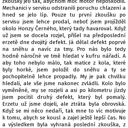
zkoušky jeli tak, abychom moc motor nepoškodili.
Mechanici v servisu odstranili poruchu chlazení a
hned se jelo líp. Pouze tu první zkoušku po
servisu jsem lehce prodal, neboť jsem projížděl
okolo Honzy Černého, který tady havaroval. Když
už jsem se docela rozjel, přišel na předposlední
erzetě dne dvojitý defekt. Já dělal defekt poprvé
na sněhu a navíc za tmy. Pro nás bylo tedy
hodně náročné ve tmě hledat v kufru nářadí. A
aby toho nebylo málo, tak matice z kola, které
byly horké, jsem položil do sněhu a ty se
pochopitelně lehce propadly. My je pak chvilku
hledali, ale vše jsme nakonec zvládli. Kolo bylo
vyměněné, my se rozjeli a asi po kilometru jízdy
jsem pocítil druhý defekt, který byl pomalý.
Erzetu už jsme dojeli, ale ztráta byla obrovská.
Když se mi něco nedaří, tak mne to víc motivuje
k tomu, abych se kousl a zajel ještě lepší čas. No
a výsledkem byla vyhraná poslední zkouška, z