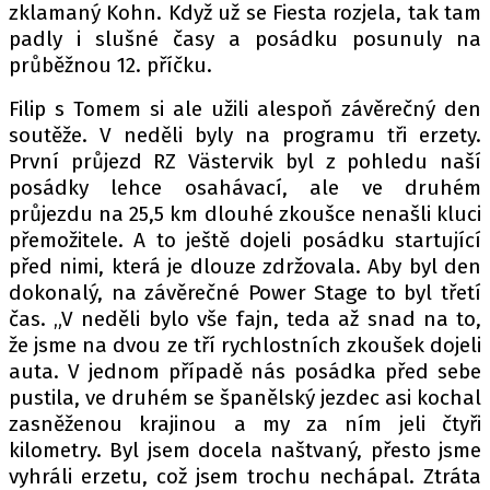
zklamaný Kohn. Když už se Fiesta rozjela, tak tam
padly i slušné časy a posádku posunuly na
průběžnou 12. příčku.
Filip s Tomem si ale užili alespoň závěrečný den
soutěže. V neděli byly na programu tři erzety.
První průjezd RZ Västervik byl z pohledu naší
posádky lehce osahávací, ale ve druhém
průjezdu na 25,5 km dlouhé zkoušce nenašli kluci
přemožitele. A to ještě dojeli posádku startující
před nimi, která je dlouze zdržovala. Aby byl den
dokonalý, na závěrečné Power Stage to byl třetí
čas. „V neděli bylo vše fajn, teda až snad na to,
že jsme na dvou ze tří rychlostních zkoušek dojeli
auta. V jednom případě nás posádka před sebe
pustila, ve druhém se španělský jezdec asi kochal
zasněženou krajinou a my za ním jeli čtyři
kilometry. Byl jsem docela naštvaný, přesto jsme
vyhráli erzetu, což jsem trochu nechápal. Ztráta