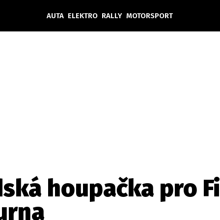
AUTA
ELEKTRO
RALLY
MOTORSPORT
Auta
Elektro
Rally
Motorsport
Testy aut
Novinky ze světa EV
Ostatní
Pit Lane
Novinky
Testy elektromobilů
Tiskovky
Češi v akci
Eko
Trh s elektromobily
Rozhovory
FIA CEZ & Poháry
Spy
Dakar
Mezinárodní scéna
Historie
Z domova
Zajímavosti
Ze světa
Technika
Ekonomika
dská houpačka pro F
Český trh
urna
Tuning
Profi