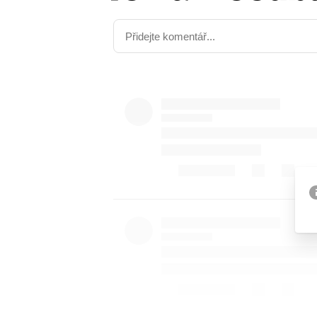
Etický kodex
Kontakt
V
Provozovatelem serveru 