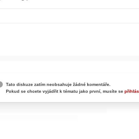
ydavatel
Inzerce
Osobní údaje / Cookies
autoroad.cz je INCORP MEDIA GROUP s.r.o., IČ: 118 23 054