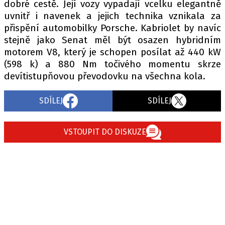
dobré cestě. Její vozy vypadají vcelku elegantně
uvnitř i navenek a jejich technika vznikala za
přispění automobilky Porsche. Kabriolet by navíc
stejně jako Senat měl být osazen hybridním
motorem V8, který je schopen posílat až 440 kW
(598 k) a 880 Nm točivého momentu skrze
devítistupňovou převodovku na všechna kola.
SDÍLEJ
SDÍLEJ
VSTOUPIT DO DISKUZE