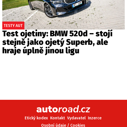
TESTY AUT
Test ojetiny: BMW 520d – stojí
stejně jako ojetý Superb, ale
hraje úplně jinou ligu
Etický kodex
Kontakt
Vydavatel
Inzerce
Osobní údaje / Cookies