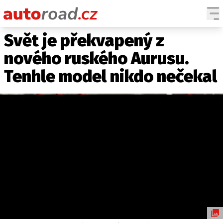
Svět je překvapený z
AUTA
nového ruského Aurusu.
TESTY AUT
Tenhle model nikdo nečekal
NOVINKY
EKO
SPY
HISTORIE
ZAJÍMAVOSTI
TECHNIKA
EKONOMIKA
ČESKÝ TRH
TUNING
PROFI