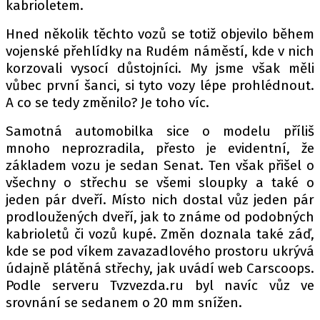
kabrioletem.
Hned několik těchto vozů se totiž objevilo během
vojenské přehlídky na Rudém náměstí, kde v nich
Provozovatelem serveru autoroad.cz je
korzovali vysocí důstojníci. My jsme však měli
INCORP MEDIA GROUP s.r.o., IČ: 118 23 054
vůbec první šanci, si tyto vozy lépe prohlédnout.
A co se tedy změnilo? Je toho víc.
Samotná automobilka sice o modelu příliš
mnoho neprozradila, přesto je evidentní, že
základem vozu je sedan Senat. Ten však přišel o
všechny o střechu se všemi sloupky a také o
jeden pár dveří. Místo nich dostal vůz jeden pár
prodloužených dveří, jak to známe od podobných
kabrioletů či vozů kupé. Změn doznala také záď,
kde se pod víkem zavazadlového prostoru ukrývá
údajně plátěná střechy, jak uvádí web Carscoops.
Podle serveru Tvzvezda.ru byl navíc vůz ve
srovnání se sedanem o 20 mm snížen.