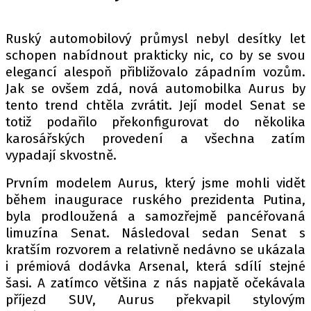
PIT LANE
ČEŠI V AKCI
Ruský automobilový průmysl nebyl desítky let
FIA CEZ & POHÁRY
schopen nabídnout prakticky nic, co by se svou
MEZINÁRODNÍ SCÉNA
elegancí alespoň přibližovalo západním vozům.
Jak se ovšem zdá, nová automobilka Aurus by
tento trend chtěla zvrátit. Její model Senat se
SLEDUJTE NÁS NA
|
totiž podařilo překonfigurovat do několika
karosářských provedení a všechna zatím
Máte příběh, fotku nebo video?
vypadají skvostně.
Pošlete e-mail na autoroad.cz
Prvním modelem Aurus, který jsme mohli vidět
během inaugurace ruského prezidenta Putina,
byla prodloužená a samozřejmě pancéřovaná
ETICKÝ KODEX
limuzína Senat. Následoval sedan Senat s
KONTAKT
kratším rozvorem a relativně nedávno se ukázala
VYDAVATEL
i prémiová dodávka Arsenal, která sdílí stejné
INZERCE
šasi. A zatímco většina z nás napjatě očekávala
příjezd SUV, Aurus překvapil stylovým
OSOBNÍ ÚDAJE / COOKIES