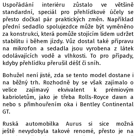
Uspořádání interiéru zůstalo ve většině
standardní, speciál pro přehlídkové účely se
přesto dočkal pár praktických změn. Například
přední sedadlo spolujezdce může být vyměněno
za konstrukci, která pomůže stojícím lidem udržet
stabilitu i během jízdy. Vůz dostal také přípravu
na mikrofon a sedadla jsou vyrobena z látek
odolávajících vodě a vlhkosti. To pro případy,
kdyby přehlídku přerušil déšť či sníh.
Bohužel není jisté, zda se tento model dostane i
na běžný trh. Rozhodně by se však zajímalo o
velice zajímavý ekvivalent k prémiovým
kabrioletům, jako je třeba Rolls-Royce dawn a
nebo s přimhouřením oka i Bentley Continental
GT.
Ruská automobilka Aurus si sice možná
ještě nevydobyla takové renomé, přesto je na