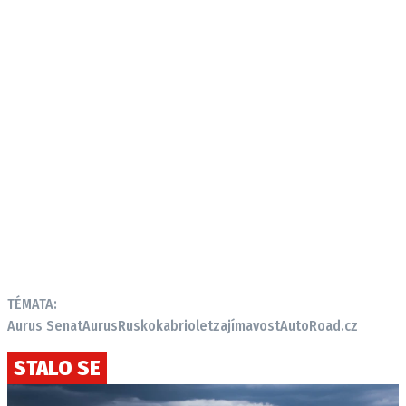
TÉMATA:
Aurus Senat
Aurus
Rusko
kabriolet
zajímavost
AutoRoad.cz
STALO SE