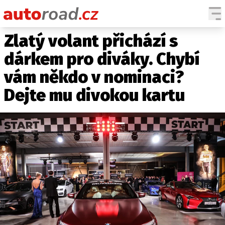
Zlatý volant přichází s
AUTA
dárkem pro diváky. Chybí
TESTY AUT
vám někdo v nominaci?
NOVINKY
Dejte mu divokou kartu
EKO
SPY
HISTORIE
ZAJÍMAVOSTI
TECHNIKA
EKONOMIKA
ČESKÝ TRH
TUNING
PROFI