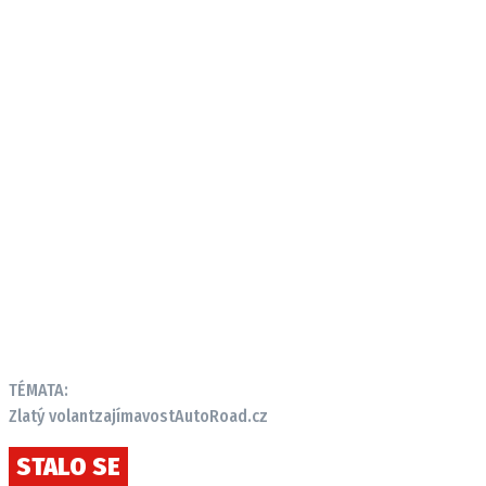
TÉMATA:
Zlatý volant
zajímavost
AutoRoad.cz
STALO SE