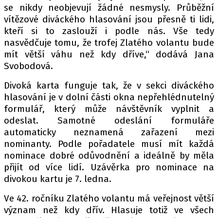
se nikdy neobjevují žádné nesmysly. Průběžní
vítězové diváckého hlasování jsou přesně ti lidi,
kteří si to zaslouží i podle nás. Vše tedy
Provozovatelem serveru autoroad.cz je
nasvědčuje tomu, že trofej Zlatého volantu bude
INCORP MEDIA GROUP s.r.o., IČ: 118 23 054
mít větší váhu než kdy dříve,“ dodává Jana
Svobodová.
Divoká karta funguje tak, že v sekci diváckého
hlasování je v dolní části okna nepřehlédnutelný
formulář, který může návštěvník vyplnit a
odeslat. Samotné odeslání formuláře
automaticky neznamená zařazení mezi
nominanty. Podle pořadatele musí mít každá
nominace dobré odůvodnění a ideálně by měla
přijít od více lidí. Uzávěrka pro nominace na
divokou kartu je 7. ledna.
Ve 42. ročníku Zlatého volantu má veřejnost větší
význam než kdy dřív. Hlasuje totiž ve všech