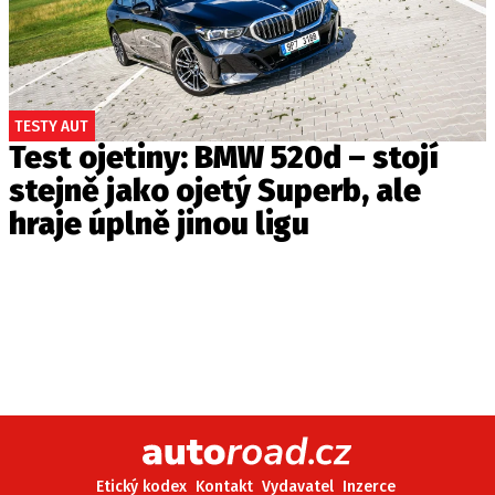
TESTY AUT
Test ojetiny: BMW 520d – stojí
stejně jako ojetý Superb, ale
hraje úplně jinou ligu
Etický kodex
Kontakt
Vydavatel
Inzerce