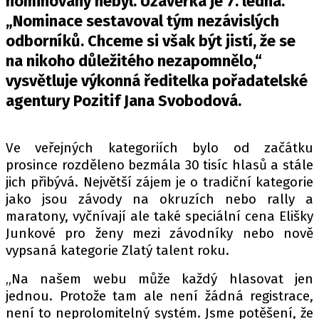
nominovaný nebyl. Uzávěrka je 7. ledna.
PIT LANE
„Nominace sestavoval tým nezávislých
ČEŠI V AKCI
odborníků. Chceme si však být jistí, že se
FIA CEZ & POHÁRY
na nikoho důležitého nezapomnělo,“
MEZINÁRODNÍ SCÉNA
vysvětluje výkonná ředitelka pořadatelské
agentury Pozitif Jana Svobodová.
SLEDUJTE NÁS NA
|
Ve veřejných kategoriích bylo od začátku
Máte příběh, fotku nebo video?
prosince rozděleno bezmála 30 tisíc hlasů a stále
Pošlete e-mail na autoroad.cz
jich přibývá. Největší zájem je o tradiční kategorie
jako jsou závody na okruzích nebo rally a
maratony, vyčnívají ale také speciální cena Elišky
ETICKÝ KODEX
Junkové pro ženy mezi závodníky nebo nově
KONTAKT
vypsaná kategorie Zlatý talent roku.
VYDAVATEL
„Na našem webu může každý hlasovat jen
INZERCE
jednou. Protože tam ale není žádná registrace,
OSOBNÍ ÚDAJE / COOKIES
není to neprolomitelný systém. Jsme potěšení, že