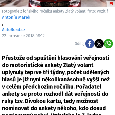
ELEKTRO
Fotografie z loňského ročníku ankety Zlatý volant, foto: Pozitif
NOVINKY ZE SVĚTA EV
Antonín Marek
,
TESTY ELEKTROMOBILŮ
AutoRoad.cz
TRH S ELEKTROMOBILY
22. prosince 2018 08:12
RALLY
Sdílej:
OSTATNÍ
Přestože od spuštění hlasování veřejnosti
TISKOVKY
do motoristické ankety Zlatý volant
ROZHOVORY
uplynuly teprve tři týdny, počet udělených
DAKAR
hlasů je již nyní několikanásobně vyšší než
Z DOMOVA
v celém předchozím ročníku. Pořadatel
ZE SVĚTA
ankety se proto rozhodl dát veřejnosti do
ruky tzv. Divokou kartu, tedy možnost
MOTORSPORT
nominovat do ankety někoho, kdo dosud