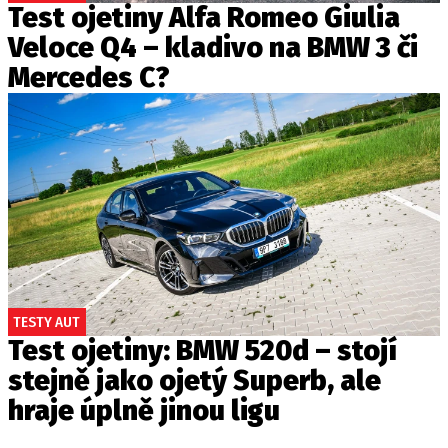
Test ojetiny Alfa Romeo Giulia
Veloce Q4 – kladivo na BMW 3 či
Mercedes C?
TESTY AUT
Test ojetiny: BMW 520d – stojí
stejně jako ojetý Superb, ale
hraje úplně jinou ligu