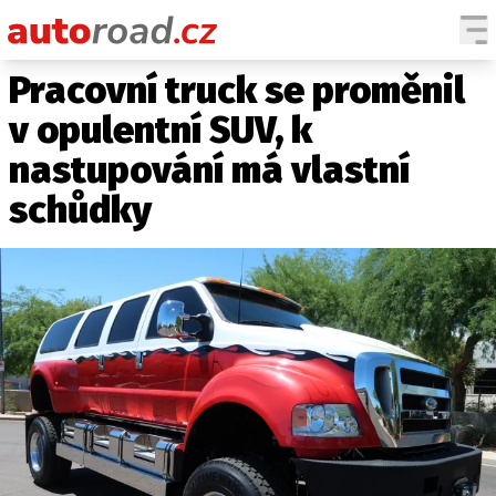
Pracovní truck se proměnil
AUTA
v opulentní SUV, k
TESTY AUT
nastupování má vlastní
NOVINKY
schůdky
EKO
SPY
HISTORIE
ZAJÍMAVOSTI
TECHNIKA
EKONOMIKA
ČESKÝ TRH
TUNING
PROFI