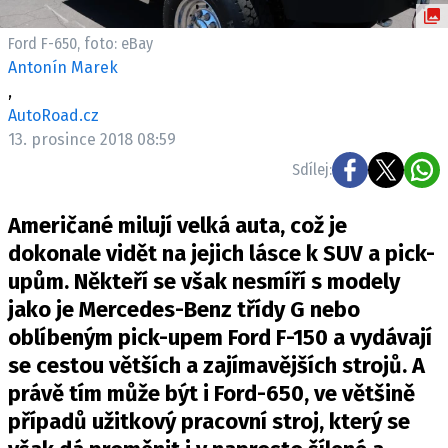
ELEKTRO
Ford F-650, foto: eBay
NOVINKY ZE SVĚTA EV
Antonín Marek
,
TESTY ELEKTROMOBILŮ
AutoRoad.cz
TRH S ELEKTROMOBILY
13. prosince 2018 08:59
RALLY
Sdílej:
OSTATNÍ
Američané milují velká auta, což je
TISKOVKY
dokonale vidět na jejich lásce k SUV a pick-
ROZHOVORY
upům. Někteří se však nesmíří s modely
DAKAR
jako je Mercedes-Benz třídy G nebo
Z DOMOVA
oblíbeným pick-upem Ford F-150 a vydávají
ZE SVĚTA
se cestou větších a zajímavějších strojů. A
právě tím může být i Ford-650, ve většině
MOTORSPORT
případů užitkový pracovní stroj, který se