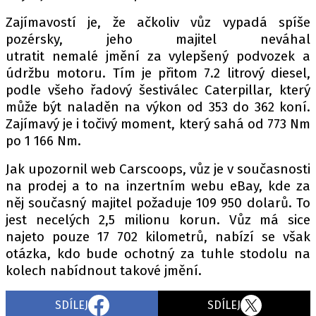
Zajímavostí je, že ačkoliv vůz vypadá spíše
pozérsky, jeho majitel neváhal
utratit nemalé jmění za vylepšený podvozek a
údržbu motoru. Tím je přitom 7.2 litrový diesel,
podle všeho řadový šestiválec Caterpillar, který
může být naladěn na výkon od 353 do 362 koní.
Zajímavý je i točivý moment, který sahá od 773 Nm
po 1 166 Nm.
Jak upozornil web Carscoops, vůz je v současnosti
na prodej a to na inzertním webu eBay, kde za
něj současný majitel požaduje 109 950 dolarů. To
jest necelých 2,5 milionu korun. Vůz má sice
najeto pouze 17 702 kilometrů, nabízí se však
otázka, kdo bude ochotný za tuhle stodolu na
kolech nabídnout takové jmění.
SDÍLEJ
SDÍLEJ