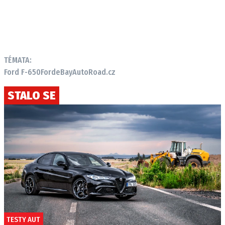
TÉMATA:
Ford F-650
Ford
eBay
AutoRoad.cz
STALO SE
TESTY AUT