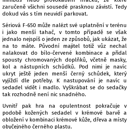
zaručeně všichni sousedé prasknou závistí. Tedy
dokud vás s tím neuvidí parkovat.
Provozovatelem serveru autoroad.cz je
Sériová F-650 může nalézt své uplatnění v terénu
INCORP MEDIA GROUP s.r.o., IČ: 118 23 054
i jako menší tahač, v tomto případě se však
jednalo nejspíš o jeden ze způsobů, jak ukázat, že
na to máte. Původní majitel totiž vůz nechal
nalakovat do bílo-červené kombinace a přidal
spousty chromovaných doplňků, včetně masky,
kol a nástupních schůdků. Pod nimi je navíc
ukryt ještě jeden menší černý schůdek, který
vyjíždí dle potřeby. K nastupování je navíc u
sedadel vidět i madlo. Vyškrábat se do sedačky
tak rozhodně není nic snadného.
Uvnitř pak hra na opulentnost pokračuje v
podobě kožených sedadel v krémové barvě a
obložení v kombinaci krémové kůže, dřeva a místy
obyčejného černého plastu.