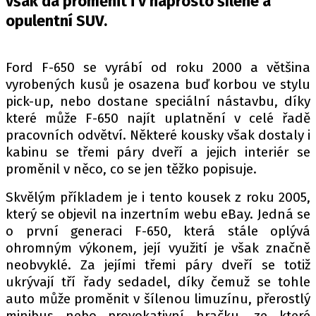
však dá proměnit i v naprosto šílené a
PIT LANE
opulentní SUV.
ČEŠI V AKCI
FIA CEZ & POHÁRY
MEZINÁRODNÍ SCÉNA
Ford F-650 se vyrábí od roku 2000 a většina
vyrobených kusů je osazena buď korbou ve stylu
pick-up, nebo dostane speciální nástavbu, díky
SLEDUJTE NÁS NA
|
které může F-650 najít uplatnění v celé řadě
pracovních odvětví. Některé kousky však dostaly i
kabinu se třemi páry dveří a jejich interiér se
Máte příběh, fotku nebo video?
proměnil v něco, co se jen těžko popisuje.
Pošlete e-mail na autoroad.cz
Skvělým příkladem je i tento kousek z roku 2005,
který se objevil na inzertním webu eBay. Jedná se
ETICKÝ KODEX
o první generaci F-650, která stále oplývá
KONTAKT
ohromným výkonem, její využití je však značně
neobvyklé. Za jejími třemi páry dveří se totiž
VYDAVATEL
ukrývají tří řady sedadel, díky čemuž se tohle
INZERCE
auto může proměnit v šílenou limuzínu, přerostlý
OSOBNÍ ÚDAJE / COOKIES
minibus nebo provokativní hračku, ze které