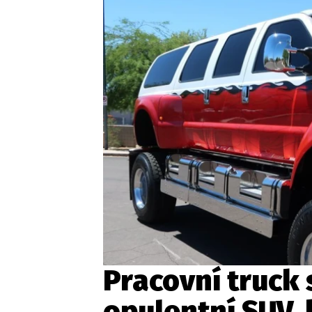
Etický kodex
Kontakt
V
Provozovatelem serveru 
Pracovní truck 
opulentní SUV,