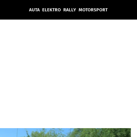
AUTA
ELEKTRO
RALLY
MOTORSPORT
Auta
Elektro
Rally
Motorsport
Testy aut
Novinky ze světa EV
Ostatní
Pit Lane
Novinky
Testy elektromobilů
Tiskovky
Češi v akci
Eko
Trh s elektromobily
Rozhovory
FIA CEZ & Poháry
Spy
Dakar
Mezinárodní scéna
Historie
Z domova
Zajímavosti
Ze světa
Technika
Ekonomika
Český trh
Tuning
Profi