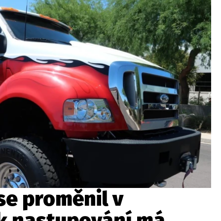
ydavatel
Inzerce
Osobní údaje / Cookies
autoroad.cz je INCORP MEDIA GROUP s.r.o., IČ: 118 23 054
se proměnil v
 k nastupování má