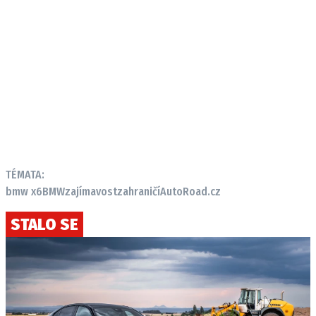
TÉMATA:
bmw x6
BMW
zajímavost
zahraničí
AutoRoad.cz
STALO SE