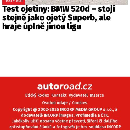
TESTY AUT
Test ojetiny: BMW 520d – stojí
stejně jako ojetý Superb, ale
hraje úplně jinou ligu
Etický kodex
Kontakt
Vydavatel
Inzerce
Osobní údaje / Cookies
Copyright @ 2002-2026 INCORP MEDIA GROUP s.r.o., a
dodavatelé INCORP images, Profimedia a ČTK.
Jakékoliv užití obsahu včetne převzetí, šíření či dalšího
zpřístupňování článků a fotografií je bez souhlasu INCORP