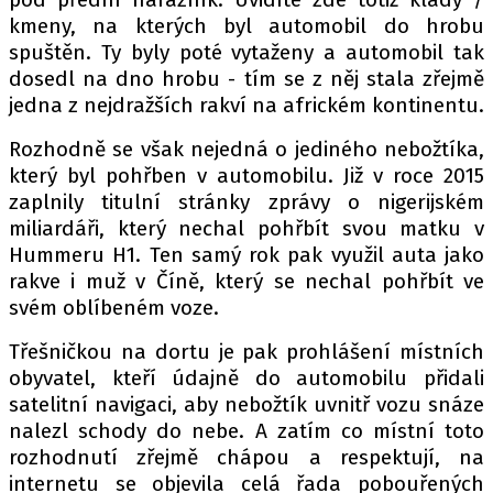
kmeny, na kterých byl automobil do hrobu
spuštěn. Ty byly poté vytaženy a automobil tak
dosedl na dno hrobu - tím se z něj stala zřejmě
Provozovatelem serveru autoroad.cz je
jedna z nejdražších rakví na africkém kontinentu.
INCORP MEDIA GROUP s.r.o., IČ: 118 23 054
Rozhodně se však nejedná o jediného nebožtíka,
který byl pohřben v automobilu. Již v roce 2015
zaplnily titulní stránky zprávy o nigerijském
miliardáři, který nechal pohřbít svou matku v
Hummeru H1. Ten samý rok pak využil auta jako
rakve i muž v Číně, který se nechal pohřbít ve
svém oblíbeném voze.
Třešničkou na dortu je pak prohlášení místních
obyvatel, kteří údajně do automobilu přidali
satelitní navigaci, aby nebožtík uvnitř vozu snáze
nalezl schody do nebe. A zatím co místní toto
rozhodnutí zřejmě chápou a respektují, na
internetu se objevila celá řada pobouřených