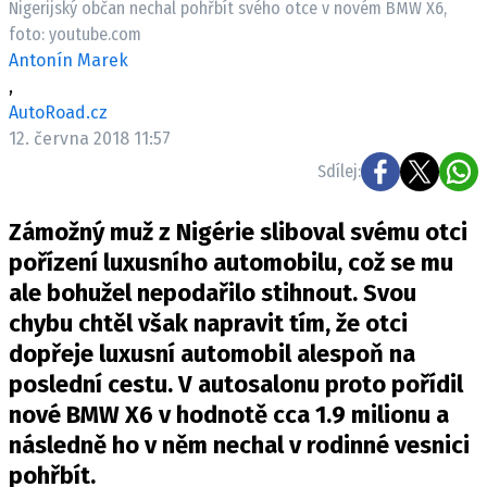
Nigerijský občan nechal pohřbít svého otce v novém BMW X6,
ELEKTRO
foto: youtube.com
Antonín Marek
NOVINKY ZE SVĚTA EV
,
TESTY ELEKTROMOBILŮ
AutoRoad.cz
TRH S ELEKTROMOBILY
12. června 2018 11:57
Sdílej:
RALLY
Zámožný muž z Nigérie sliboval svému otci
OSTATNÍ
pořízení luxusního automobilu, což se mu
TISKOVKY
ale bohužel nepodařilo stihnout. Svou
ROZHOVORY
chybu chtěl však napravit tím, že otci
DAKAR
dopřeje luxusní automobil alespoň na
Z DOMOVA
poslední cestu. V autosalonu proto pořídil
ZE SVĚTA
nové BMW X6 v hodnotě cca 1.9 milionu a
MOTORSPORT
následně ho v něm nechal v rodinné vesnici
pohřbít.