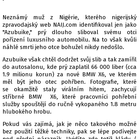
PIT LANE
ČEŠI V AKCI
Neznámý muž z Nigérie, kterého nigerijský
FIA CEZ & POHÁRY
zpravodajský web NAIJ.com identifikoval jen jako
MEZINÁRODNÍ SCÉNA
"Azubuike," prý dlouho sliboval svému otci
pořízení luxusního automobilu. Na to však kvůli
náhlé smrti jeho otce bohužel nikdy nedošlo.
SLEDUJTE NÁS NA
|
Azubuike však chtěl dodržet svůj slib a tak zamířil
do autosalonu, kde prý zaplatil 66 000 liber (cca
Máte příběh, fotku nebo video?
1.9 milionu korun) za nové BMW X6, ve kterém
Pošlete e-mail na autoroad.cz
měl být jeho otec pohřben. Fotografie, které
se okamžitě staly virálním hitem, zachycují
stříbrné BMW X6, které pracovníci pohřební
ETICKÝ KODEX
služby spouštějí do ručně vykopaného 1.8 metru
KONTAKT
hlubokého hrobu.
VYDAVATEL
Pokud vás zajímá, jak je něco takového možné
INZERCE
bez použití těžké techniky, pak se lépe podívejte
OSOBNÍ ÚDAJE / COOKIES
pod přední nárazník. Uvidíte zde totiž klády /