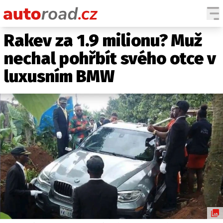
Rakev za 1.9 milionu? Muž
AUTA
nechal pohřbít svého otce v
TESTY AUT
luxusním BMW
NOVINKY
EKO
SPY
HISTORIE
ZAJÍMAVOSTI
TECHNIKA
EKONOMIKA
ČESKÝ TRH
TUNING
PROFI