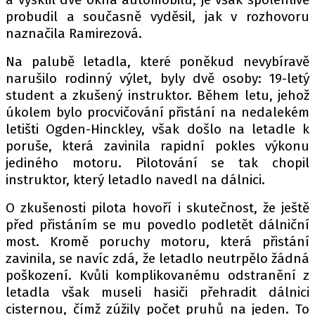
probudil a současně vyděsil, jak v rozhovoru
naznačila Ramirezová.
Provozovatelem serveru autoroad.cz je
Na palubě letadla, které poněkud nevybíravě
INCORP MEDIA GROUP s.r.o., IČ: 118 23 054
narušilo rodinný výlet, byly dvě osoby: 19-letý
student a zkušený instruktor. Během letu, jehož
úkolem bylo procvičování přistání na nedalekém
letišti Ogden-Hinckley, však došlo na letadle k
poruše, která zavinila rapidní pokles výkonu
jediného motoru. Pilotování se tak chopil
instruktor, který letadlo navedl na dálnici.
O zkušenosti pilota hovoří i skutečnost, že ještě
před přistáním se mu povedlo podletět dálniční
most. Kromě poruchy motoru, která přistání
zavinila, se navíc zdá, že letadlo neutrpělo žádná
poškození. Kvůli komplikovanému odstranění z
letadla však museli hasiči přehradit dálnici
cisternou, čímž zúžily počet pruhů na jeden. To