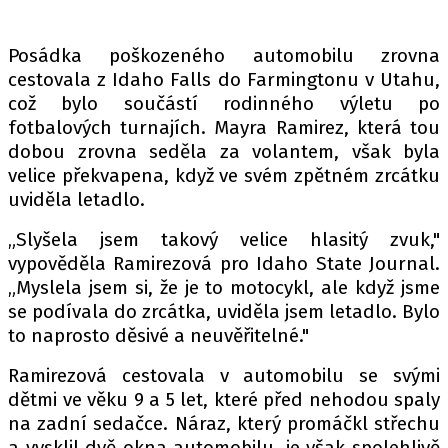
PIT LANE
ČEŠI V AKCI
Posádka poškozeného automobilu zrovna
FIA CEZ & POHÁRY
cestovala z Idaho Falls do Farmingtonu v Utahu,
MEZINÁRODNÍ SCÉNA
což bylo součástí rodinného výletu po
fotbalových turnajích. Mayra Ramirez, která tou
dobou zrovna seděla za volantem, však byla
SLEDUJTE NÁS NA
|
velice překvapena, když ve svém zpětném zrcátku
uviděla letadlo.
Máte příběh, fotku nebo video?
„Slyšela jsem takový velice hlasitý zvuk,"
Pošlete e-mail na autoroad.cz
vypověděla Ramirezová pro Idaho State Journal.
„Myslela jsem si, že je to motocykl, ale když jsme
se podívala do zrcátka, uviděla jsem letadlo. Bylo
ETICKÝ KODEX
to naprosto děsivé a neuvěřitelné."
KONTAKT
Ramirezová cestovala v automobilu se svými
VYDAVATEL
dětmi ve věku 9 a 5 let, které před nehodou spaly
INZERCE
na zadní sedačce. Náraz, který promáčkl střechu
OSOBNÍ ÚDAJE / COOKIES
a vysklil dvě okna automobilu, je však spolehlivě