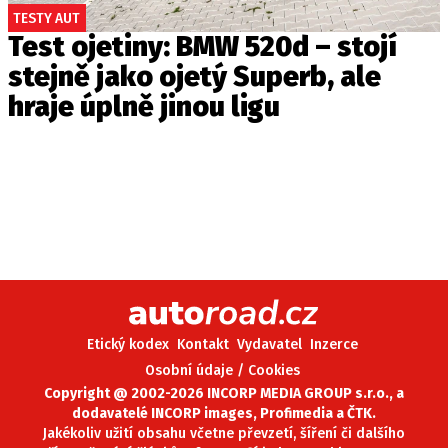
TESTY AUT
Test ojetiny: BMW 520d – stojí
stejně jako ojetý Superb, ale
hraje úplně jinou ligu
Etický kodex
Kontakt
Vydavatel
Inzerce
Osobní údaje / Cookies
Copyright @ 2002-2026 INCORP MEDIA GROUP s.r.o., a
dodavatelé INCORP images, Profimedia a ČTK.
Jakékoliv užití obsahu včetne převzetí, šíření či dalšího