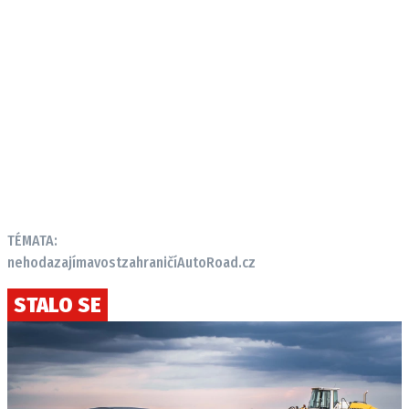
TÉMATA:
nehoda
zajímavost
zahraničí
AutoRoad.cz
STALO SE