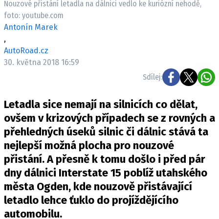
Nouzové přistání letadla na dálnici vedlo ke kuriózní nehodě,
ELEKTRO
foto: youtube.com
Antonín Marek
NOVINKY ZE SVĚTA EV
,
TESTY ELEKTROMOBILŮ
AutoRoad.cz
TRH S ELEKTROMOBILY
30. května 2018 16:59
Sdílej:
RALLY
Letadla sice nemají na silnicích co dělat,
OSTATNÍ
ovšem v krizových případech se z rovných a
TISKOVKY
přehledných úseků silnic či dálnic stává ta
ROZHOVORY
nejlepší možná plocha pro nouzové
DAKAR
přistání. A přesně k tomu došlo i před pár
Z DOMOVA
dny dálnici Interstate 15 poblíž utahského
ZE SVĚTA
města Ogden, kde nouzově přistávající
MOTORSPORT
letadlo lehce ťuklo do projíždějícího
automobilu.