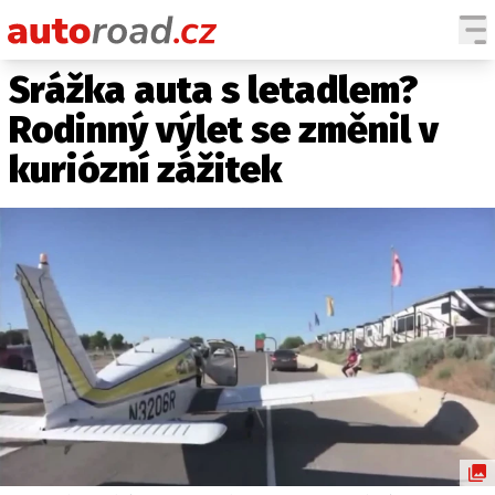
Srážka auta s letadlem?
AUTA
Rodinný výlet se změnil v
TESTY AUT
kuriózní zážitek
NOVINKY
EKO
SPY
HISTORIE
ZAJÍMAVOSTI
TECHNIKA
EKONOMIKA
ČESKÝ TRH
TUNING
PROFI