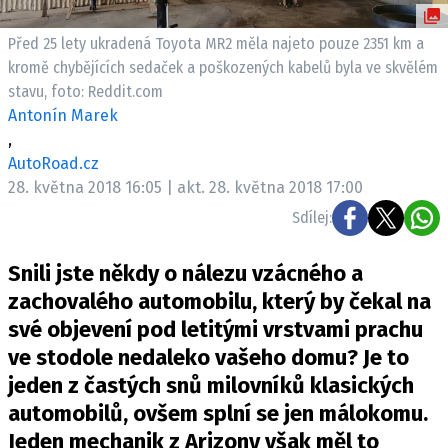
ELEKTRO
Před 25 lety ukradená Toyota MR2 měla najeto pouze 2351 km a
NOVINKY ZE SVĚTA EV
kromě chybějících sedaček a poškozených kabelů byla ve skvělém
stavu, foto: Reddit.com
TESTY ELEKTROMOBILŮ
Antonín Marek
TRH S ELEKTROMOBILY
,
RALLY
AutoRoad.cz
28. května 2018 16:05 | akt. 28. května 2018 17:00
OSTATNÍ
Sdílej:
TISKOVKY
Snili jste někdy o nálezu vzácného a
ROZHOVORY
zachovalého automobilu, který by čekal na
DAKAR
své objevení pod letitými vrstvami prachu
Z DOMOVA
ve stodole nedaleko vašeho domu? Je to
ZE SVĚTA
jeden z častých snů milovníků klasických
MOTORSPORT
automobilů, ovšem splní se jen málokomu.
Jeden mechanik z Arizony však měl to