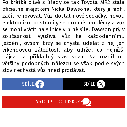
Po krátké bitvě s úřady se tak Toyota MR2 stala
oficiálně majetkem Nicka Dawsona, který ji mohl
začít renovovat. Vůz dostal nové sedačky, novou
elektroniku, odstranily se drobné problémy a vůz
se mohl vrátit na silnice v plné síle. Dawson prý v
současnosti využívá vůz ke každodennímu
ježdění, ovšem brzy se chystá udělat z něj jen
víkendovou záležitost, aby udržel co nejnižší
nájezd a příkladný stav vozu. Na rozdíl od
většiny podobných nálezců se však podle svých
slov nechystá vůz hned prodávat.
SDÍLEJ
SDÍLEJ
VSTOUPIT DO DISKUZE