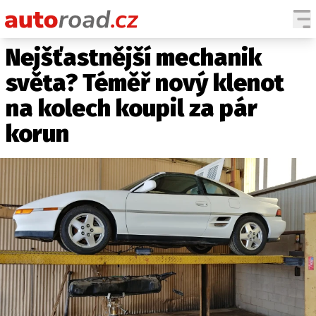
Nejšťastnější mechanik
AUTA
světa? Téměř nový klenot
TESTY AUT
na kolech koupil za pár
NOVINKY
korun
EKO
SPY
HISTORIE
ZAJÍMAVOSTI
TECHNIKA
EKONOMIKA
ČESKÝ TRH
TUNING
PROFI