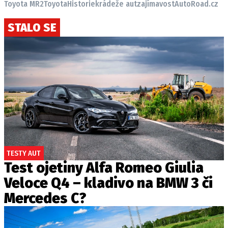
Toyota MR2
Toyota
Historie
krádeže aut
zajímavost
AutoRoad.cz
STALO SE
TESTY AUT
Test ojetiny Alfa Romeo Giulia
Veloce Q4 – kladivo na BMW 3 či
Mercedes C?