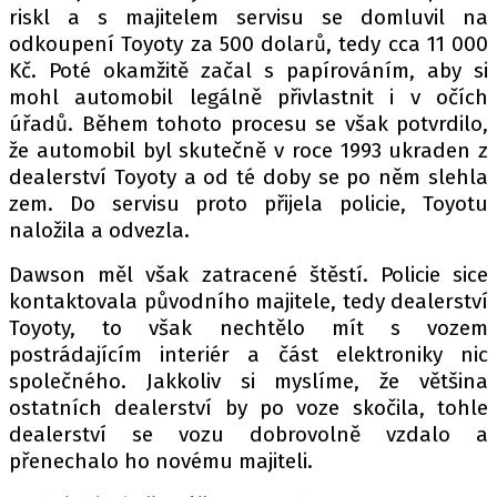
riskl a s majitelem servisu se domluvil na
odkoupení Toyoty za 500 dolarů, tedy cca 11 000
Kč. Poté okamžitě začal s papírováním, aby si
mohl automobil legálně přivlastnit i v očích
úřadů. Během tohoto procesu se však potvrdilo,
že automobil byl skutečně v roce 1993 ukraden z
dealerství Toyoty a od té doby se po něm slehla
zem. Do servisu proto přijela policie, Toyotu
naložila a odvezla.
Dawson měl však zatracené štěstí. Policie sice
kontaktovala původního majitele, tedy dealerství
Toyoty, to však nechtělo mít s vozem
postrádajícím interiér a část elektroniky nic
společného. Jakkoliv si myslíme, že většina
ostatních dealerství by po voze skočila, tohle
dealerství se vozu dobrovolně vzdalo a
přenechalo ho novému majiteli.