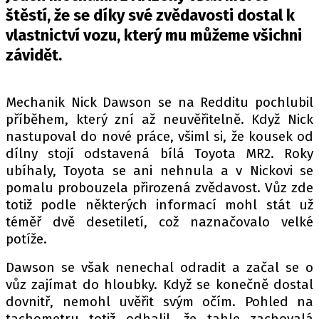
PIT LANE
štěstí, že se díky své zvědavosti dostal k
ČEŠI V AKCI
vlastnictví vozu, který mu můžeme všichni
FIA CEZ & POHÁRY
závidět.
MEZINÁRODNÍ SCÉNA
Mechanik Nick Dawson se na Redditu pochlubil
SLEDUJTE NÁS NA
|
příběhem, který zní až neuvěřitelně. Když Nick
nastupoval do nové práce, všiml si, že kousek od
dílny stojí odstavená bílá Toyota MR2. Roky
Máte příběh, fotku nebo video?
ubíhaly, Toyota se ani nehnula a v Nickovi se
Pošlete e-mail na autoroad.cz
pomalu probouzela přirozená zvědavost. Vůz zde
totiž podle některých informací mohl stát už
téměř dvě desetiletí, což naznačovalo velké
ETICKÝ KODEX
potíže.
KONTAKT
Dawson se však nenechal odradit a začal se o
VYDAVATEL
vůz zajímat do hloubky. Když se konečně dostal
INZERCE
dovnitř, nemohl uvěřit svým očím. Pohled na
OSOBNÍ ÚDAJE / COOKIES
tachometru totiž odhalil, že tahle zachovalá