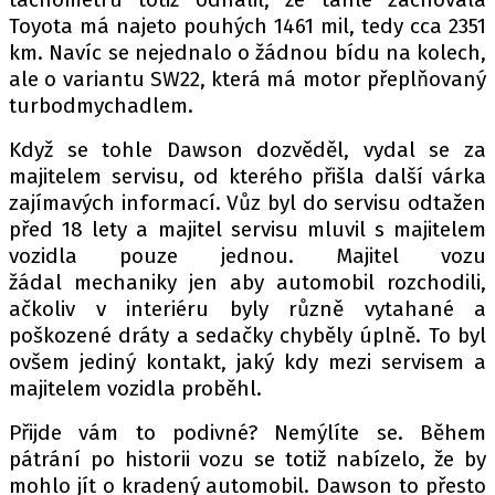
Toyota má najeto pouhých 1461 mil, tedy cca 2351
km. Navíc se nejednalo o žádnou bídu na kolech,
ale o variantu SW22, která má motor přeplňovaný
Provozovatelem serveru autoroad.cz je
turbodmychadlem.
INCORP MEDIA GROUP s.r.o., IČ: 118 23 054
Když se tohle Dawson dozvěděl, vydal se za
majitelem servisu, od kterého přišla další várka
zajímavých informací. Vůz byl do servisu odtažen
před 18 lety a majitel servisu mluvil s majitelem
vozidla pouze jednou. Majitel vozu
žádal mechaniky jen aby automobil rozchodili,
ačkoliv v interiéru byly různě vytahané a
poškozené dráty a sedačky chyběly úplně. To byl
ovšem jediný kontakt, jaký kdy mezi servisem a
majitelem vozidla proběhl.
Přijde vám to podivné? Nemýlíte se. Během
pátrání po historii vozu se totiž nabízelo, že by
mohlo jít o kradený automobil. Dawson to přesto