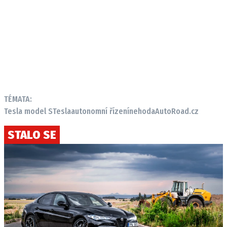
TÉMATA:
Tesla model S
Tesla
autonomní řízení
nehoda
AutoRoad.cz
STALO SE