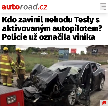
Kdo zavinil nehodu Tesly s
AUTA
aktivovaným autopilotem?
TESTY AUT
Policie už označila viníka
NOVINKY
EKO
SPY
HISTORIE
ZAJÍMAVOSTI
TECHNIKA
EKONOMIKA
ČESKÝ TRH
TUNING
PROFI