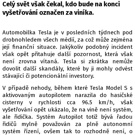
PIT LANE
Celý svět však čekal, kdo bude na konci
ČEŠI V AKCI
vyšetřování označen za viníka.
FIA CEZ & POHÁRY
MEZINÁRODNÍ SCÉNA
Automobilka Tesla je v posledních týdnech pod
drobnohledem všech médií, za což může zejména
SLEDUJTE NÁS NA
|
její finanční situace. Jakýkoliv podobný incident
však opět přitahuje další pozornost, která však
není zrovna vítaná. Tesla si zkrátka nemůže
Máte příběh, fotku nebo video?
dovolit další skandály, které by ji mohly odvést
Pošlete e-mail na autoroad.cz
stávající či potencionální investory.
V případě nehody, během které Tesla Model S s
aktivovaným autopilotem narazila do hasičské
ETICKÝ KODEX
cisterny v rychlosti cca 96.5 km/h, však
KONTAKT
vyšetřování opět ukázalo, že na vině není systém,
VYDAVATEL
ale řidička. Systém Autopilot totiž bývá řadou
INZERCE
řidičů mylně považován za plně autonomní
systém řízení, ovšem tak to rozhodně není, o
OSOBNÍ ÚDAJE / COOKIES