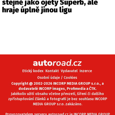
stejně jako ojetý Superb, ale
hraje úplně jinou ligu
Etický kodex
Kontakt
Vydavatel
Inzerce
Osobní údaje / Cookies
Copyright @ 2002-2026 INCORP MEDIA GROUP s.r.o., a
dodavatelé INCORP images, Profimedia a ČTK.
Jakékoliv užití obsahu včetne převzetí, šíření či dalšího
zpřístupňování článků a fotografií je bez souhlasu INCORP
MEDIA GROUP s.r.o. zakázáno.
Provozovatelem serveru autoroad.cz je INCORP MEDIA GROUP