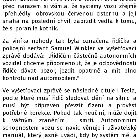
před nárazem si všimla, že systémy vozu zřejmě
"přehlédly" obrovskou červenou cisternu a její
snaha na poslední chvíli zabrzdit vedla k tomu,
že si poranila kotník.
Za viníka nehody tak byla označena řidička a
policejní seržant Samuel Winkler ve vyšetřovací
zprávě dodává: „Řidičům částečně-autonomních
vozidel chceme připomenout, že je odpovědností
řidiče dávat pozor, jezdit opatrně a mít plno
kontrolu nad automobilem."
Ve vyšetřovací zprávě se následně cituje i Tesla,
podle které musí řidič sledovat dění na silnici a
musí být připraven převzít řízení a provést
potřebné korekce. Pokud tak neučiní, může dojít
k vážným zraněním i smrti. Autonomním
schopnostem vozu se navíc věnuje i uživatelský
manuál, který jasně uvádí, kdy by systém měl a