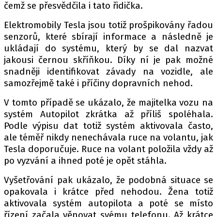
čemž se přesvědčila i tato řidička.
Elektromobily Tesla jsou totiž prošpikovány řadou
senzorů, které sbírají informace a následně je
Provozovatelem serveru autoroad.cz je
ukládají do systému, který by se dal nazvat
INCORP MEDIA GROUP s.r.o., IČ: 118 23 054
jakousi černou skříňkou. Díky ní je pak možné
snadněji identifikovat závady na vozidle, ale
samozřejmě také i příčiny dopravních nehod.
V tomto případě se ukázalo, že majitelka vozu na
systém Autopilot zkrátka až příliš spoléhala.
Podle výpisu dat totiž systém aktivovala často,
ale téměř nikdy nenechávala ruce na volantu, jak
Tesla doporučuje. Ruce na volant položila vždy až
po vyzvání a ihned poté je opět stáhla.
Vyšetřování pak ukázalo, že podobná situace se
opakovala i krátce před nehodou. Žena totiž
aktivovala systém autopilota a poté se místo
řízení začala věnovat svému telefonu. Až krátce