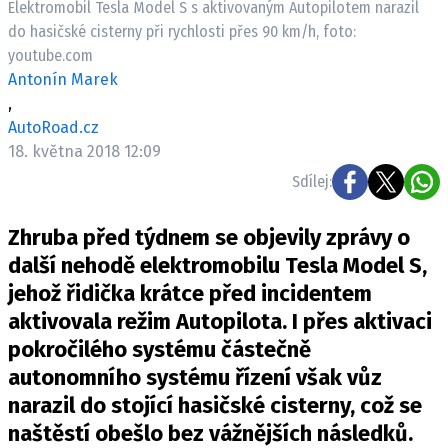
Elektromobil Tesla Model S s aktivovaným Autopilotem narazil
ELEKTRO
do hasičské cisterny při rychlosti přes 90 km/h, foto:
youtube.com
NOVINKY ZE SVĚTA EV
Antonín Marek
TESTY ELEKTROMOBILŮ
,
TRH S ELEKTROMOBILY
AutoRoad.cz
18. května 2018 12:09
RALLY
Sdílej:
OSTATNÍ
Zhruba před týdnem se objevily zprávy o
TISKOVKY
další nehodě elektromobilu Tesla Model S,
ROZHOVORY
jehož řidička krátce před incidentem
DAKAR
aktivovala režim Autopilota. I přes aktivaci
Z DOMOVA
pokročilého systému částečně
ZE SVĚTA
autonomního systému řízení však vůz
MOTORSPORT
narazil do stojící hasičské cisterny, což se
naštěstí obešlo bez vážnějších následků.