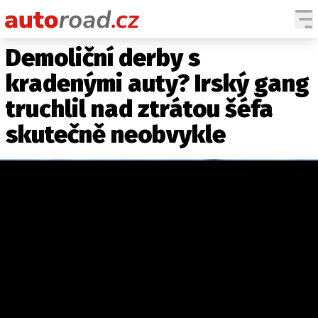
Demoliční derby s
AUTA
kradenými auty? Irský gang
TESTY AUT
truchlil nad ztrátou šéfa
NOVINKY
skutečně neobvykle
EKO
SPY
HISTORIE
ZAJÍMAVOSTI
TECHNIKA
EKONOMIKA
ČESKÝ TRH
TUNING
PROFI