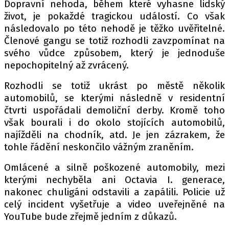
Dopravní nehoda, během které vyhasne lidský
život, je pokaždé tragickou událostí. Co však
následovalo po této nehodě je těžko uvěřitelné.
Provozovatelem serveru autoroad.cz je
Členové gangu se totiž rozhodli zavzpomínat na
INCORP MEDIA GROUP s.r.o., IČ: 118 23 054
svého vůdce způsobem, který je jednoduše
nepochopitelný až zvrácený.
Rozhodli se totiž ukrást po městě několik
automobilů, se kterými následně v residentní
čtvrti uspořádali demoliční derby. Kromě toho
však bourali i do okolo stojících automobilů,
najížděli na chodník, atd. Je jen zázrakem, že
tohle řádění neskončilo vážným zraněním.
Omlácené a silně poškozené automobily, mezi
kterými nechyběla ani Octavia I. generace,
nakonec chuligáni odstavili a zapálili. Policie už
celý incident vyšetřuje a video uveřejněné na
YouTube bude zřejmě jedním z důkazů.