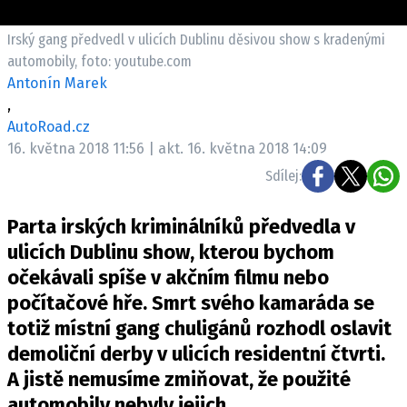
ELEKTRO
Irský gang předvedl v ulicích Dublinu děsivou show s kradenými
NOVINKY ZE SVĚTA EV
automobily, foto: youtube.com
Antonín Marek
TESTY ELEKTROMOBILŮ
,
TRH S ELEKTROMOBILY
AutoRoad.cz
RALLY
16. května 2018 11:56 | akt. 16. května 2018 14:09
Sdílej:
OSTATNÍ
TISKOVKY
Parta irských kriminálníků předvedla v
ROZHOVORY
ulicích Dublinu show, kterou bychom
DAKAR
očekávali spíše v akčním filmu nebo
počítačové hře. Smrt svého kamaráda se
Z DOMOVA
totiž místní gang chuligánů rozhodl oslavit
ZE SVĚTA
demoliční derby v ulicích residentní čtvrti.
MOTORSPORT
A jistě nemusíme zmiňovat, že použité
automobily nebyly jejich.