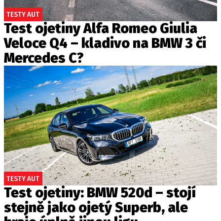
TESTY AUT
Test ojetiny Alfa Romeo Giulia
Veloce Q4 – kladivo na BMW 3 či
Mercedes C?
TESTY AUT
Test ojetiny: BMW 520d – stojí
stejně jako ojetý Superb, ale