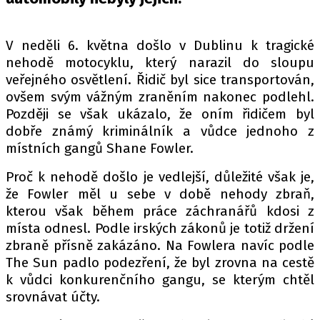
PIT LANE
ČEŠI V AKCI
V neděli 6. května došlo v Dublinu k tragické
FIA CEZ & POHÁRY
nehodě motocyklu, který narazil do sloupu
MEZINÁRODNÍ SCÉNA
veřejného osvětlení. Řidič byl sice transportován,
ovšem svým vážným zraněním nakonec podlehl.
SLEDUJTE NÁS NA
|
Později se však ukázalo, že oním řidičem byl
dobře známý kriminálník a vůdce jednoho z
místních gangů Shane Fowler.
Máte příběh, fotku nebo video?
Proč k nehodě došlo je vedlejší, důležité však je,
Pošlete e-mail na autoroad.cz
že Fowler měl u sebe v době nehody zbraň,
kterou však během práce záchranářů kdosi z
ETICKÝ KODEX
místa odnesl. Podle irských zákonů je totiž držení
zbraně přísně zakázáno. Na Fowlera navíc podle
KONTAKT
The Sun padlo podezření, že byl zrovna na cestě
VYDAVATEL
k vůdci konkurenčního gangu, se kterým chtěl
INZERCE
srovnávat účty.
OSOBNÍ ÚDAJE / COOKIES