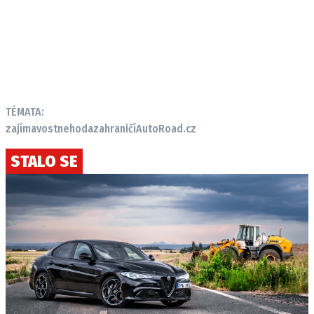
TÉMATA:
zajímavost
nehoda
zahraničí
AutoRoad.cz
STALO SE