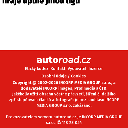
hraje úplně jinou ligu
Etický kodex
Kontakt
Vydavatel
Inzerce
Osobní údaje / Cookies
Copyright @ 2002-2026 INCORP MEDIA GROUP s.r.o., a
dodavatelé INCORP images, Profimedia a ČTK.
Jakékoliv užití obsahu včetne převzetí, šíření či dalšího
zpřístupňování článků a fotografií je bez souhlasu INCORP
MEDIA GROUP s.r.o. zakázáno.
Provozovatelem serveru autoroad.cz je INCORP MEDIA GROUP
s.r.o., IČ: 118 23 054