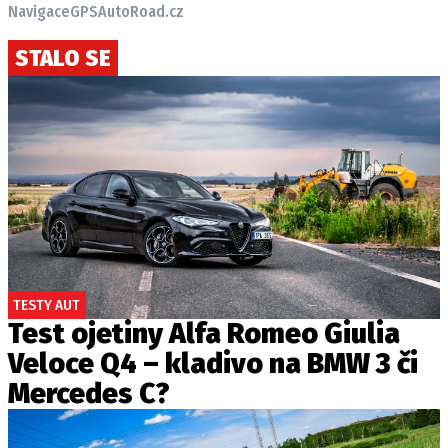
Navigace
GPS
AutoRoad.cz
STALO SE
TESTY AUT
Test ojetiny Alfa Romeo Giulia
Veloce Q4 – kladivo na BMW 3 či
Mercedes C?