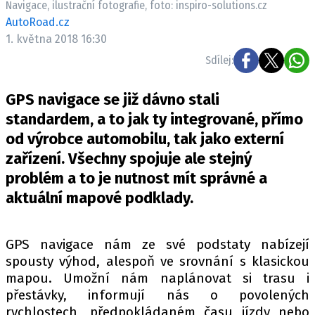
Navigace, ilustrační fotografie, foto: inspiro-solutions.cz
ELEKTRO
AutoRoad.cz
1. května 2018 16:30
NOVINKY ZE SVĚTA EV
Sdílej:
TESTY ELEKTROMOBILŮ
TRH S ELEKTROMOBILY
GPS navigace se již dávno stali
RALLY
standardem, a to jak ty integrované, přímo
od výrobce automobilu, tak jako externí
OSTATNÍ
zařízení. Všechny spojuje ale stejný
TISKOVKY
problém a to je nutnost mít správné a
ROZHOVORY
aktuální mapové podklady.
DAKAR
Z DOMOVA
GPS navigace nám ze své podstaty nabízejí
ZE SVĚTA
spousty výhod, alespoň ve srovnání s klasickou
mapou. Umožní nám naplánovat si trasu i
MOTORSPORT
přestávky, informují nás o povolených
rychlostech, předpokládaném času jízdy nebo