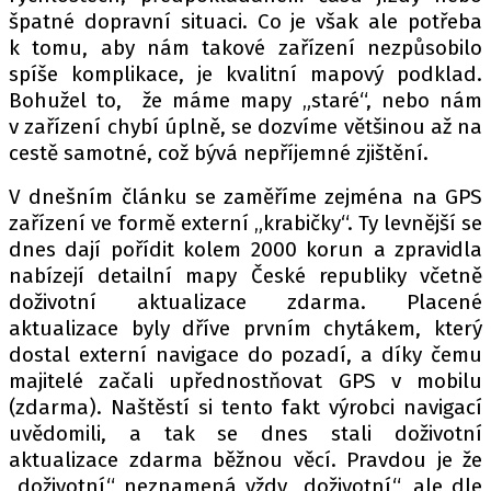
PIT LANE
špatné dopravní situaci. Co je však ale potřeba
ČEŠI V AKCI
k tomu, aby nám takové zařízení nezpůsobilo
FIA CEZ & POHÁRY
spíše komplikace, je kvalitní mapový podklad.
Bohužel to, že máme mapy „staré“, nebo nám
MEZINÁRODNÍ SCÉNA
v zařízení chybí úplně, se dozvíme většinou až na
cestě samotné, což bývá nepříjemné zjištění.
SLEDUJTE NÁS NA
|
V dnešním článku se zaměříme zejména na GPS
zařízení ve formě externí „krabičky“. Ty levnější se
Máte příběh, fotku nebo video?
dnes dají pořídit kolem 2000 korun a zpravidla
Pošlete e-mail na autoroad.cz
nabízejí detailní mapy České republiky včetně
doživotní aktualizace zdarma. Placené
aktualizace byly dříve prvním chytákem, který
ETICKÝ KODEX
dostal externí navigace do pozadí, a díky čemu
KONTAKT
majitelé začali upřednostňovat GPS v mobilu
(zdarma). Naštěstí si tento fakt výrobci navigací
VYDAVATEL
uvědomili, a tak se dnes stali doživotní
INZERCE
aktualizace zdarma běžnou věcí. Pravdou je že
OSOBNÍ ÚDAJE / COOKIES
„doživotní“ neznamená vždy „doživotní“, ale dle