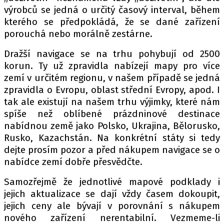
výrobců se jedná o určitý časový interval, během
kterého se předpokládá, že se dané zařízení
porouchá nebo morálně zestárne.
Provozovatelem serveru autoroad.cz je
INCORP MEDIA GROUP s.r.o., IČ: 118 23 054
Dražší navigace se na trhu pohybují od 2500
korun. Ty už zpravidla nabízejí mapy pro více
zemí v určitém regionu, v našem případě se jedná
zpravidla o Evropu, oblast střední Evropy, apod. I
tak ale existují na našem trhu výjimky, které nám
spíše než oblíbené prázdninové destinace
nabídnou země jako Polsko, Ukrajina, Bělorusko,
Rusko, Kazachstán. Na konkrétní státy si tedy
dejte prosím pozor a před nákupem navigace se o
nabídce zemí dobře přesvědčte.
Samozřejmě že jednotlivé mapové podklady i
jejich aktualizace se dají vždy časem dokoupit,
jejich ceny ale bývají v porovnání s nákupem
nového zařízení nerentabilní. Vezmeme-li