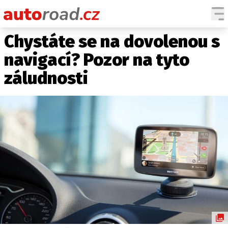
Chystáte se na dovolenou s
AUTA
navigací? Pozor na tyto
TESTY AUT
záludnosti
NOVINKY
EKO
SPY
HISTORIE
ZAJÍMAVOSTI
TECHNIKA
EKONOMIKA
ČESKÝ TRH
TUNING
PROFI