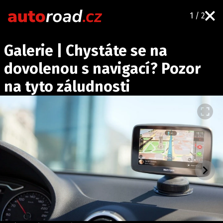
1 / 2
AUTA
Galerie | Chystáte se na
TESTY AUT
dovolenou s navigací? Pozor
NOVINKY
na tyto záludnosti
EKO
SPY
HISTORIE
ZAJÍMAVOSTI
TECHNIKA
EKONOMIKA
ČESKÝ TRH
TUNING
PROFI