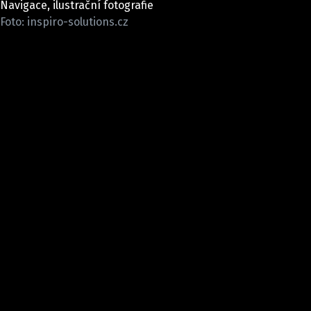
Navigace, ilustrační fotografie
ELEKTRO
Foto: inspiro-solutions.cz
NOVINKY ZE SVĚTA EV
TESTY ELEKTROMOBILŮ
TRH S ELEKTROMOBILY
RALLY
OSTATNÍ
TISKOVKY
ROZHOVORY
DAKAR
Z DOMOVA
ZE SVĚTA
MOTORSPORT