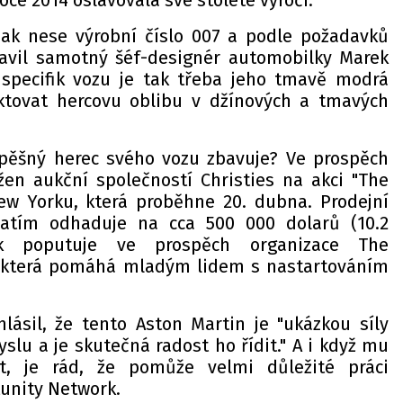
oce 2014 oslavovala své stoleté výročí.
pak nese výrobní číslo 007 a podle požadavků
ravil samotný šéf-designér automobilky Marek
specifik vozu je tak třeba jeho tmavě modrá
ektovat hercovu oblibu v džínových a tmavých
spěšný herec svého vozu zbavuje? Ve prospěch
žen aukční společností Christies na akci "The
ew Yorku, která proběhne 20. dubna. Prodejní
zatím odhaduje na cca 500 000 dolarů (10.2
ak poputuje ve prospěch organizace The
 která pomáhá mladým lidem s nastartováním
lásil, že tento Aston Martin je "ukázkou síly
lu a je skutečná radost ho řídit." A i když mu
, je rád, že pomůže velmi důležité práci
unity Network.