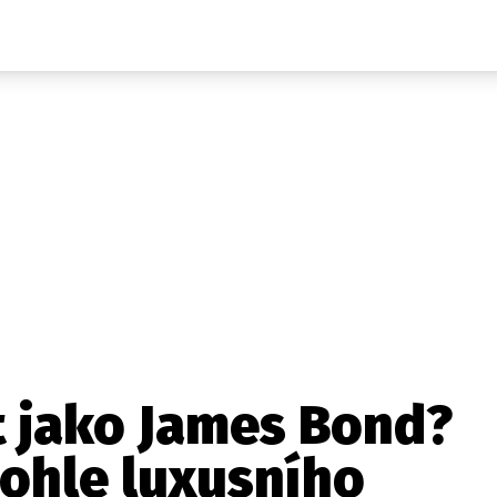
Auta
Elektro
Rally
Motorsport
Testy aut
Novinky ze světa EV
Ostatní
Pit Lane
Novinky
Testy elektromobilů
Tiskovky
Češi v akci
Eko
Trh s elektromobily
Rozhovory
FIA CEZ & Poháry
Spy
Dakar
Mezinárodní scéna
Historie
Z domova
Zajímavosti
Ze světa
Technika
Ekonomika
it jako James Bond?
Český trh
hohle luxusního
Tuning
Profi