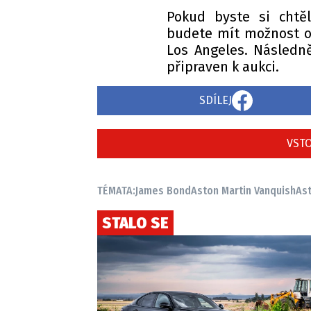
Pokud byste si chtěl
budete mít možnost od
Los Angeles. Následn
připraven k aukci.
SDÍLEJ
VSTO
TÉMATA:
James Bond
Aston Martin Vanquish
Ast
STALO SE