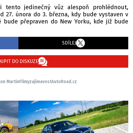
i tento jedinečný vůz alespoň prohlédnout,
 27. února do 3. března, kdy bude vystaven v
ě bude přepraven do New Yorku, kde již bude
SDÍLEJ
UPIT DO DISKUZE
on Martin
Filmy
zajímavost
AutoRoad.cz