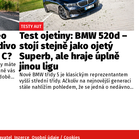
TESTY AUT
eo
Test ojetiny: BMW 520d –
divo
stojí stejně jako ojetý
 C?
Superb, ale hraje úplně
jinou ligu
dy máte
bně vás
Nové BMW třídy 5 je klasickým reprezentantem
odobě
vyšší střední třídy. Ačkoliv na nejnovější generaci
 A4.
stále nahlížím pohledem, že se jedná o nedávno
 dobré
představenou novinku, čas neúprosně letí a od
běžných
zahájení prodeje utekly už tři roky. Začíná se tedy
ou věc –
objevovat i na sekundárním trhu mezi zánovními
bude jen
vozy. Jeden takový kus jsme si vybrali do dnešní
při
recenze a to především proto, že stojí téměř
 na
stejně, jako zánovní Superb čtvrté generace.
meo
avatel
Inzerce
Osobní údaje / Cookies