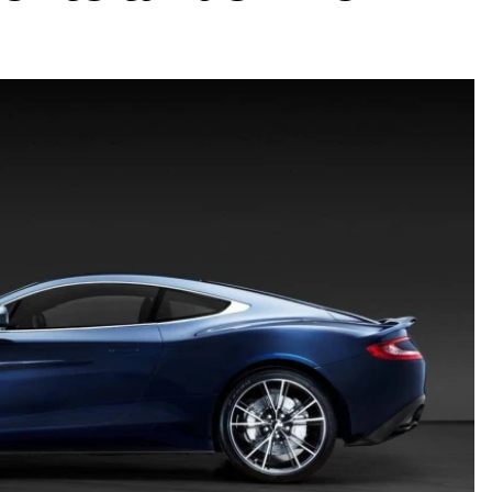
ydavatel
Inzerce
Osobní údaje / Cookies
autoroad.cz je INCORP MEDIA GROUP s.r.o., IČ: 118 23 054