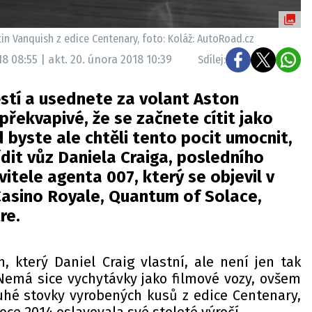
in Vanquish z edice Centenary, foto: Koláž: AutoRoad.cz
8 08:55 | akt. 20. února 2018 10:39
Sdílej:
stí a usednete za volant Aston
 překvapivé, že se začnete cítit jako
byste ale chtěli tento pocit umocnit,
ídit vůz Daniela Craiga, posledního
itele agenta 007, který se objevil v
asino Royale, Quantum of Solace,
re.
, který Daniel Craig vlastní, ale není jen tak
emá sice vychytávky jako filmové vozy, ovšem
uhé stovky vyrobených kusů z edice Centenary,