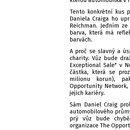
kterou automobilka v r
Tento konkrétní kus 
Daniela Craiga ho up
Reichman. Jedním ze 
barva, která má refl
barvách.
A proč se slavný a ú
charity. Vůz bude dra
Exceptional Sale" v N
částka, která se pro
milionu korun), p
Opportunity Network,
jejich kariéry.
Sám Daniel Craig proh
automobilového průmys
prý vůz bude chybět
organizace The Opport