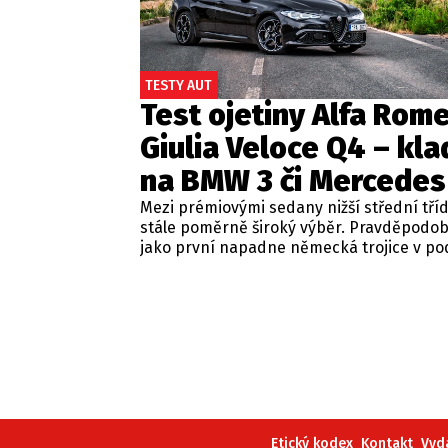
TESTY AUT
Test ojetiny Alfa Rom
Giulia Veloce Q4 – kla
na BMW 3 či Mercedes
Mezi prémiovými sedany nižší střední tří
stále poměrně široký výběr. Pravděpodo
jako první napadne německá trojice v p
BMW řady 3, Mercedes-Benz třídy C a Audi
Jsou to skvělá auta, která nabídnou velmi
zpracování, technologie i komfort, ale u 
motorizací často postrádají jednu důležit
emoce. Pokud ale hledáte auto, které ne
perfektním dopravním prostředkem, ale 
každém nastartování vám vykouzlí úsměv
tváři, možná by vás měla zajímat Alfa Ro
Giulia.
Etický kodex
Kontakt
Vyd