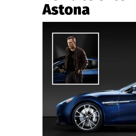
Astona
Etický kodex
Kontakt
V
Provozovatelem serveru 