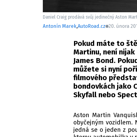
Daniel Craig prodává svůj jedinečný Aston Mart
Antonín Marek
,
AutoRoad.cz
20. února 201
Pokud máte to ště
Martinu, není nijak
James Bond. Pokud 
můžete si nyní poř
filmového představ
bondovkách jako C
Skyfall nebo Spect
Aston Martin Vanquish
obyčejným vozidlem. N
jedná se o jeden z po