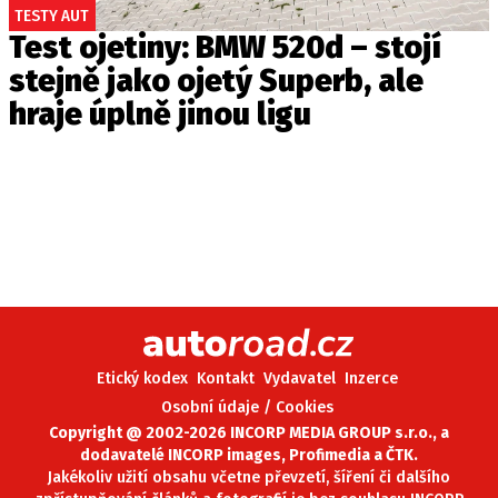
TESTY AUT
Test ojetiny: BMW 520d – stojí
stejně jako ojetý Superb, ale
hraje úplně jinou ligu
Etický kodex
Kontakt
Vydavatel
Inzerce
Osobní údaje / Cookies
Copyright @ 2002-2026 INCORP MEDIA GROUP s.r.o., a
dodavatelé INCORP images, Profimedia a ČTK.
Jakékoliv užití obsahu včetne převzetí, šíření či dalšího