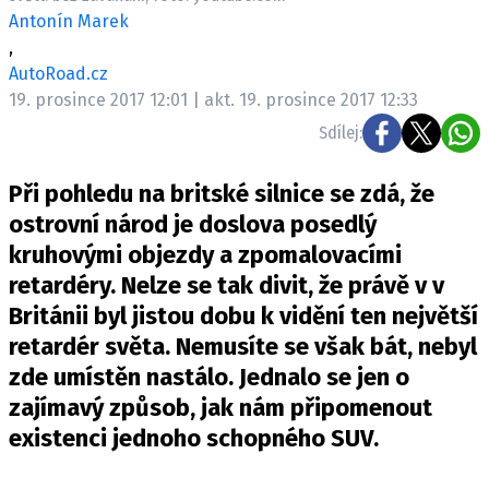
ELEKTRO
Antonín Marek
,
NOVINKY ZE SVĚTA EV
AutoRoad.cz
19. prosince 2017 12:01 | akt. 19. prosince 2017 12:33
TESTY ELEKTROMOBILŮ
TRH S ELEKTROMOBILY
Sdílej:
RALLY
Při pohledu na britské silnice se zdá, že
ostrovní národ je doslova posedlý
OSTATNÍ
kruhovými objezdy a zpomalovacími
TISKOVKY
retardéry. Nelze se tak divit, že právě v v
ROZHOVORY
Británii byl jistou dobu k vidění ten největší
DAKAR
retardér světa. Nemusíte se však bát, nebyl
Z DOMOVA
zde umístěn nastálo. Jednalo se jen o
ZE SVĚTA
zajímavý způsob, jak nám připomenout
existenci jednoho schopného SUV.
MOTORSPORT