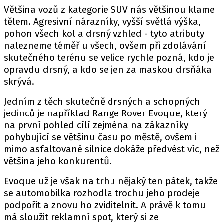
PIT LANE
Většina vozů z kategorie SUV nás většinou klame
ČEŠI V AKCI
tělem. Agresivní nárazníky, vyšší světlá výška,
FIA CEZ & POHÁRY
pohon všech kol a drsný vzhled - tyto atributy
nalezneme téměř u všech, ovšem při zdolávání
MEZINÁRODNÍ SCÉNA
skutečného terénu se velice rychle pozná, kdo je
opravdu drsný, a kdo se jen za maskou drsňáka
SLEDUJTE NÁS NA
|
skrývá.
Jedním z těch skutečně drsných a schopných
Máte příběh, fotku nebo video?
jedinců je například Range Rover Evoque, který
Pošlete e-mail na autoroad.cz
na první pohled cílí zejména na zákazníky
pohybující se většinu času po městě, ovšem i
mimo asfaltované silnice dokáže předvést víc, než
ETICKÝ KODEX
většina jeho konkurentů.
KONTAKT
Evoque už je však na trhu nějaký ten pátek, takže
VYDAVATEL
se automobilka rozhodla trochu jeho prodeje
INZERCE
podpořit a znovu ho zviditelnit. A právě k tomu
má sloužit reklamní spot, který si ze
OSOBNÍ ÚDAJE / COOKIES