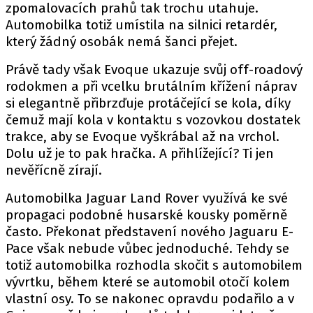
zpomalovacích prahů tak trochu utahuje.
Automobilka totiž umístila na silnici retardér,
který žádný osobák nemá šanci přejet.
Provozovatelem serveru autoroad.cz je
Právě tady však Evoque ukazuje svůj off-roadový
INCORP MEDIA GROUP s.r.o., IČ: 118 23 054
rodokmen a při vcelku brutálním křížení náprav
si elegantně přibrzďuje protáčející se kola, díky
čemuž mají kola v kontaktu s vozovkou dostatek
trakce, aby se Evoque vyškrábal až na vrchol.
Dolu už je to pak hračka. A přihlížející? Ti jen
nevěřícně zírají.
Automobilka Jaguar Land Rover využívá ke své
propagaci podobné husarské kousky poměrně
často. Překonat představení nového Jaguaru E-
Pace však nebude vůbec jednoduché. Tehdy se
totiž automobilka rozhodla skočit s automobilem
vývrtku, během které se automobil otočí kolem
vlastní osy. To se nakonec opravdu podařilo a v