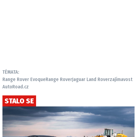
TÉMATA:
Range Rover Evoque
Range Rover
Jaguar Land Rover
zajímavost
AutoRoad.cz
STALO SE