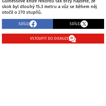
Guinessově knize rekordů tak brzy najdete, že
skok byl dlouhý 15.3 metru a vůz se během něj
otočil o 270 stupňů.
SDÍLEJ
SDÍLEJ
VSTOUPIT DO DISKUZE