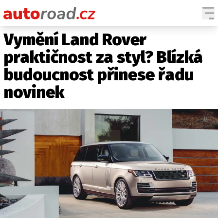
Vymění Land Rover
AUTA
praktičnost za styl? Blízká
TESTY AUT
budoucnost přinese řadu
NOVINKY
novinek
EKO
SPY
HISTORIE
ZAJÍMAVOSTI
TECHNIKA
EKONOMIKA
ČESKÝ TRH
TUNING
PROFI