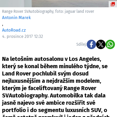
ELEKTRO
Range Rover SVAutobiography, foto: jaguar land rover
NOVINKY ZE SVĚTA EV
Antonín Marek
,
TESTY ELEKTROMOBILŮ
AutoRoad.cz
TRH S ELEKTROMOBILY
4. prosince 2017 12:32
RALLY
Sdílej:
OSTATNÍ
Na letošním autosalonu v Los Angeles,
TISKOVKY
který se konal během minulého týdne, se
ROZHOVORY
Land Rover pochlubil svým dosud
DAKAR
nejluxusnějším a nejdražším modelem,
Z DOMOVA
kterým je faceliftovaný Range Rover
ZE SVĚTA
SVAutobiography. Automobilka tak dala
jasně najevo své ambice rozšířit své
MOTORSPORT
portfolio i do segmentu luxusních SUV, o