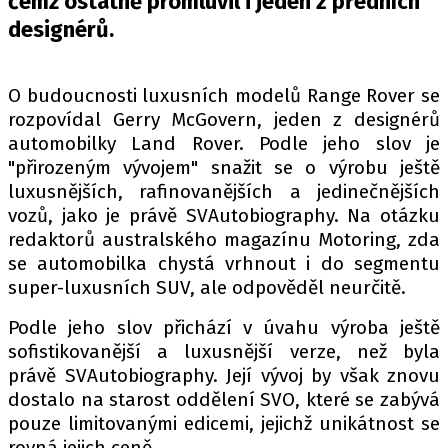
čemž ostatně promluvil i jeden z předních
PIT LANE
designérů.
ČEŠI V AKCI
FIA CEZ & POHÁRY
MEZINÁRODNÍ SCÉNA
O budoucnosti luxusních modelů Range Rover se
rozpovídal Gerry McGovern, jeden z designérů
automobilky Land Rover. Podle jeho slov je
SLEDUJTE NÁS NA
|
"přirozeným vývojem" snažit se o výrobu ještě
luxusnějších, rafinovanějších a jedinečnějších
vozů, jako je právě SVAutobiography. Na otázku
Máte příběh, fotku nebo video?
redaktorů australského magazínu Motoring, zda
Pošlete e-mail na autoroad.cz
se automobilka chystá vrhnout i do segmentu
super-luxusních SUV, ale odpověděl neurčitě.
ETICKÝ KODEX
Podle jeho slov přichází v úvahu výroba ještě
KONTAKT
sofistikovanější a luxusnější verze, než byla
právě SVAutobiography. Její vývoj by však znovu
VYDAVATEL
dostalo na starost oddělení SVO, které se zabývá
INZERCE
pouze limitovanými edicemi, jejichž unikátnost se
OSOBNÍ ÚDAJE / COOKIES
rovná jejich ceně.