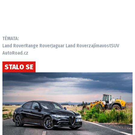
TÉMATA:
Land Rover
Range Rover
Jaguar Land Rover
zajímavost
SUV
AutoRoad.cz
STALO SE