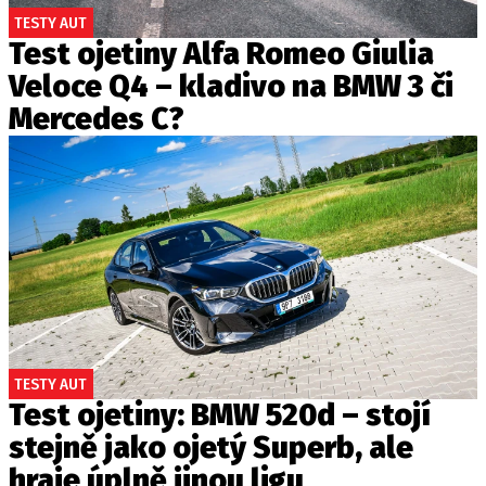
TESTY AUT
Test ojetiny Alfa Romeo Giulia
Veloce Q4 – kladivo na BMW 3 či
Mercedes C?
TESTY AUT
Test ojetiny: BMW 520d – stojí
stejně jako ojetý Superb, ale
hraje úplně jinou ligu