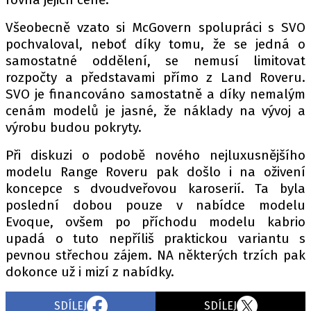
Všeobecně vzato si McGovern spolupráci s SVO
pochvaloval, neboť díky tomu, že se jedná o
Provozovatelem serveru autoroad.cz je
samostatné oddělení, se nemusí limitovat
INCORP MEDIA GROUP s.r.o., IČ: 118 23 054
rozpočty a představami přímo z Land Roveru.
SVO je financováno samostatně a díky nemalým
cenám modelů je jasné, že náklady na vývoj a
výrobu budou pokryty.
Při diskuzi o podobě nového nejluxusnějšího
modelu Range Roveru pak došlo i na oživení
koncepce s dvoudveřovou karoserií. Ta byla
poslední dobou pouze v nabídce modelu
Evoque, ovšem po příchodu modelu kabrio
upadá o tuto nepříliš praktickou variantu s
pevnou střechou zájem. NA některých trzích pak
dokonce už i mizí z nabídky.
SDÍLEJ
SDÍLEJ