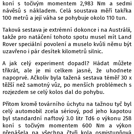
koní s točivým momentem 2,983 Nm a sedmi
návěsů s nákladem. Celá soustava měří takřka
100 metrů a její váha se pohybuje okolo 110 tun.
Provozovatelem serveru autoroad.cz je
Taková sestava je extrémní dokonce i na Austrálii,
INCORP MEDIA GROUP s.r.o., IČ: 118 23 054
takže pro natáčení tohoto spotu musel mít Land
Rover speciální povolení a muselo kvůli němu být
uzavřeno i pár desítek kilometrů silnic.
A jak celý experiment dopadl? Hádat můžete
třikrát, ale je mi celkem jasné, že uhodnete
napoprvé. Ačkoliv byla tažená sestava téměř 30 x
těžší než samotný vůz, po menších problémech s
rozjezdem se celý kolos dal do pohybu.
Přitom kromě továrního úchytu na tažnou tyč byl
celý automobil zcela sériový, pod jeho kapotou
byl standardní naftový 3.0 litr Td6 o výkonu 258
koní s točivým momentem 600 Nm a výkon
přenášela na všechna čtyři kola osmistupňová