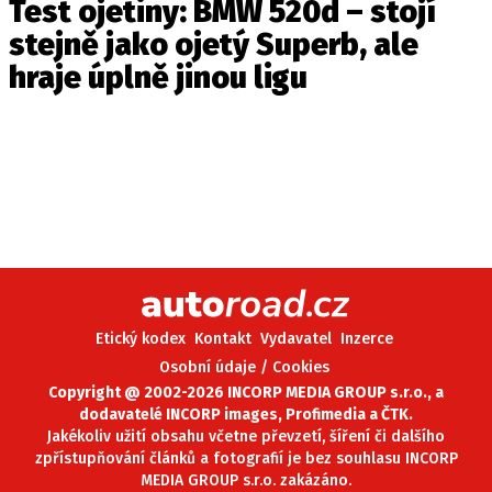
Test ojetiny: BMW 520d – stojí
stejně jako ojetý Superb, ale
hraje úplně jinou ligu
Etický kodex
Kontakt
Vydavatel
Inzerce
Osobní údaje / Cookies
Copyright @ 2002-2026 INCORP MEDIA GROUP s.r.o., a
dodavatelé INCORP images, Profimedia a ČTK.
Jakékoliv užití obsahu včetne převzetí, šíření či dalšího
zpřístupňování článků a fotografií je bez souhlasu INCORP
MEDIA GROUP s.r.o. zakázáno.