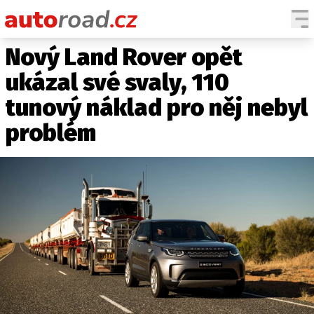
Nový Land Rover opět
AUTA
ukázal své svaly, 110
TESTY AUT
tunový náklad pro něj nebyl
NOVINKY
problém
EKO
SPY
HISTORIE
ZAJÍMAVOSTI
TECHNIKA
EKONOMIKA
ČESKÝ TRH
TUNING
PROFI