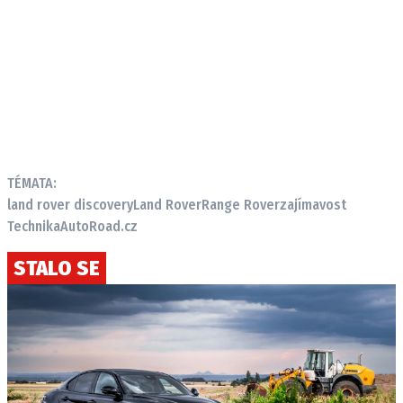
TÉMATA:
land rover discovery
Land Rover
Range Rover
zajímavost
Technika
AutoRoad.cz
STALO SE