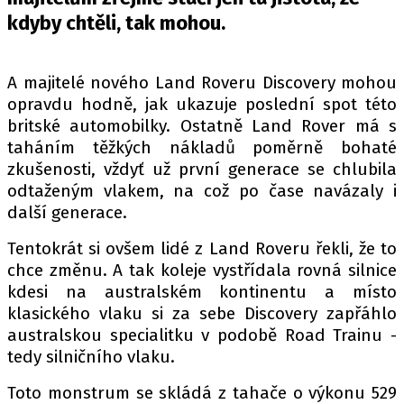
PIT LANE
kdyby chtěli, tak mohou.
ČEŠI V AKCI
FIA CEZ & POHÁRY
A majitelé nového Land Roveru Discovery mohou
MEZINÁRODNÍ SCÉNA
opravdu hodně, jak ukazuje poslední spot této
britské automobilky. Ostatně Land Rover má s
SLEDUJTE NÁS NA
|
taháním těžkých nákladů poměrně bohaté
zkušenosti, vždyť už první generace se chlubila
odtaženým vlakem, na což po čase navázaly i
Máte příběh, fotku nebo video?
další generace.
Pošlete e-mail na autoroad.cz
Tentokrát si ovšem lidé z Land Roveru řekli, že to
chce změnu. A tak koleje vystřídala rovná silnice
ETICKÝ KODEX
kdesi na australském kontinentu a místo
KONTAKT
klasického vlaku si za sebe Discovery zapřáhlo
australskou specialitku v podobě Road Trainu -
VYDAVATEL
tedy silničního vlaku.
INZERCE
Toto monstrum se skládá z tahače o výkonu 529
OSOBNÍ ÚDAJE / COOKIES