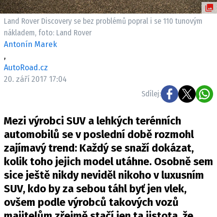
ELEKTRO
Land Rover Discovery se bez problémů popral i se 110 tunovým
NOVINKY ZE SVĚTA EV
nákladem, foto: Land Rover
Antonín Marek
TESTY ELEKTROMOBILŮ
,
TRH S ELEKTROMOBILY
AutoRoad.cz
RALLY
20. září 2017 17:04
Sdílej:
OSTATNÍ
TISKOVKY
Mezi výrobci SUV a lehkých terénních
ROZHOVORY
automobilů se v poslední době rozmohl
DAKAR
zajímavý trend: Každý se snaží dokázat,
kolik toho jejich model utáhne. Osobně sem
Z DOMOVA
sice ještě nikdy neviděl nikoho v luxusním
ZE SVĚTA
SUV, kdo by za sebou táhl byť jen vlek,
MOTORSPORT
ovšem podle výrobců takových vozů
majitelům zřejmě stačí jen ta jistota, že