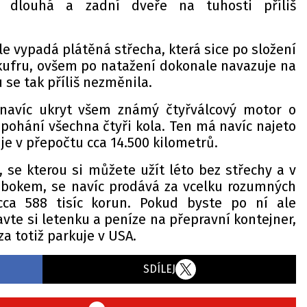
 dlouhá a zadní dveře na tuhosti příliš
e vypadá plátěná střecha, která sice po složení
 kufru, ovšem po natažení dokonale navazuje na
u se tak příliš nezměnila.
navíc ukryt všem známý čtyřválcový motor o
ý pohání všechna čtyři kola. Ten má navíc najeto
 je v přepočtu cca 14.500 kilometrů.
 se kterou si můžete užít léto bez střechy a v
 bokem, se navíc prodává za vcelku rozumných
cca 588 tisíc korun. Pokud byste po ní ale
avte si letenku a peníze na přepravní kontejner,
a totiž parkuje v USA.
SDÍLEJ