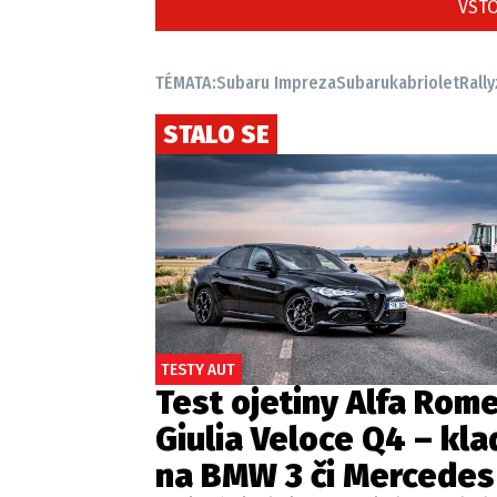
VSTO
TÉMATA:
Subaru Impreza
Subaru
kabriolet
Rally
STALO SE
TESTY AUT
Test ojetiny Alfa Rom
Giulia Veloce Q4 – kla
na BMW 3 či Mercedes