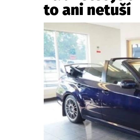
to ani netuší
Etický kodex
Kontakt
V
Provozovatelem serveru 