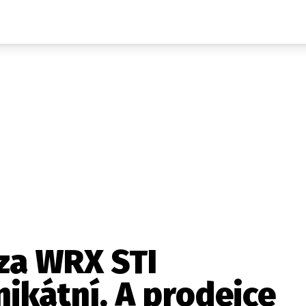
Auta
Elektro
Rally
Motorsport
Testy aut
Novinky ze světa EV
Ostatní
Pit Lane
Novinky
Testy elektromobilů
Tiskovky
Češi v akci
Eko
Trh s elektromobily
Rozhovory
FIA CEZ & Poháry
Spy
Dakar
Mezinárodní scéna
Historie
Z domova
Zajímavosti
Ze světa
Technika
Ekonomika
za WRX STI
Český trh
nikátní. A prodejce
Tuning
Profi