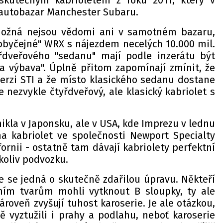
skutečným kabrioletem z roku 2011, který v
 autobazar Manchester Subaru.
možná nejsou vědomi ani v samotném bazaru,
"obyčejné" WRX s nájezdem necelých 10.000 mil.
yřdveřového "sedanu" mají podle inzerátu být
a výbava". Úplně přitom zapomínají zmínit, že
erzi STI a že místo klasického sedanu dostane
e nezvykle čtyřdveřový, ale klasický kabriolet s
ikla v Japonsku, ale v USA, kde Imprezu v lednu
na kabriolet ve společnosti Newport Specialty
ifornii - ostatně tam dávají kabriolety perfektní
koliv podvozku.
že se jedná o skutečně zdařilou úpravu. Někteří
tním tvarům mohli vytknout B sloupky, ty ale
ároveň zvyšují tuhost karoserie. Je ale otázkou,
ě vyztužili i prahy a podlahu, neboť karoserie