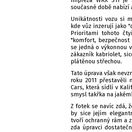
Impreza WRX STI je 
současné době nabízí
Unikátnosti vozu si 
kde vůz inzerují jako 
Prioritami tohoto čt
"komfort, bezpečnost 
se jedná o výkonnou v
zákazník kabriolet, sic
plátěnou střechou.
Tato úprava však nevzn
roku 2011 přestavěli 
Cars, která sídlí v Kal
smysl takřka na jakém
Z fotek se navíc zdá, 
by sice jejím elegan
tvoří ochranný rám a z
zda úpravci dostatečn