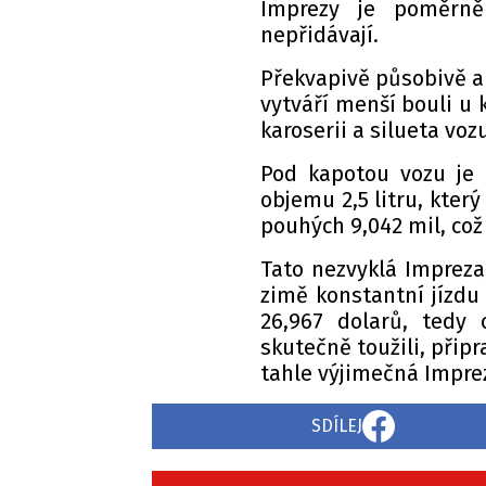
Imprezy je poměrně
nepřidávají.
Překvapivě působivě al
vytváří menší bouli u
karoserii a silueta voz
Pod kapotou vozu je 
objemu 2,5 litru, kter
pouhých 9,042 mil, což
Tato nezvyklá Impreza,
zimě konstantní jízdu
26,967 dolarů, tedy 
skutečně toužili, připr
tahle výjimečná Imprez
SDÍLEJ