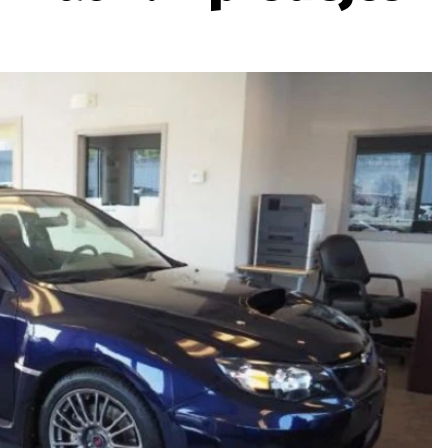
ydavatel
Inzerce
Osobní údaje / Cookies
autoroad.cz je INCORP MEDIA GROUP s.r.o., IČ: 118 23 054