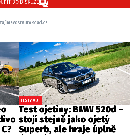
UPIT DO DISKUZE
zajímavost
AutoRoad.cz
TESTY AUT
eo
Test ojetiny: BMW 520d –
divo
stojí stejně jako ojetý
 C?
Superb, ale hraje úplně