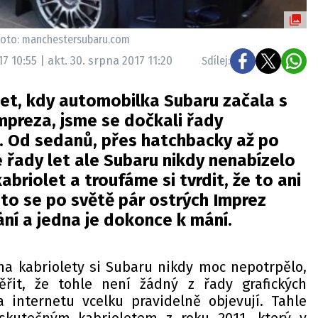
 foto: manchestersubaru.com
7 10:55 | akt. 30. srpna 2017 11:20
Sdílej:
et, kdy automobilka Subaru začala s
mpreza, jsme se dočkali řady
í. Od sedanů, přes hatchbacky až po
řady let ale Subaru nikdy nenabízelo
abriolet a troufáme si tvrdit, že to ani
to se po světě pár ostrých Imprez
ní a jedna je dokonce k mání.
a kabriolety si Subaru nikdy moc nepotrpělo,
ěřit, že tohle není žádný z řady grafických
 internetu vcelku pravidelně objevují. Tahle