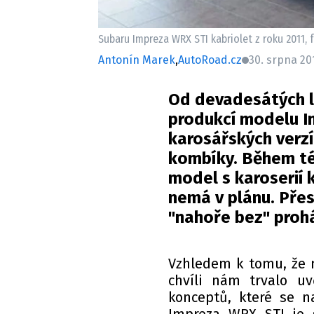
Subaru Impreza WRX STI kabriolet z roku 2011,
Antonín Marek
,
AutoRoad.cz
30. srpna 201
Od devadesátých l
produkcí modelu I
karosářských verz
kombíky. Během té 
model s karoserií k
nemá v plánu. Přes
"nahoře bez" prohá
Vzhledem k tomu, že n
chvíli nám trvalo uv
konceptů, které se na