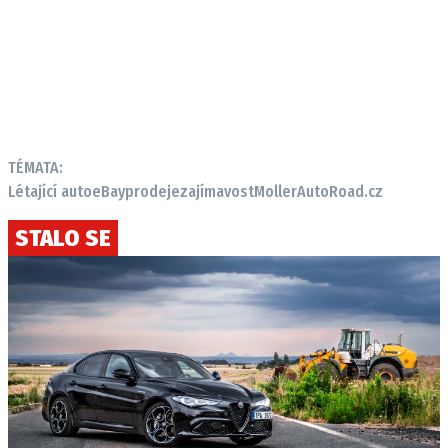
TÉMATA:
Létající auto
eBay
prodeje
zajímavost
Moller
AutoRoad.cz
STALO SE