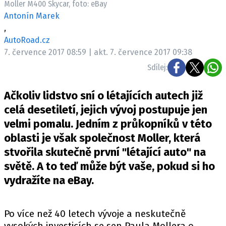
Moller M400 Skycar, foto: eBay
ELEKTRO
Antonín Marek
,
NOVINKY ZE SVĚTA EV
AutoRoad.cz
TESTY ELEKTROMOBILŮ
7. července 2017 08:59 | akt. 7. července 2017 09:38
TRH S ELEKTROMOBILY
Sdílej:
RALLY
Ačkoliv lidstvo sní o létajících autech již
OSTATNÍ
celá desetiletí, jejich vývoj postupuje jen
TISKOVKY
velmi pomalu. Jedním z průkopníků v této
oblasti je však společnost Moller, která
ROZHOVORY
stvořila skutečně první "létající auto" na
DAKAR
světě. A to teď může být vaše, pokud si ho
Z DOMOVA
vydražíte na eBay.
ZE SVĚTA
MOTORSPORT
Po více než 40 letech vývoje a neskutečně
vysokých investicích se sen Paula Mollera o