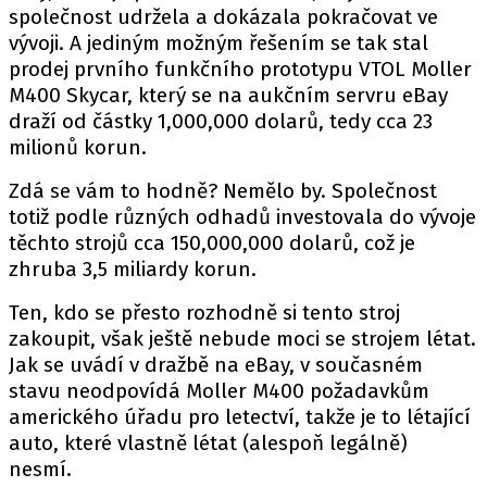
společnost udržela a dokázala pokračovat ve
vývoji. A jediným možným řešením se tak stal
prodej prvního funkčního prototypu VTOL Moller
Provozovatelem serveru autoroad.cz je
M400 Skycar, který se na aukčním servru eBay
INCORP MEDIA GROUP s.r.o., IČ: 118 23 054
draží od částky 1,000,000 dolarů, tedy cca 23
milionů korun.
Zdá se vám to hodně? Nemělo by. Společnost
totiž podle různých odhadů investovala do vývoje
těchto strojů cca 150,000,000 dolarů, což je
zhruba 3,5 miliardy korun.
Ten, kdo se přesto rozhodně si tento stroj
zakoupit, však ještě nebude moci se strojem létat.
Jak se uvádí v dražbě na eBay, v současném
stavu neodpovídá Moller M400 požadavkům
amerického úřadu pro letectví, takže je to létající
auto, které vlastně létat (alespoň legálně)
nesmí.