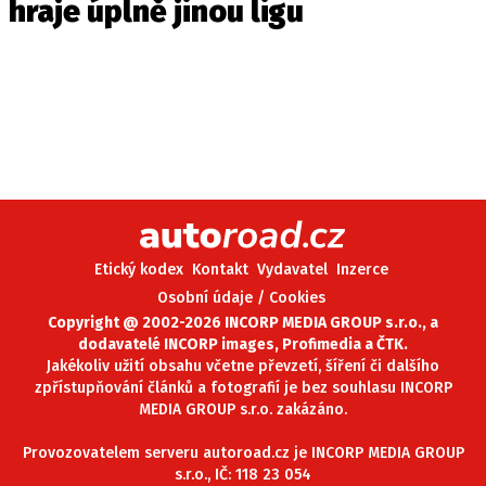
hraje úplně jinou ligu
Etický kodex
Kontakt
Vydavatel
Inzerce
Osobní údaje / Cookies
Copyright @ 2002-2026 INCORP MEDIA GROUP s.r.o., a
dodavatelé INCORP images, Profimedia a ČTK.
Jakékoliv užití obsahu včetne převzetí, šíření či dalšího
zpřístupňování článků a fotografií je bez souhlasu INCORP
MEDIA GROUP s.r.o. zakázáno.
Provozovatelem serveru autoroad.cz je INCORP MEDIA GROUP
s.r.o., IČ: 118 23 054