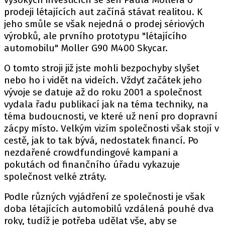
PIT LANE
prodeji létajících aut začíná stávat realitou. K
ČEŠI V AKCI
jeho smůle se však nejedná o prodej sériových
FIA CEZ & POHÁRY
výrobků, ale prvního prototypu "létajícího
MEZINÁRODNÍ SCÉNA
automobilu" Moller G90 M400 Skycar.
O tomto stroji již jste mohli bezpochyby slyšet
SLEDUJTE NÁS NA
|
nebo ho i vidět na videích. Vždyť začátek jeho
vývoje se datuje až do roku 2001 a společnost
vydala řadu publikací jak na téma techniky, na
Máte příběh, fotku nebo video?
téma budoucnosti, ve které už není pro dopravní
Pošlete e-mail na autoroad.cz
zácpy místo. Velkým vizím společnosti však stojí v
cestě, jak to tak bývá, nedostatek financí. Po
nezdařené crowdfundingové kampani a
ETICKÝ KODEX
pokutách od finančního úřadu vykazuje
KONTAKT
společnost velké ztráty.
VYDAVATEL
Podle různých vyjádření ze společnosti je však
INZERCE
doba létajících automobilů vzdálená pouhé dva
OSOBNÍ ÚDAJE / COOKIES
roky, tudíž je potřeba udělat vše, aby se