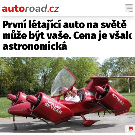
První létající auto na světě
AUTA
může být vaše. Cena je však
TESTY AUT
astronomická
NOVINKY
EKO
SPY
HISTORIE
ZAJÍMAVOSTI
TECHNIKA
EKONOMIKA
ČESKÝ TRH
TUNING
PROFI