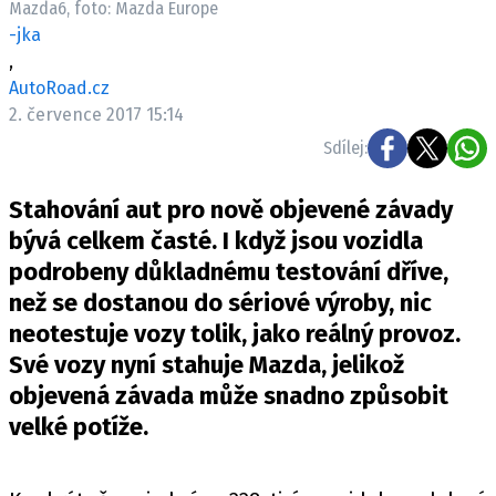
Mazda6, foto: Mazda Europe
ELEKTRO
-jka
,
NOVINKY ZE SVĚTA EV
AutoRoad.cz
TESTY ELEKTROMOBILŮ
2. července 2017 15:14
TRH S ELEKTROMOBILY
Sdílej:
RALLY
Stahování aut pro nově objevené závady
OSTATNÍ
bývá celkem časté. I když jsou vozidla
TISKOVKY
podrobeny důkladnému testování dříve,
než se dostanou do sériové výroby, nic
ROZHOVORY
neotestuje vozy tolik, jako reálný provoz.
DAKAR
Své vozy nyní stahuje Mazda, jelikož
Z DOMOVA
objevená závada může snadno způsobit
ZE SVĚTA
velké potíže.
MOTORSPORT