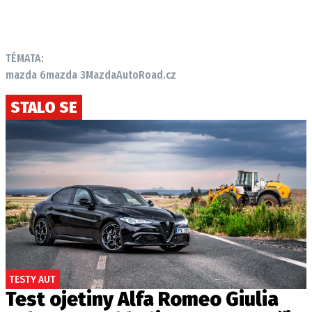
TÉMATA:
mazda 6
mazda 3
Mazda
AutoRoad.cz
STALO SE
TESTY AUT
Test ojetiny Alfa Romeo Giulia