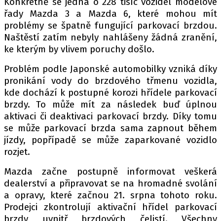
Konkrétně se jedná o 228 tisíc vozidel modelové
PIT LANE
řady Mazda 3 a Mazda 6, které mohou mít
ČEŠI V AKCI
problémy se špatně fungující parkovací brzdou.
FIA CEZ & POHÁRY
Naštěstí zatím nebyly nahlášeny žádná zranění,
MEZINÁRODNÍ SCÉNA
ke kterým by vlivem poruchy došlo.
Problém podle Japonské automobilky vzniká díky
SLEDUJTE NÁS NA
|
pronikání vody do brzdového třmenu vozidla,
kde dochází k postupné korozi hřídele parkovací
brzdy. To může mít za následek buď úplnou
Máte příběh, fotku nebo video?
aktivaci či deaktivaci parkovací brzdy. Díky tomu
Pošlete e-mail na autoroad.cz
se může parkovací brzda sama zapnout během
jízdy, popřípadě se může zaparkované vozidlo
rozjet.
ETICKÝ KODEX
KONTAKT
Mazda začne postupně informovat veškerá
dealerství a připravovat se na hromadné svolání
VYDAVATEL
a opravy, které začnou 21. srpna tohoto roku.
INZERCE
Prodejci zkontrolují aktivační hřídel parkovací
OSOBNÍ ÚDAJE / COOKIES
brzdy uvnitř brzdových čelistí. Všechny