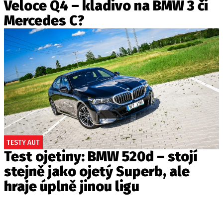
Veloce Q4 – kladivo na BMW 3 či
Mercedes C?
TESTY AUT
Test ojetiny: BMW 520d – stojí
stejně jako ojetý Superb, ale
hraje úplně jinou ligu