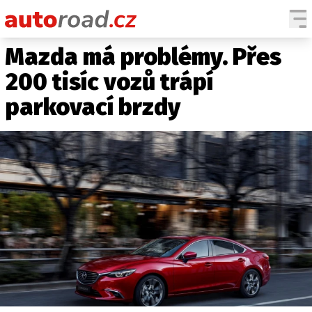
Mazda má problémy. Přes
AUTA
200 tisíc vozů trápí
TESTY AUT
parkovací brzdy
NOVINKY
EKO
SPY
HISTORIE
ZAJÍMAVOSTI
TECHNIKA
EKONOMIKA
ČESKÝ TRH
TUNING
PROFI