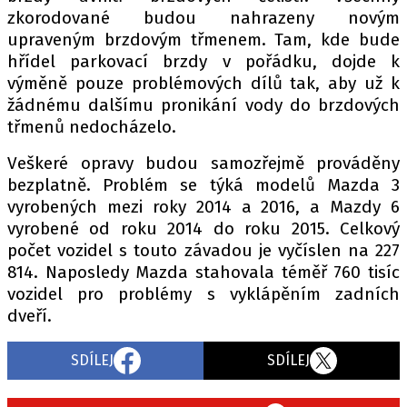
zkorodované budou nahrazeny novým
upraveným brzdovým třmenem. Tam, kde bude
hřídel parkovací brzdy v pořádku, dojde k
Provozovatelem serveru autoroad.cz je
výměně pouze problémových dílů tak, aby už k
INCORP MEDIA GROUP s.r.o., IČ: 118 23 054
žádnému dalšímu pronikání vody do brzdových
třmenů nedocházelo.
Veškeré opravy budou samozřejmě prováděny
bezplatně. Problém se týká modelů Mazda 3
vyrobených mezi roky 2014 a 2016, a Mazdy 6
vyrobené od roku 2014 do roku 2015. Celkový
počet vozidel s touto závadou je vyčíslen na 227
814. Naposledy Mazda stahovala téměř 760 tisíc
vozidel pro problémy s vyklápěním zadních
dveří.
SDÍLEJ
SDÍLEJ