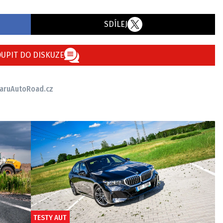
SDÍLEJ
UPIT DO DISKUZE
aru
AutoRoad.cz
TESTY AUT