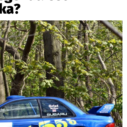
tka?
ydavatel
Inzerce
Osobní údaje / Cookies
autoroad.cz je INCORP MEDIA GROUP s.r.o., IČ: 118 23 054