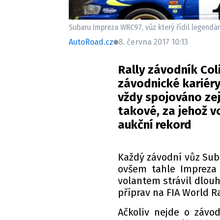
Subaru Impreza WRC97, vůz který řídil legendá
AutoRoad.cz
8. června 2017 10:13
Rally závodník Co
závodnické kariéry
vždy spojováno ze
takové, za jehož 
aukční rekord
Každý závodní vůz Sub
ovšem tahle Impreza 
volantem strávil dlou
příprav na FIA World R
Ačkoliv nejde o závod