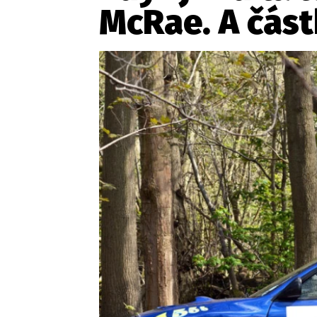
McRae. A čás
Etický kodex
Kontakt
V
Provozovatelem serveru 