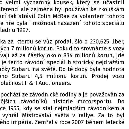
 o velmi významný kousek, který se účastnil
nferencí ale zejména byl používán ke zkouškám
ací tak strávil Colin McRae za volantem tohoto
ve hře byla i možnost nasazení tohoto speciálu
 lednu 1997.
a za kterou se vůz prodal, šlo o 230,625 liber,
lých 7 milionů korun. Pokud to srovnáme s vozy
ávají až za částky okolo 834 milionů korun, jde
o je tento závodní speciál historicky nejdražším
čky Subaru na světě. Do té doby byla hodnota
ného Subaru 4,5 milionu korun. Prodej vozu
polečnost H&H Auctioneers.
pochází ze závodnické rodiny a je považován za
ějších závodníků historie motorsportu. Do
roce 1955, kdy se stal nejmladším závodníkem a
vyhrál Mistrovství světa v rallye. Za to byl
ého impéria. Zemřel v roce 2007 během letecké