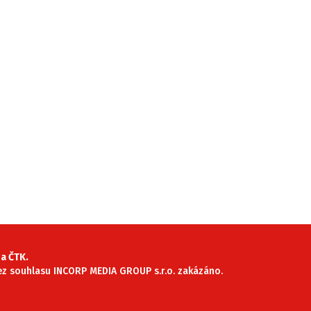
a ČTK.
 bez souhlasu INCORP MEDIA GROUP s.r.o. zakázáno.