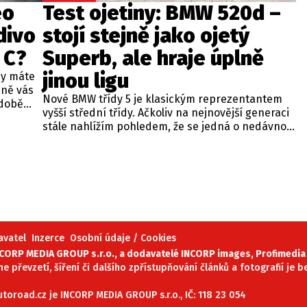
eo
Test ojetiny: BMW 520d –
divo
stojí stejně jako ojetý
 C?
Superb, ale hraje úplně
jinou ligu
dy máte
bně vás
Nové BMW třídy 5 je klasickým reprezentantem
odobě
vyšší střední třídy. Ačkoliv na nejnovější generaci
 A4.
stále nahlížím pohledem, že se jedná o nedávno
 dobré
představenou novinku, čas neúprosně letí a od
běžných
zahájení prodeje utekly už tři roky. Začíná se tedy
ou věc –
objevovat i na sekundárním trhu mezi zánovními
bude jen
vozy. Jeden takový kus jsme si vybrali do dnešní
při
recenze a to především proto, že stojí téměř
 na
stejně, jako zánovní Superb čtvrté generace.
meo
avatel
Inzerce
Osobní údaje / Cookies
ORP MEDIA GROUP s.r.o., a dodavatelé INCORP images, Profimedia 
ne převzetí, šíření či dalšího zpřístupňování článků a fotografií je
oroad.cz je INCORP MEDIA GROUP s.r.o., IČ: 118 23 054