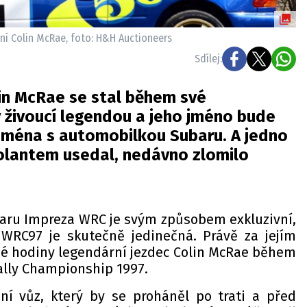
rní Colin McRae, foto: H&H Auctioneers
Sdílej:
lin McRae se stal během své
 živoucí legendou a jeho jméno bude
jména s automobilkou Subaru. A jedno
volantem usedal, nedávno zlomilo
aru Impreza WRC je svým způsobem exkluzivní,
WRC97 je skutečně jedinečná. Právě za jejím
hé hodiny legendární jezdec Colin McRae během
ally Championship 1997.
ní vůz, který by se proháněl po trati a před