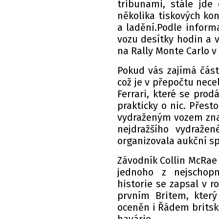
tribunami, stále jde
několika tiskových ko
a ladění.Podle inform
vozu desítky hodin a 
na Rally Monte Carlo v
Pokud vás zajímá částk
což je v přepočtu nece
Ferrari, které se prod
prakticky o nic. Přest
vydraženým vozem zna
nejdražšího vydraže
organizovala aukční s
Závodník Collin McRae 
jednoho z nejschopn
historie se zapsal v 
prvním Britem, který 
oceněn i Řádem britsk