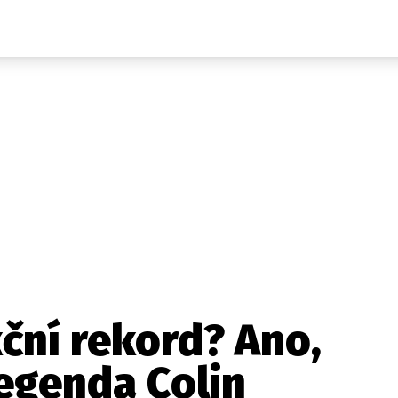
Auta
Elektro
Rally
Motorsport
Testy aut
Novinky ze světa EV
Ostatní
Pit Lane
Novinky
Testy elektromobilů
Tiskovky
Češi v akci
Eko
Trh s elektromobily
Rozhovory
FIA CEZ & Poháry
Spy
Dakar
Mezinárodní scéna
Historie
Z domova
Zajímavosti
Ze světa
Technika
Ekonomika
ční rekord? Ano,
Český trh
 legenda Colin
Tuning
Profi