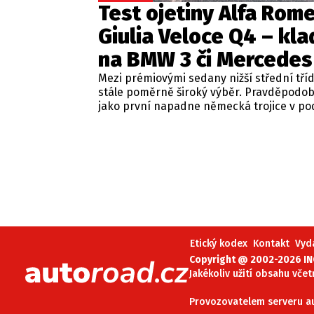
Test ojetiny Alfa Rom
Giulia Veloce Q4 – kla
na BMW 3 či Mercedes
Mezi prémiovými sedany nižší střední tří
stále poměrně široký výběr. Pravděpodo
jako první napadne německá trojice v p
BMW řady 3, Mercedes-Benz třídy C a Audi
Jsou to skvělá auta, která nabídnou velmi
zpracování, technologie i komfort, ale u 
motorizací často postrádají jednu důležit
emoce. Pokud ale hledáte auto, které ne
perfektním dopravním prostředkem, ale 
každém nastartování vám vykouzlí úsměv
tváři, možná by vás měla zajímat Alfa Ro
Giulia.
Etický kodex
Kontakt
Vyd
Copyright @ 2002-2026 INC
Jakékoliv užití obsahu včet
Provozovatelem serveru aut