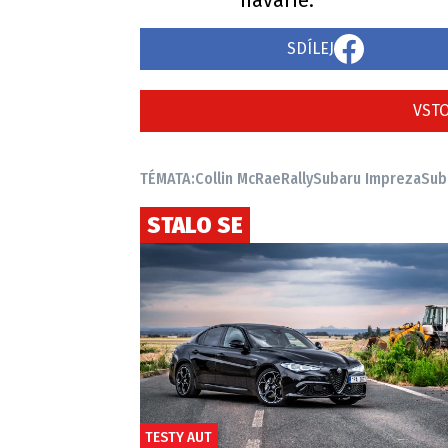
havárie.
SDÍLEJ
VSTO
TÉMATA:
Collin McRae
Rally
Subaru Impreza
Sub
STALO SE
TESTY AUT